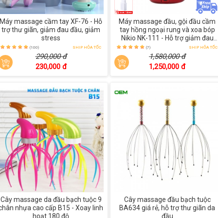
Máy massage cầm tay XF-76 - Hỗ
Máy massage đầu, gội đầu cầm
trợ thư giãn, giảm đau đầu, giảm
tay hồng ngoại rung và xoa bóp
stress
Nikio NK-111 - Hỗ trợ giảm đau
nhức đầu
(100)
SHIP HỎA TỐC
(7)
SHIP HỎA TỐC
290,000 đ
1,580,000 đ
230,000 đ
1,250,000 đ
Cây massage da đầu bạch tuộc 9
Cây massage đầu bạch tuộc
chân nhựa cao cấp B15 - Xoay linh
BA634 giá rẻ, hỗ trợ thư giãn da
hoạt 180 độ
đầu