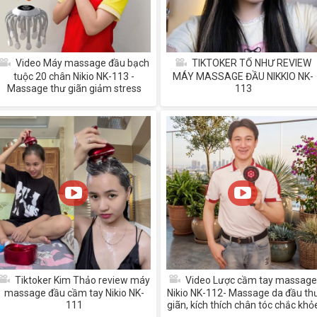
Video Máy massage đầu bạch
TIKTOKER TỐ NHƯ REVIEW
tuộc 20 chân Nikio NK-113 -
MÁY MASSAGE ĐẦU NIKKIO NK-
Massage thư giãn giảm stress
113
Tiktoker Kim Thảo review máy
Video Lược cầm tay massage
massage đầu cầm tay Nikio NK-
Nikio NK-112- Massage da đầu th
111
giãn, kích thích chân tóc chắc khỏ