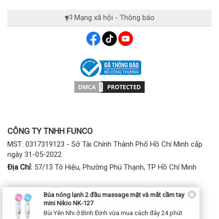
Mạng xã hội - Thông báo
CÔNG TY TNHH FUNCO
MST: 0317319123 - Sở Tài Chính Thành Phố Hồ Chí Minh cấp
ngày 31-05-2022
Địa Chỉ:
57/13 Tô Hiệu, Phường Phú Thạnh, TP Hồ Chí Minh
Mua hàng:
1900 2807 - (028) 7777 2807 (phím 1)
Búa nóng lạnh 2 đầu massage mặt và mắt cầm tay
mini Nikio NK-127
Bảo hành, kỹ thuật:
(028) 3974 2186; Tel/Zalo: 0941797286
Bùi Yên Nhi ở Bình Định vừa mua cách đây 24 phút
Khách Hàng Dự Án:
0368788855