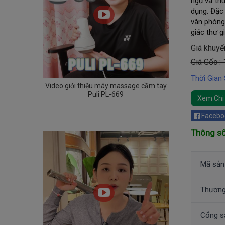
ngủ và th
dụng. Đặc 
văn phòng
giác thư g
Giá khuyế
Giá Gốc :
Thời Gian
Video giới thiệu máy massage cầm tay
Puli PL-669
Xem Chi 
Facebo
Thông số
Mã sản
Thương
Cổng s