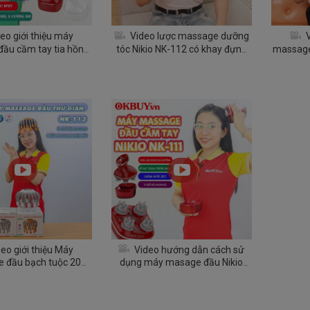
eo giới thiệu máy
Video lược massage dưỡng
V
ầu cầm tay tia hồng
tóc Nikio NK-112 có khay đựng
massage
 hợp rung và xoa bóp
serum, chải là dưỡng
ikio NK-111
eo giới thiệu Máy
Video hướng dẫn cách sử
 đầu bạch tuộc 20
dụng máy masage đầu Nikio
io NK-113 - Massage
NK-111 - Thiết bị massage cải
 giảm đau nhức đầu,
thiện căng thẳng
ần hoàn máu, giảm
stress