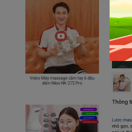
Video Máy massage cầm tay 6 đầu
đấm Nikio NK-272 Pro
Thông t
Lược mass
nhỏ gọn, 