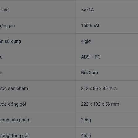
 sạc
5V/1A
ợng pin
1500mAh
an sử dụng
4 giờ
ệu
ABS + PC
c
Đỏ/Xám
hước sản phẩm
212 x 86 x 85 mm
ước đóng gói
222 x 102 x 56 mm
lượng sản phẩm
296g
ượng đóng gói
455g