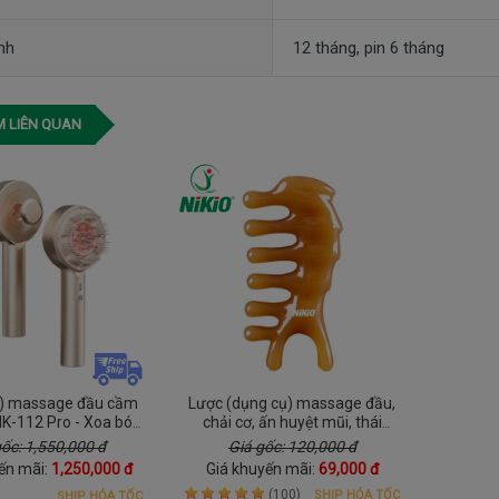
nh
12 tháng, pin 6 tháng
 LIÊN QUAN
c) massage đầu cầm
Lược (dụng cụ) massage đầu,
 NK-112 Pro - Xoa bóp
chải cơ, ấn huyệt mũi, thái
chải đầu đẩy tinh chất
dương, cổ vai gáy Nikio NK-03C2
gốc: 1,550,000 đ
Giá gốc: 120,000 đ
ến mãi:
1,250,000 đ
Giá khuyến mãi:
69,000 đ
(100)
SHIP HỎA TỐC
SHIP HỎA TỐC