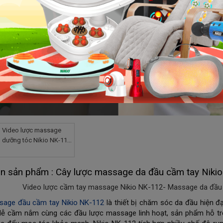
Video lược massage
dưỡng tóc Nikio NK-112
có khay đựng serum,
chải là dưỡng
in sản phẩm : Cây lược massage da đầu cầm tay Niki
Video lược cầm tay massage Nikio NK-112- Massage da đầu t
age đầu cầm tay Nikio NK-112
 là thiết bị chăm sóc da đầu hiện đạ
dễ cầm nắm cùng các đầu lược massage linh hoạt, sản phẩm hỗ trợ k