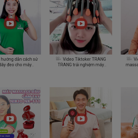
 hướng dẫn cách sử
Video Tiktoker TRANG
Vi
dây đeo cho máy
TRANG trải nghiệm máy
massa
đầu bạch tuộc Nikio
massage đầu Nikio NK-113
c
NK-113