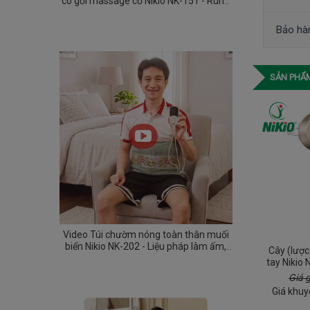
có gối massage cổ Nikio NK-151 - Rung
và nóng
Bảo hà
SẢN PHẨM
Video Túi chườm nóng toàn thân muối
biển Nikio NK-202 - Liệu pháp làm ấm,
Cây (lượ
thư giãn cơ thể mỗi ngày
tay Nikio
da đầu và 
Giá 
Giá khuy