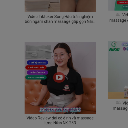
Vid
Video Tiktoker Song Hậu trải nghiệm
massage đ
bồn ngâm chân massage gấp gọn Nikio
ngoại kết
NK-193
N
Vid
massage
chân Nik
Video Review đai cố định và massage
thư giãn
lưng Nikio NK-253
tăng tu