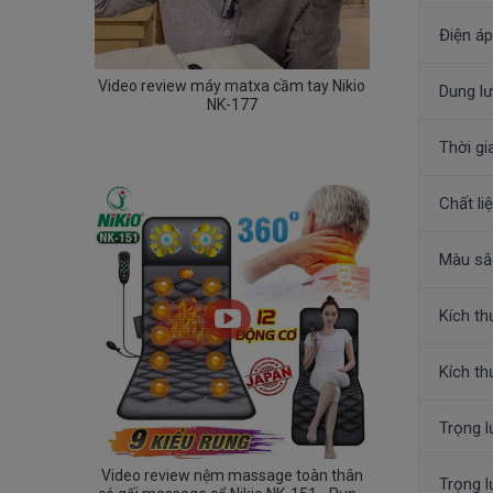
Điện áp
Video review máy matxa cầm tay Nikio
Dung lư
NK-177
Thời gi
Chất li
Màu sắ
Kích t
Kích th
Trọng 
Video review nệm massage toàn thân
Trọng l