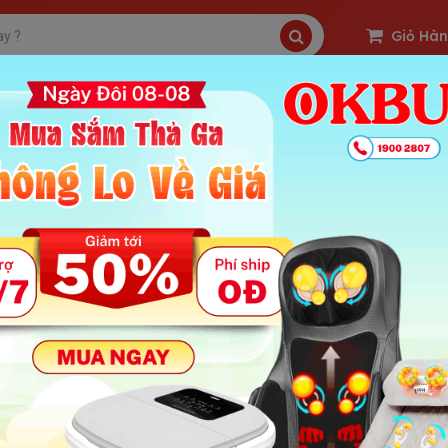
Giỏ Hà
SP Freeship
Sản Phẩm Hot
OKBUY Deal
 Lược cầm tay massage Nikio NK-112- Massage da đầu th