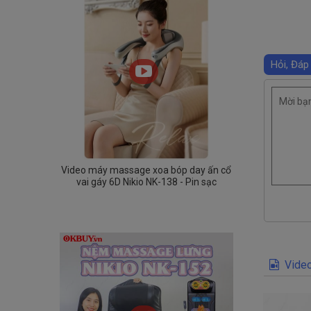
Hỏi, Đáp
Video máy massage xoa bóp day ấn cổ
vai gáy 6D Nikio NK-138 - Pin sạc
Video