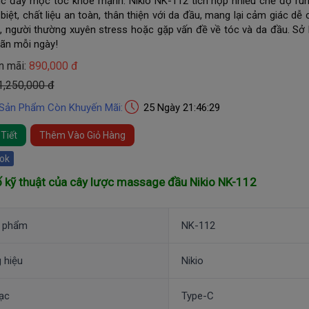
úc đẩy mọc tóc khỏe mạnh. Nikio NK-112 tích hợp nhiều chế độ ru
biệt, chất liệu an toàn, thân thiện với da đầu, mang lại cảm giác dễ 
, người thường xuyên stress hoặc gặp vấn đề về tóc và da đầu. S
iãn mỗi ngày!
n mãi:
890,000 đ
 1,250,000 đ
 Sản Phẩm Còn Khuyến Mãi:
25 Ngày 21:46:27
Tiết
Thêm Vào Giỏ Hàng
ok
 kỹ thuật của cây lược massage đầu Nikio NK-112
 phẩm
NK-112
 hiệu
Nikio
ạc
Type-C