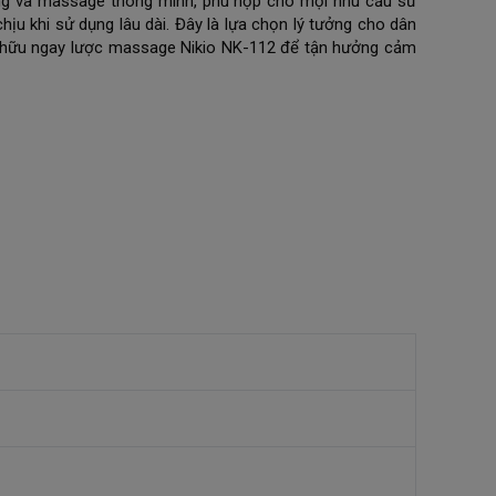
ng và massage thông minh, phù hợp cho mọi nhu cầu sử 
chịu khi sử dụng lâu dài. Đây là lựa chọn lý tưởng cho dân 
ở hữu ngay lược massage Nikio NK-112 để tận hưởng cảm 