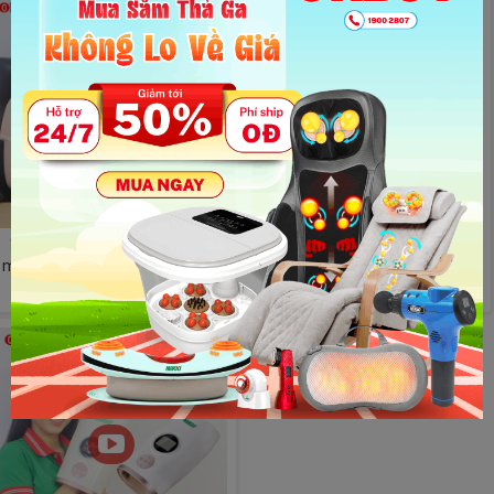
Video hướng dẫn sử dụng
MC DIỆU TIÊN REVIEW Máy
máy massage bàn tay Nikio NK-
massage bàn tay Nikio NK-330
330