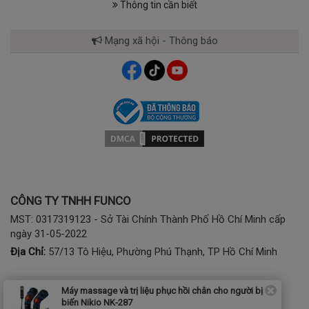
Thông tin cần biết
Mạng xã hội - Thông báo
CÔNG TY TNHH FUNCO
MST: 0317319123 - Sở Tài Chính Thành Phố Hồ Chí Minh cấp
ngày 31-05-2022
Địa Chỉ:
57/13 Tô Hiệu, Phường Phú Thạnh, TP Hồ Chí Minh
Mua hàng:
1900 2807 - (028) 7777 2807 (phím 1)
Máy massage và trị liệu phục hồi chân cho người bị tai
biến Nikio NK-287
Bảo hành, kỹ thuật:
(028) 3974 2186; Tel/Zalo: 0941797286