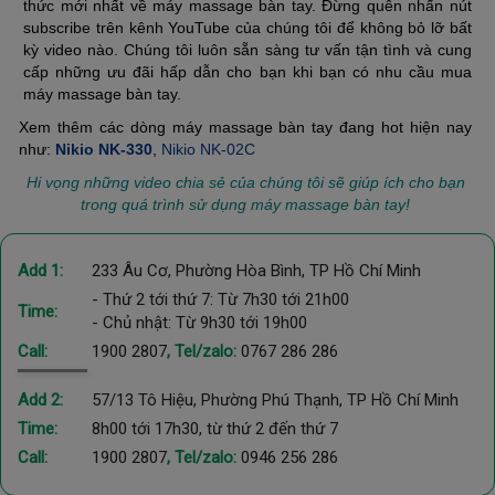
thức mới nhất về máy massage bàn tay. Đừng quên nhấn nút
subscribe trên kênh YouTube của chúng tôi để không bỏ lỡ bất
kỳ video nào. Chúng tôi luôn sẵn sàng tư vấn tận tình và cung
cấp những ưu đãi hấp dẫn cho bạn khi bạn có nhu cầu mua
máy massage bàn tay.
Xem thêm các dòng máy massage bàn tay đang hot hiện nay
như:
Nikio NK-330
,
Nikio NK-02C
Hi vọng những video chia sẻ của chúng tôi sẽ giúp ích cho bạn
trong quá trình sử dụng máy massage bàn tay!
Add 1:
233 Âu Cơ, Phường Hòa Bình, TP Hồ Chí Minh
- Thứ 2 tới thứ 7: Từ 7h30 tới 21h00
Time:
- Chủ nhật: Từ 9h30 tới 19h00
Call:
1900 2807
, Tel/zalo:
0767 286 286
Add 2:
57/13 Tô Hiệu, Phường Phú Thạnh, TP Hồ Chí Minh
Time:
8h00 tới 17h30, từ thứ 2 đến thứ 7
Call:
1900 2807
, Tel/zalo:
0946 256 286