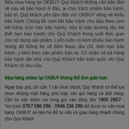
Nếu mua hàng tại OKBUY Quý khách không cần bận tâm
về sau sẽ bảo hành ở đâu, ai chịu trách nhiệm bảo hành,
bảo trì. Quý khách yên tâm đến với OKBUY riêng về khâu
bảo hành Chúng tôi cam kết bảo hành chu đáu theo cam
kết hãng (còn hạn bảo hành), bảo trì bảo dưỡng lâu dài
(hết hạn bảo hành) cho Quý Khách trong suốt thời gian
còn sử dụng sản phẩm. Luôn luôn có kèm phiếu bảo hành
(trong đó thông tin số điện thoại, địa chỉ, thời hạn bảo
hành...) kèm theo sản phẩm bán ra. Có nhận và trả hàng
bảo hành tận nhà cho Quý Khách trên toàn quốc khi Quý
Khách có nhu cầu.
Mua hàng online tại OKBUY không thể đơn giản hơn:
Ngay bây giờ, chỉ cần 1 cái click chuột, Quý Khách có thể lựa
chọn những mặt hàng phù hợp vào giỏ hàng và đặt hàng.
Cần tư vấn thêm vui lòng gọi vào tổng đài
1900 2807
-
Tel/zalo
0767 286 286
-
0946 256 286
để được tư vấn mua
hàng. OKBUY sẽ liên hệ để tư vấn và giao hàng nhanh chóng
cho Quý Khách.