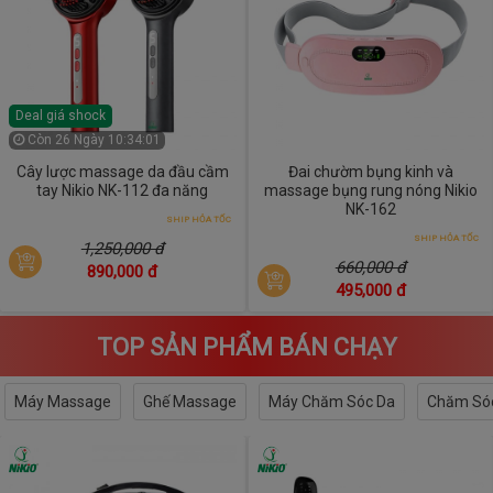
Deal giá shock
Còn
26 Ngày 10:34:00
Cây lược massage da đầu cầm
Đai chườm bụng kinh và
tay Nikio NK-112 đa năng
massage bụng rung nóng Nikio
NK-162
SHIP HỎA TỐC
SHIP HỎA TỐC
1,250,000 đ
660,000 đ
890,000 đ
495,000 đ
TOP SẢN PHẨM BÁN CHẠY
Máy Massage
Ghế Massage
Máy Chăm Sóc Da
Chăm Sóc