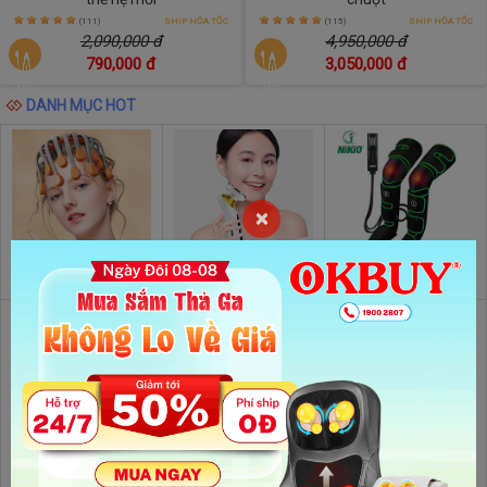
(111)
SHIP HỎA TỐC
(115)
SHIP HỎA TỐC
2,090,000 đ
4,950,000 đ
790,000 đ
3,050,000 đ
DANH MỤC HOT
×
Máy massage đầu
Máy massage mặt
Máy nén ép trị liệu
Máy massage cầm tay
Túi chườm nóng muối
Máy massage mắt
biển