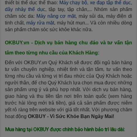
thiết bị thể dục thể thao:
Máy chạy bộ
,
xe đạp tập thể dục
,
dây nhảy thể dục
, tập tay, tập chân,... Nhóm sản phẩm
chăm sóc da:
Máy nâng cơ mặt
, máy sủi da, máy điện di
tinh chất,
máy rửa mặt
, máy hút mụn... Và còn nhiều dòng
sản phẩm chăm sóc sức khỏe khác nữa.
OKBUY.vn - Dịch vụ bán hàng chu đáo và tư vấn tận
tâm theo từng nhu cầu của Khách Hàng:
Đến với OKBUY.vn Quý Khách sẽ được đội ngủ bán hàng
tư vấn chuyên nghiệp, nhiệt tình và tận tâm, tư vấn theo
từng nhu cầu và từng vị trí đau nhức của Quý Khách hoặc
người thân, để cho Quý Khách lựa chọn mua được những
sản phẩm ưng ý và phù hợp nhất. Với dịch vụ bán hàng,
giao hàng và thu tiền tận nơi trên toàn quốc (xem hàng
trước hài lòng mới trả tiền), giá cả sản phẩm được niêm
yết rỏ ràng trên website với giá tốt nhất. Với phương chăm
hoạt động
OKBUY - Vì Sức Khỏe Bạn Ngày Mai!
Mua hàng tại OKBUY được chính bảo hành bảo trì lâu dài: