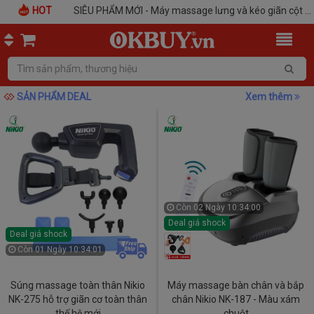
HOT
Sưởi ấm, phòng ngừa đột quỵ khi vào đông với thảm chườm nóng muối biển Nikio
SIÊU PHẨM MỚI - Máy massage lưng và kéo giãn cột sống NIKIO NK-159
SẢN PHẨM DEAL
Xem thêm
Còn
02 Ngày 10:33:59
Deal giá shock
Deal giá shock
Còn
01 Ngày 10:34:00
Súng massage toàn thân Nikio
Máy massage bàn chân và bắp
NK-275 hỗ trợ giãn cơ toàn thân
chân Nikio NK-187 - Màu xám
thế hệ mới
chuột