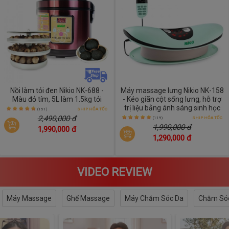
Nồi làm tỏi đen Nikio NK-688 -
Máy massage lưng Nikio NK-158
Màu đỏ tím, 5L làm 1.5kg tỏi
- Kéo giãn cột sống lưng, hỗ trợ
trị liệu bằng ánh sáng sinh học
(151)
SHIP HỎA TỐC
2,490,000 đ
(119)
SHIP HỎA TỐC
1,990,000 đ
1,990,000 đ
1,290,000 đ
VIDEO REVIEW
Máy Massage
Ghế Massage
Máy Chăm Sóc Da
Chăm Sóc