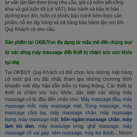
tư vấn tận tâm theo từng nhu cầu, giá cả niêm yết công
khai và giá luôn tốt (có VAT), bảo hành và bảo trì bảo
dưỡng trọn đời, luôn có phiếu bảo hành kèm theo sản
phẩm, hỗ trợ lấy hàng và trả hàng bảo hành tận nơi khi
Quý Khách có nhu cầu.
Sản phẩm tại OKBUY.vn đa dạng từ mẫu mã đến chủng loại
từ các dòng máy massage đến thiết bị chăm sóc sức khỏe
tại nhà:
Tại OKBUY Quý Khách có thể chọn lựa những mặt hàng
có mức giá ưu đãi nhất, tham gia những chương trình
khuyến mãi đầy hấp dẫn diễn ra hàng tháng. Các thiết bị
thiết bị chăm sóc sức khỏe, đặc biệt các dòng máy
massage có từ đầu đến chân như:
Máy massage đầu
,
máy
massage mắt
,
máy massage mặt
,
Súng massage
,
máy
massage cầm tay
,
máy massage chân
,
máy massage
bụng
,
máy massage mặt
,
bồn ngâm massage chân
,
máy
làm tỏi đen
,
máy massage lưng
,
ghế massage
,
máy
massage cổ vai gáy
,
nệm massage
,
máy trợ thính
... Nhóm