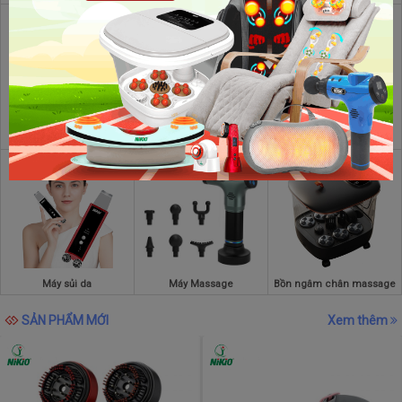
Máy massage xung điện
Gối massage
Máy làm tỏi đen
Máy sủi da
Máy Massage
Bồn ngâm chân massage
SẢN PHẨM MỚI
Xem thêm