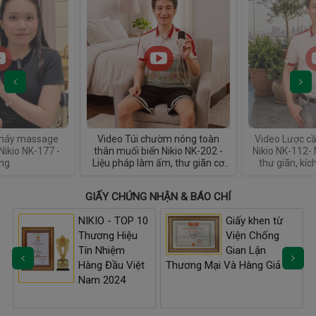
Video Túi chườm nóng toàn
Video Lược cầm tay massage
thân muối biển Nikio NK-202 -
Nikio NK-112- Massage da đầu
Liệu pháp làm ấm, thư giãn cơ
thư giãn, kích thích chân tóc
thể mỗi ngày
chắc khỏe
GIẤY CHỨNG NHẬN & BÁO CHÍ
NIKIO - TOP 10
Giấy khen từ
g
Thương Hiệu
Viện Chống
Tín Nhiệm
Gian Lận
Hàng Đầu Việt
Thương Mại Và Hàng Giả
Nam 2024