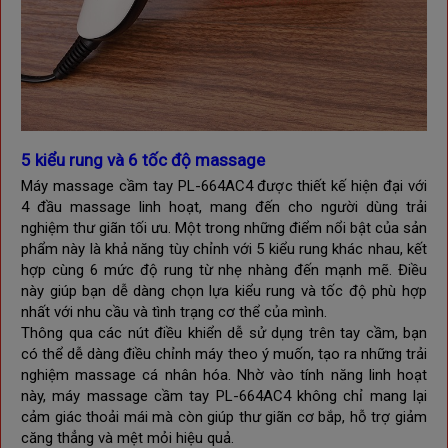
5 kiểu rung và 6 tốc độ massage
Máy massage cầm tay PL-664AC4 được thiết kế hiện đại với
4 đầu massage linh hoạt, mang đến cho người dùng trải
nghiệm thư giãn tối ưu. Một trong những điểm nổi bật của sản
phẩm này là khả năng tùy chỉnh với 5 kiểu rung khác nhau, kết
hợp cùng 6 mức độ rung từ nhẹ nhàng đến mạnh mẽ. Điều
này giúp bạn dễ dàng chọn lựa kiểu rung và tốc độ phù hợp
nhất với nhu cầu và tình trạng cơ thể của mình.
Thông qua các nút điều khiển dễ sử dụng trên tay cầm, bạn
có thể dễ dàng điều chỉnh máy theo ý muốn, tạo ra những trải
nghiệm massage cá nhân hóa. Nhờ vào tính năng linh hoạt
này, máy massage cầm tay PL-664AC4 không chỉ mang lại
cảm giác thoải mái mà còn giúp thư giãn cơ bắp, hỗ trợ giảm
căng thẳng và mệt mỏi hiệu quả.