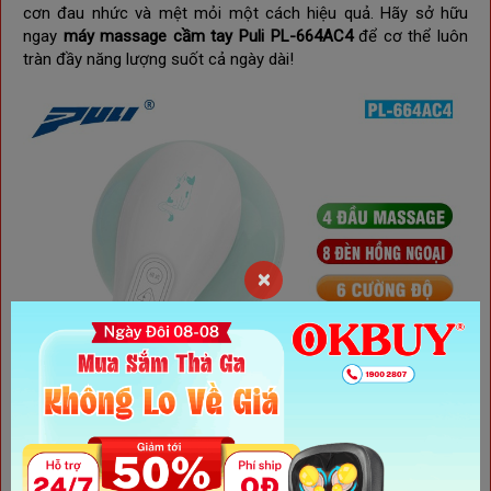
cơn đau nhức và mệt mỏi một cách hiệu quả. Hãy sở hữu
ngay
máy massage cầm tay Puli PL-664AC4
để cơ thể luôn
tràn đầy năng lượng suốt cả ngày dài!
×