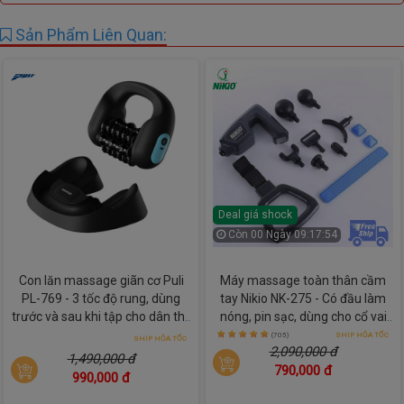
Sản Phẩm Liên Quan:
Deal giá shock
Còn
00 Ngày 09:17:52
Con lăn massage giãn cơ Puli
Máy massage toàn thân cầm
PL-769 - 3 tốc độ rung, dùng
tay Nikio NK-275 - Có đầu làm
trước và sau khi tập cho dân thể
nóng, pin sạc, dùng cho cổ vai
thao
gáy và lưng
(705)
SHIP HỎA TỐC
SHIP HỎA TỐC
2,090,000 đ
1,490,000 đ
790,000 đ
990,000 đ