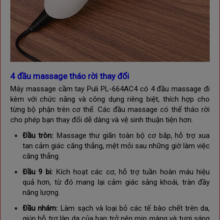
4 đầu massage tháo rời thay đổi
Máy massage cầm tay Puli PL-664AC4
có 4 đầu massage đi
kèm với chức năng và công dụng riêng biệt, thích hợp cho
từng bộ phận trên cơ thể. Các đầu massage có thể tháo rời
cho phép bạn thay đổi dễ dàng
và vệ sinh thuận tiện hơn.
Đầu tròn
: M
assage thư giãn toàn bộ cơ bắp, hỗ trợ xua
tan cảm giác căng thẳng, mệt mỏi sau những giờ làm việc
căng thẳng.
Đầu 9 bi
: K
ích hoạt các cơ, hỗ trợ tuần hoàn máu hiệu
quả hơn, từ đó mang lại cảm giác sảng khoái, tràn đầy
năng lượng.
Đầu nhám
: L
àm sạch và loại bỏ các tế bào chết trên da,
giúp hỗ trợ làn da của bạn trở nên mịn màng và tươi sáng