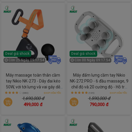
Deal giá shock
Deal giá shock
Còn
25 Ngày 09:17:52
Còn
00 Ngày 09:17:52
Máy massage toàn thân cầm
Máy đấm lưng cầm tay Nikio
tay Nikio NK-273 - Dây đai kéo
NK-272 PRO - 6 đầu massage, 9
50W, với tới lưng và vai gáy dễ
chế độ và 20 cường độ - Hỗ trợ
dàng
giảm đau nhức mỏi nhanh
(380)
SHIP HỎA TỐC
(135)
SHIP HỎA TỐC
1,690,000 đ
1,590,000 đ
chóng
499,000 đ
790,000 đ