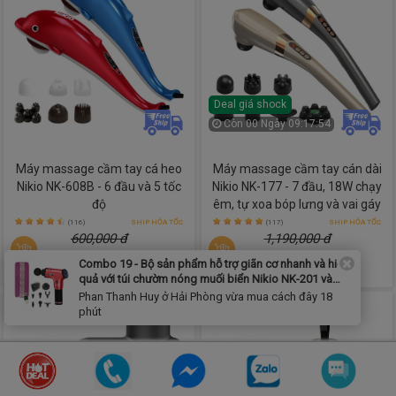
Deal giá shock
Còn
00 Ngày 09:17:52
Máy massage cầm tay cá heo
Máy massage cầm tay cán dài
Nikio NK-608B - 6 đầu và 5 tốc
Nikio NK-177 - 7 đầu, 18W chạy
độ
êm, tự xoa bóp lưng và vai gáy
(116)
SHIP HỎA TỐC
(117)
SHIP HỎA TỐC
600,000 đ
1,190,000 đ
495,000 đ
790,000 đ
Combo 19 - Bộ sản phẩm hỗ trợ giãn cơ nhanh và hiệu
quả với túi chườm nóng muối biển Nikio NK-201 và
súng massage cầm tay Nikio NK-171
Phan Thanh Huy ở Hải Phòng vừa mua cách đây 18
phút