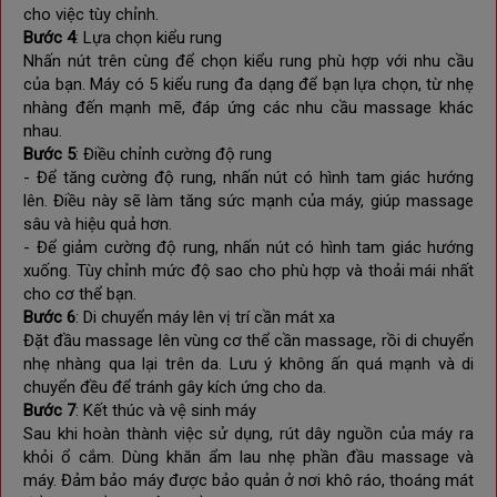
cho việc tùy chỉnh.
Bước 4
: Lựa chọn kiểu rung
Nhấn nút trên cùng để chọn kiểu rung phù hợp với nhu cầu
của bạn. Máy có 5 kiểu rung đa dạng để bạn lựa chọn, từ nhẹ
nhàng đến mạnh mẽ, đáp ứng các nhu cầu massage khác
nhau.
Bước 5
: Điều chỉnh cường độ rung
- Để tăng cường độ rung, nhấn nút có hình tam giác hướng
lên. Điều này sẽ làm tăng sức mạnh của máy, giúp massage
sâu và hiệu quả hơn.
- Để giảm cường độ rung, nhấn nút có hình tam giác hướng
xuống. Tùy chỉnh mức độ sao cho phù hợp và thoải mái nhất
cho cơ thể bạn.
Bước 6
: Di chuyển máy lên vị trí cần mát xa
Đặt đầu massage lên vùng cơ thể cần massage, rồi di chuyển
nhẹ nhàng qua lại trên da. Lưu ý không ấn quá mạnh và di
chuyển đều để tránh gây kích ứng cho da.
Bước 7
: Kết thúc và vệ sinh máy
Sau khi hoàn thành việc sử dụng, rút dây nguồn của máy ra
khỏi ổ cắm. Dùng khăn ẩm lau nhẹ phần đầu massage và
máy. Đảm bảo máy được bảo quản ở nơi khô ráo, thoáng mát