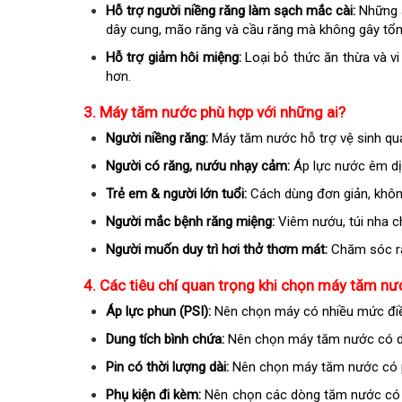
Hỗ trợ người niềng răng làm sạch mắc cài:
Những a
dây cung, mão răng và cầu răng mà không gây tổn
Hỗ trợ giảm hôi miệng:
Loại bỏ thức ăn thừa và v
hơn.
3. Máy tăm nước phù hợp với những ai?
Người niềng răng:
Máy tăm nước hỗ trợ vệ sinh qua
Người có răng, nướu nhạy cảm:
Áp lực nước êm dị
Trẻ em & người lớn tuổi:
Cách dùng đơn giản, khôn
Người mắc bệnh răng miệng:
Viêm nướu, túi nha 
Người muốn duy trì hơi thở thơm mát:
Chăm sóc ră
4. Các tiêu chí quan trọng khi chọn máy tăm nư
Áp lực phun (PSI):
Nên chọn máy có nhiều mức điều
Dung tích bình chứa:
Nên chọn máy tăm nước có dun
Pin có thời lượng dài:
Nên chọn máy tăm nước có p
Phụ kiện đi kèm:
Nên chọn các dòng tăm nước có nh