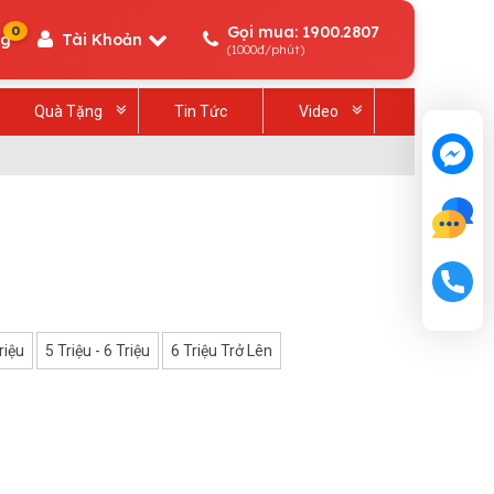
Gọi mua: 1900.2807
0
ng
Tài Khoản
(1000đ/phút)
Quà Tặng
Tin Tức
Video
riệu
5 Triệu - 6 Triệu
6 Triệu Trở Lên