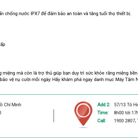
n chống nước IPX7 để đảm bảo an toàn và tăng tuổi thọ thiết bị.
cấp
ng miệng mà còn là trợ thủ giúp bạn duy trì sức khỏe răng miệng bề
 bảo vệ nụ cười mỗi ngày.
Hãy khám phá ngay danh mục Máy Tăm Nướ
ồ Chí Minh
Add 2:
57/13 Tô Hi
0
Time:
8h00 tới 17
Call:
1900 2807
,