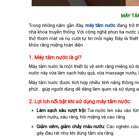
MÁY TĂM
Trong những năm gần đây,
máy tăm nước
đang trở t
nha khoa truyền thống. Với công nghệ phun tia nước á
thở thơm mát và nụ cười tự tin mỗi ngày. Đây là thiế
khỏe răng miệng toàn diện.
1. Máy tăm nước là gì?
Máy tăm nước là một thiết bị vệ sinh răng miệng sử d
nước này vừa làm sạch hiệu quả, vừa massage nướu, h
Máy tăm nước được tích hợp nhiều tính năng thông m
phút… giúp người dùng dễ dàng làm quen và sử dụng a
2. Lợi ích nổi bật khi sử dụng máy tăm nước:
Làm sạch sâu vượt trội:
Tia nước len sâu vào từn
viêm nướu, sâu răng, hôi miệng và cao răng.
Giảm viêm, giảm chảy máu nướu:
Các nghiên cứu
gây đau rát như khi dùng tăm xỉa răng.