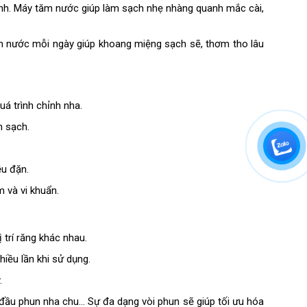
inh. Máy tăm nước giúp làm sạch nhẹ nhàng quanh mắc cài,
tăm nước mỗi ngày giúp khoang miệng sạch sẽ, thơm tho lâu
á trình chỉnh nha.
m sạch.
ều đặn.
 và vi khuẩn.
trí răng khác nhau.
iều lần khi sử dụng.
.
đầu phun nha chu… Sự đa dạng vòi phun sẽ giúp tối ưu hóa