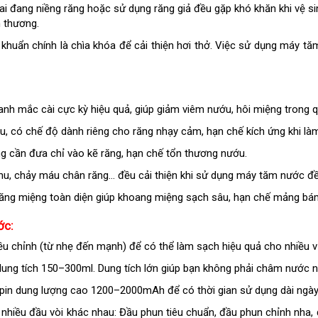
i đang niềng răng hoặc sử dụng răng giả đều gặp khó khăn khi vệ s
 thương.
i khuẩn chính là chìa khóa để cải thiện hơi thở. Việc sử dụng máy 
nh mắc cài cực kỳ hiệu quả, giúp giảm viêm nướu, hôi miệng trong qu
u, có chế độ dành riêng cho răng nhạy cảm, hạn chế kích ứng khi là
g cần đưa chỉ vào kẽ răng, hạn chế tổn thương nướu.
chu, chảy máu chân răng… đều cải thiện khi sử dụng máy tăm nước đ
ng miệng toàn diện giúp khoang miệng sạch sâu, hạn chế mảng bám
ớc:
 chỉnh (từ nhẹ đến mạnh) để có thể làm sạch hiệu quả cho nhiều vị 
g tích 150–300ml. Dung tích lớn giúp bạn không phải châm nước nh
in dung lượng cao 1200–2000mAh để có thời gian sử dụng dài ngày
iều đầu vòi khác nhau: Đầu phun tiêu chuẩn, đầu phun chỉnh nha, 