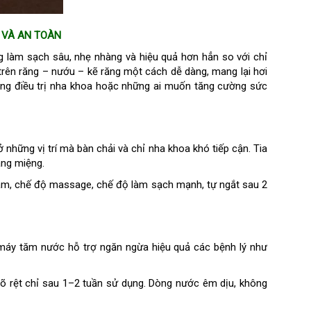
 VÀ AN TOÀN
làm sạch sâu, nhẹ nhàng và hiệu quả hơn hẳn so với chỉ
 trên răng – nướu – kẽ răng một cách dễ dàng, mang lại hơi
 đang điều trị nha khoa hoặc những ai muốn tăng cường sức
những vị trí mà bàn chải và chỉ nha khoa khó tiếp cận. Tia
ang miệng.
cảm, chế độ massage, chế độ làm sạch mạnh, tự ngắt sau 2
 máy tăm nước hỗ trợ ngăn ngừa hiệu quả các bệnh lý như
õ rệt chỉ sau 1–2 tuần sử dụng. Dòng nước êm dịu, không