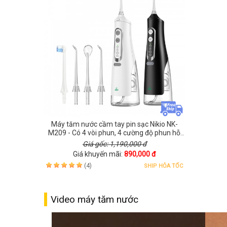
Máy tăm nước cầm tay pin sạc Nikio NK-
M209 - Có 4 vòi phun, 4 cường độ phun hỗ
trợ làm sạch nhanh
Giá gốc: 1,190,000 đ
Giá khuyến mãi:
890,000 đ
(4)
SHIP HỎA TỐC
Video máy tăm nước