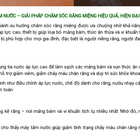
 NƯỚC – GIẢI PHÁP CHĂM SÓC RĂNG MIỆNG HIỆU QUẢ, HIỆN ĐẠI
hành xu hướng chăm sóc răng miệng được ưa chuộng nhờ khả năng 
p lực cao, thiết bị giúp loại bỏ mảng bám, thức ăn thừa và vi khuẩn
t bị phù hợp cho mọi gia đình, đặc biệt là người niềng răng, người
ụng tia nước áp lực cao để làm sạch các mảng bám và vụn thức ăn ở 
ỗ trợ giảm viêm, giảm chảy máu chân răng và duy trì sức khỏe kho
inh như điều chỉnh áp lực nước, chế độ dành cho răng, nướu nhạy 
n toàn.
g kẽ răng – nơi mảng bám và vi khuẩn tích tụ nhiều nhất. Nhờ đó,
 cho thấy máy tăm nước giúp giảm tình trạng chảy máu chân răng r