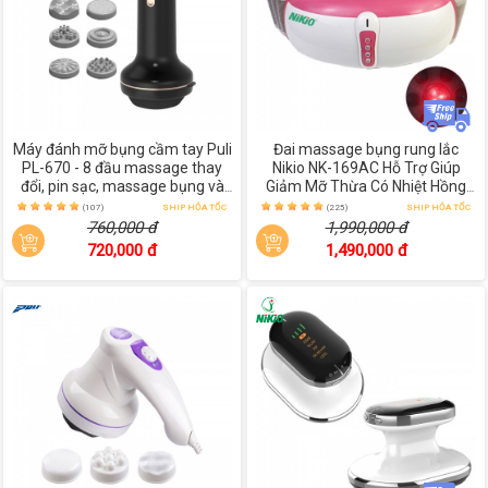
Máy đánh mỡ bụng cầm tay Puli
Đai massage bụng rung lắc
PL-670 - 8 đầu massage thay
Nikio NK-169AC Hỗ Trợ Giúp
đổi, pin sạc, massage bụng và
Giảm Mỡ Thừa Có Nhiệt Hồng
toàn thân tại nhà
Ngoại
(107)
SHIP HỎA TỐC
(225)
SHIP HỎA TỐC
760,000 đ
1,990,000 đ
720,000 đ
1,490,000 đ