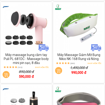
Máy massage bụng cầm tay
Máy Massage Giảm Mỡ Bụng
Puli PL-681DC - Massage body
Nikio NK-168 Rung và Nóng
mini pin sạc, 8 đầu
(260)
SHIP HỎA TỐC
1,490,000 đ
(102)
SHIP HỎA TỐC
890,000 đ
990,000 đ
590,000 đ