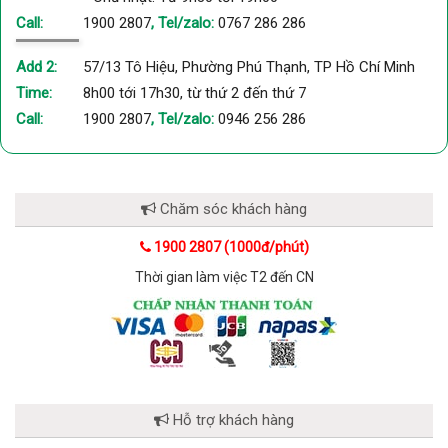
chuyên nghiệp. Cơ chế xoa bóp sẽ tác động sâu vào các tế
Call:
1900 2807
, Tel/zalo:
0767 286 286
bào mỡ, kích thích chúng vận động làm tiêu hao năng lượng.
Từ đó giúp mỡ được đào thải ra ngoài cơ thể hiệu quả, trả lại
Add 2:
57/13 Tô Hiệu, Phường Phú Thạnh, TP Hồ Chí Minh
vòng eo săn chắc.
Time:
8h00 tới 17h30, từ thứ 2 đến thứ 7
Công nghệ hồng ngoại
Call:
1900 2807
, Tel/zalo:
0946 256 286
Nhiệt hồng ngoại được sử dụng trong
máy matxa bụng
nhằm
mục đích làm ấm nóng vùng bụng. Kết hợp cùng cơ chế rung
sẽ giúp lưu thông máu huyết, đẩy nhanh quá trình đào thải
mỡ.
Chăm sóc khách hàng
Công nghệ xung điện
1900 2807 (1000đ/phút)
Một số dòng
máy matxa bụng
sử dụng xung điện để kích
thích cơ bụng. Các xung điện nhẹ nhàng truyền xuyên qua xa,
Thời gian làm việc T2 đến CN
tác động sâu vào các cơ bụng bụng, kích thích các cơ bụng
co thắt giống như khi bạn tập các bài tập bụng, giúp bụng săn
chắc hơn.
Ngoài những mẫu massage bụng thì tại OKBUY còn
cung cấp các mẫu máy massage cầm tay. Nếu quý
Hỗ trợ khách hàng
khách quan tâm đến sản phẩm thì hãy click vào đường
link sau nhé:
https://okbuy.vn/may-massage-cam-tay-