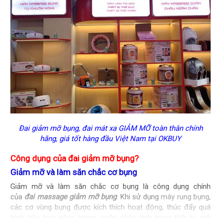
Đai giảm mỡ bụng
,
đai mát xa GIẢM MỠ toàn thân chính
hãng, giá tốt hàng đầu Việt Nam tại OKBUY
Công dụng c
ủ
a
đai giảm mỡ bụng
?
Giảm mỡ và làm săn chắc cơ bụng
Giảm mỡ và làm săn chắc cơ bụng là công dụng chính
của
đai massage giảm mỡ bụng
. Khi sử dụng
máy rung bụng
,
các cơ vùng bụng được kích thích hoạt động, thúc đẩy quá
trình tiêu hao năng lượng, ngăn chặn tình trạng tích tụ mỡ