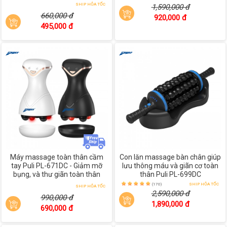
SHIP HỎA TỐC
1,590,000 đ
660,000 đ
920,000 đ
495,000 đ
Máy massage toàn thân cầm
Con lăn massage bàn chân giúp
tay Puli PL-671DC - Giảm mỡ
lưu thông máu và giãn cơ toàn
bụng, và thư giãn toàn thân
thân Puli PL-699DC
(170)
SHIP HỎA TỐC
SHIP HỎA TỐC
2,590,000 đ
990,000 đ
1,890,000 đ
690,000 đ