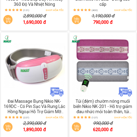
360 Độ Và Nhiệt Nóng
cấp
(121)
SHIP HỎA TỐC
(400)
SHIP HỎA TỐC
2,890,000 đ
1,190,000 đ
1,690,000 đ
790,000 đ
Đai Massage Bụng Nikio NK-
Túi (đệm) chườm nóng muối
169DC - Có Pin Sạc Và Rung Lắc
biển Nikio NK-201 - Hỗ trợ giảm
Hồng Ngoại Hỗ Trợ Giảm Mỡ
đau nhức mỏi toàn thân, túi
Bụng
chườm nóng hỗ trợ giảm đau
(227)
SHIP HỎA TỐC
(127)
SHIP HỎA TỐC
bụng kinh
2,390,000 đ
990,000 đ
1,890,000 đ
620,000 đ