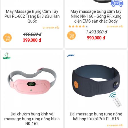
Máy Massage Bụng Cầm Tay
Máy massage bụng cầm tay
Puli PL-602 Trang Bị 3 Đầu Hàn
Nikio NK-160 - Sóng RF, xung
Quốc
điện EMS săn chắc Body
(8)
SHIP HỎA TỐC
SHIP HỎA TỐC
1,490,000 đ
450,000 đ
990,000 đ
399,000 đ
Đai chườm bụng kinh và
Đai massage bụng rung nóng
massage bụng rung nóng Nikio
kết hợp túi khí Puli PL-518
NK-162
SHIP HỎA TỐC