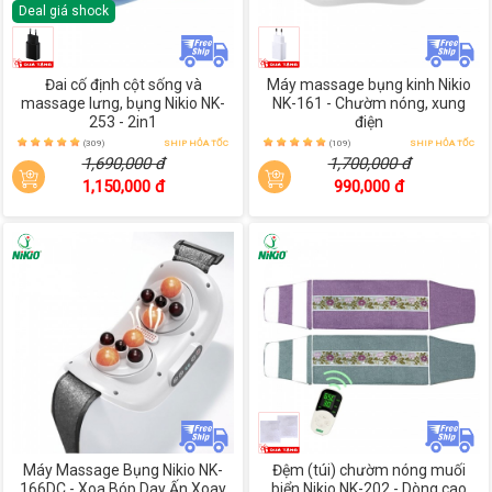
Deal giá shock
Đai cố định cột sống và
Máy massage bụng kinh Nikio
massage lưng, bụng Nikio NK-
NK-161 - Chườm nóng, xung
253 - 2in1
điện
(309)
SHIP HỎA TỐC
(109)
SHIP HỎA TỐC
1,690,000 đ
1,700,000 đ
1,150,000 đ
990,000 đ
Máy Massage Bụng Nikio NK-
Đệm (túi) chườm nóng muối
166DC - Xoa Bóp Day Ấn Xoay
biển Nikio NK-202 - Dòng cao