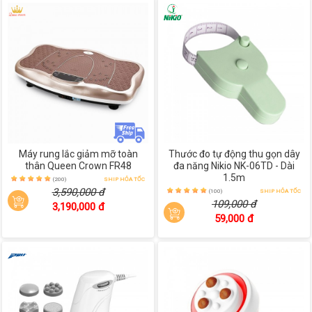
Máy rung lắc giảm mỡ toàn
Thước đo tự động thu gọn dây
thân Queen Crown FR48
đa năng Nikio NK-06TD - Dài
1.5m
(200)
SHIP HỎA TỐC
3,590,000 đ
(100)
SHIP HỎA TỐC
109,000 đ
3,190,000 đ
59,000 đ