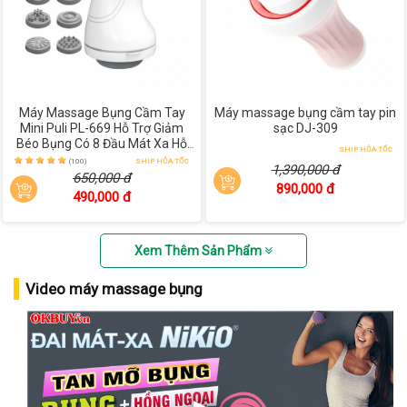
Máy Massage Bụng Cầm Tay
Máy massage bụng cầm tay pin
Mini Puli PL-669 Hỗ Trợ Giảm
sạc DJ-309
Béo Bụng Có 8 Đầu Mát Xa Hỗ
SHIP HỎA TỐC
Trợ Giảm Đau Nhức Toàn Thân
(100)
SHIP HỎA TỐC
1,390,000 đ
650,000 đ
890,000 đ
490,000 đ
Xem Thêm Sản Phẩm
Video máy massage bụng