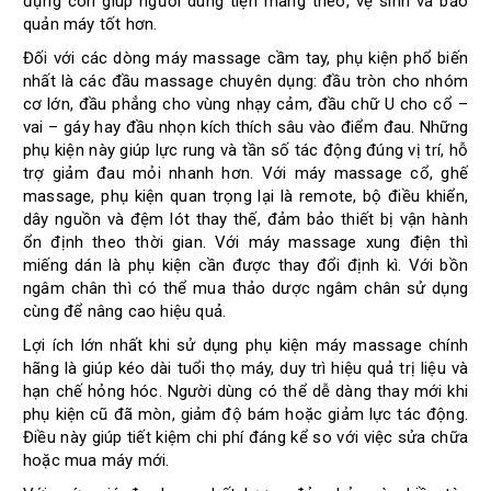
đựng còn giúp người dùng tiện mang theo, vệ sinh và bảo
quản máy tốt hơn.
Đối với các dòng máy massage cầm tay, phụ kiện phổ biến
nhất là các đầu massage chuyên dụng: đầu tròn cho nhóm
cơ lớn, đầu phẳng cho vùng nhạy cảm, đầu chữ U cho cổ –
vai – gáy hay đầu nhọn kích thích sâu vào điểm đau. Những
phụ kiện này giúp lực rung và tần số tác động đúng vị trí, hỗ
trợ giảm đau mỏi nhanh hơn. Với máy massage cổ, ghế
massage, phụ kiện quan trọng lại là remote, bộ điều khiển,
dây nguồn và đệm lót thay thế, đảm bảo thiết bị vận hành
ổn định theo thời gian. Với máy massage xung điện thì
miếng dán là phụ kiện cần được thay đổi định kì. Với bồn
ngâm chân thì có thể mua thảo dược ngâm chân sử dụng
cùng để nâng cao hiệu quả.
Lợi ích lớn nhất khi sử dụng phụ kiện máy massage chính
hãng là giúp kéo dài tuổi thọ máy, duy trì hiệu quả trị liệu và
hạn chế hỏng hóc. Người dùng có thể dễ dàng thay mới khi
phụ kiện cũ đã mòn, giảm độ bám hoặc giảm lực tác động.
Điều này giúp tiết kiệm chi phí đáng kể so với việc sửa chữa
hoặc mua máy mới.