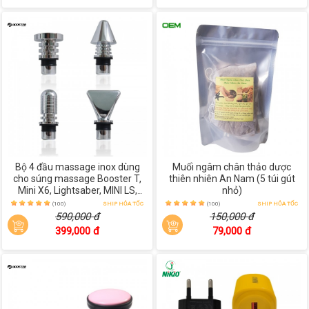
Bộ 4 đầu massage inox dùng
Muối ngâm chân thảo dược
cho súng massage Booster T,
thiên nhiên An Nam (5 túi gút
Mini X6, Lightsaber, MINI LS,
nhỏ)
PRO3, M2-A, M2-B, M2-C, M2-E
(100)
SHIP HỎA TỐC
(100)
SHIP HỎA TỐC
590,000 đ
150,000 đ
399,000 đ
79,000 đ