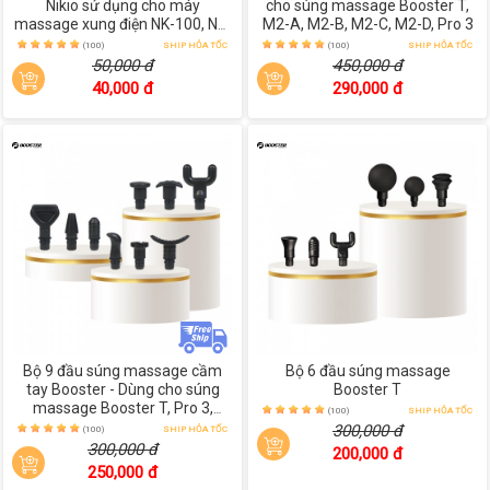
Nikio sử dụng cho máy
cho súng massage Booster T,
massage xung điện NK-100, NK-
M2-A, M2-B, M2-C, M2-D, Pro 3
101, NK-102, NK-103, NK-105
(100)
SHIP HỎA TỐC
(100)
SHIP HỎA TỐC
50,000 đ
450,000 đ
40,000 đ
290,000 đ
Bộ 9 đầu súng massage cầm
Bộ 6 đầu súng massage
tay Booster - Dùng cho súng
Booster T
massage Booster T, Pro 3,
(100)
SHIP HỎA TỐC
Lightsaber M2-A, M2-B, M2-C,
300,000 đ
(100)
SHIP HỎA TỐC
M2-D, M2-E
300,000 đ
200,000 đ
250,000 đ