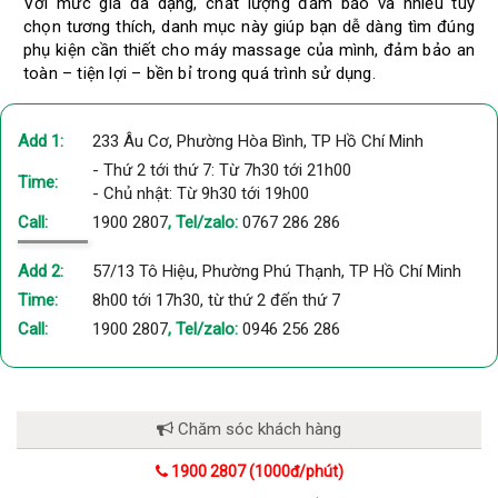
Với mức giá đa dạng, chất lượng đảm bảo và nhiều tùy
chọn tương thích, danh mục này giúp bạn dễ dàng tìm đúng
phụ kiện cần thiết cho máy massage của mình, đảm bảo an
toàn – tiện lợi – bền bỉ trong quá trình sử dụng.
Add 1:
233 Âu Cơ, Phường Hòa Bình, TP Hồ Chí Minh
- Thứ 2 tới thứ 7: Từ 7h30 tới 21h00
Time:
- Chủ nhật: Từ 9h30 tới 19h00
Call:
1900 2807
, Tel/zalo:
0767 286 286
Add 2:
57/13 Tô Hiệu, Phường Phú Thạnh, TP Hồ Chí Minh
Time:
8h00 tới 17h30, từ thứ 2 đến thứ 7
Call:
1900 2807
, Tel/zalo:
0946 256 286
Chăm sóc khách hàng
1900 2807 (1000đ/phút)