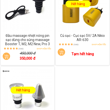
Hết hàng
Đầu massage nhiệt nóng pin
Củ sạc - Cục sạc 5V/ 2A Nikio
sạc dùng cho súng massage
AR-630
Booster T, M2, M2 New, Pro 3
(100)
SHIP HỎA TỐC
(100)
SHIP HỎA TỐC
450,000 đ
Tạm hết hàng
350,000 đ
Hết hàng