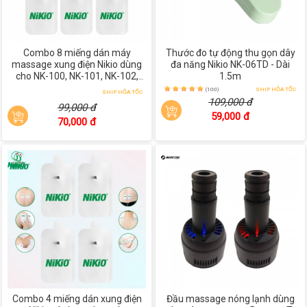
Combo 8 miếng dán máy
Thước đo tự động thu gọn dây
massage xung điện Nikio dùng
đa năng Nikio NK-06TD - Dài
cho NK-100, NK-101, NK-102,
1.5m
NK-103, NK-105
(100)
SHIP HỎA TỐC
SHIP HỎA TỐC
109,000 đ
99,000 đ
59,000 đ
70,000 đ
Combo 4 miếng dán xung điện
Đầu massage nóng lạnh dùng