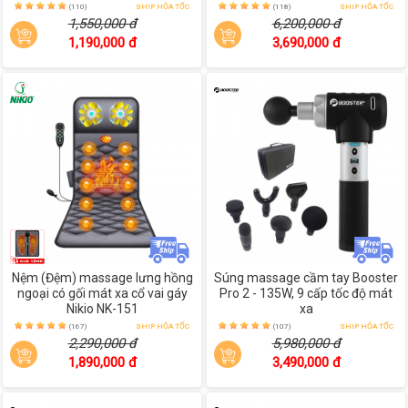
(110)
SHIP HỎA TỐC
(118)
SHIP HỎA TỐC
1,550,000 đ
6,200,000 đ
1,190,000 đ
3,690,000 đ
Nệm (Đệm) massage lưng hồng
Súng massage cầm tay Booster
ngoại có gối mát xa cổ vai gáy
Pro 2 - 135W, 9 cấp tốc độ mát
Nikio NK-151
xa
(167)
SHIP HỎA TỐC
(107)
SHIP HỎA TỐC
2,290,000 đ
5,980,000 đ
1,890,000 đ
3,490,000 đ