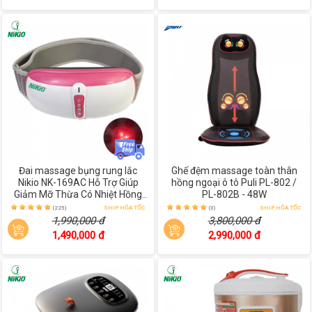
Đai massage bụng rung lắc
Ghế đệm massage toàn thân
Nikio NK-169AC Hỗ Trợ Giúp
hồng ngoại ô tô Puli PL-802 /
Giảm Mỡ Thừa Có Nhiệt Hồng
PL-802B - 48W
Ngoại
(225)
SHIP HỎA TỐC
(3)
SHIP HỎA TỐC
1,990,000 đ
3,800,000 đ
1,490,000 đ
2,990,000 đ