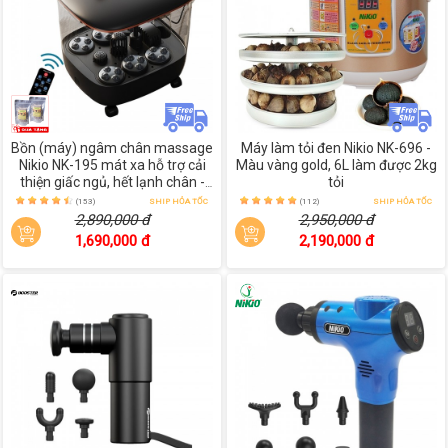
Bồn (máy) ngâm chân massage
Máy làm tỏi đen Nikio NK-696 -
Nikio NK-195 mát xa hỗ trợ cải
Màu vàng gold, 6L làm được 2kg
thiện giấc ngủ, hết lạnh chân -
tỏi
Đen
(153)
SHIP HỎA TỐC
(112)
SHIP HỎA TỐC
2,890,000 đ
2,950,000 đ
1,690,000 đ
2,190,000 đ