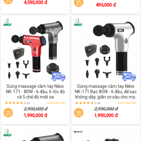
4,590,000 đ
495,000 đ
Súng massage cầm tay Nikio
Súng massage cầm tay Nikio
NK-171 - 80W - 6 đầu, 6 tốc độ
NK-171 Bạc 80W - 6 đầu, đế sạc
và 5 chế độ mát xa
không dây, giãn cơ sâu cho mọi
lứa tuổi
(116)
SHIP HỎA TỐC
(118)
SHIP HỎA TỐC
2,990,000 đ
2,990,000 đ
1,990,000 đ
1,990,000 đ