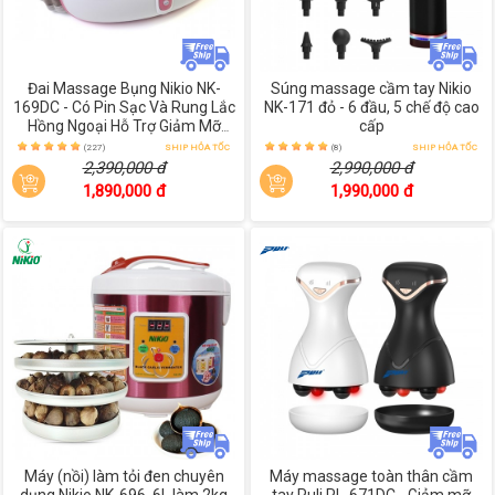
Đai Massage Bụng Nikio NK-
Súng massage cầm tay Nikio
169DC - Có Pin Sạc Và Rung Lắc
NK-171 đỏ - 6 đầu, 5 chế độ cao
Hồng Ngoại Hỗ Trợ Giảm Mỡ
cấp
Bụng
(227)
SHIP HỎA TỐC
(8)
SHIP HỎA TỐC
2,390,000 đ
2,990,000 đ
1,890,000 đ
1,990,000 đ
Máy (nồi) làm tỏi đen chuyên
Máy massage toàn thân cầm