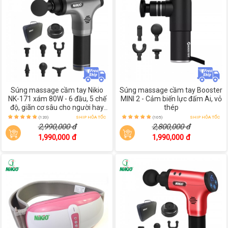
Súng massage cầm tay Nikio
Súng massage cầm tay Booster
NK-171 xám 80W - 6 đầu, 5 chế
MINI 2 - Cảm biến lực đấm Ai, vỏ
độ, giãn cơ sâu cho người hay
thép
vận động
(120)
SHIP HỎA TỐC
(105)
SHIP HỎA TỐC
2,990,000 đ
2,800,000 đ
1,990,000 đ
1,990,000 đ