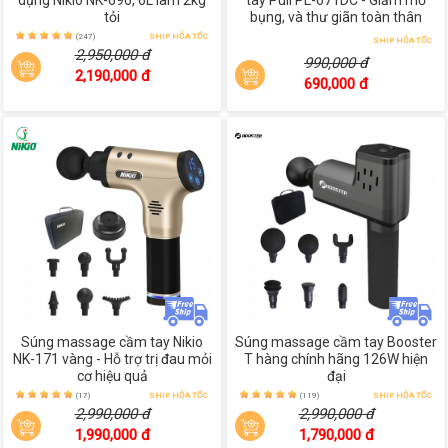
dụng Nikio NK-696, 6L làm 2kg
tay Puli PL-671DC - Giảm mỡ
tỏi
bụng, và thư giãn toàn thân
(247)
SHIP HỎA TỐC
SHIP HỎA TỐC
2,950,000 đ
990,000 đ
2,190,000 đ
690,000 đ
Súng massage cầm tay Nikio
Súng massage cầm tay Booster
NK-171 vàng - Hỗ trợ trị đau mỏi
T hàng chính hãng 126W hiện
cơ hiệu quả
đại
(17)
SHIP HỎA TỐC
(119)
SHIP HỎA TỐC
2,990,000 đ
2,990,000 đ
1,990,000 đ
1,790,000 đ