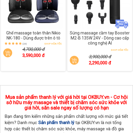
Ghế massage toàn thân Nikio
Súng massage cầm tay Booster
NK-180 - Dùng được trên ô tô
M2-B 135W 24V - Dòng cao cấp
công nghệ AI
(23)
SHIP HỎA TỐC
4,700,000 đ
SHIP HỎA TỐC
3,590,000 đ
3,900,000 đ
2,290,000 đ
Mua sản phẩm thanh lý với giá hời tại OKBUY.vn - Cơ hội
sở hữu máy masage và thiết bị chăm sóc sức khỏe với
giá hời, săn sale ngay số lượng có hạn
Bạn đang tìm kiếm những sản phẩm chất lượng với mức giá tiết
kiệm? Danh mục
Sản phẩm thanh lý
tại OKBUY.vn là nơi tổng
hợp các thiết bị chăm sóc sức khỏe, máy massage và đồ gia