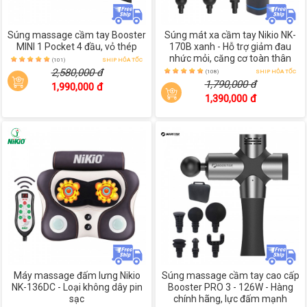
Súng massage cầm tay Booster
Súng mát xa cầm tay Nikio NK-
MINI 1 Pocket 4 đầu, vỏ thép
170B xanh - Hỗ trợ giảm đau
nhức mỏi, căng cơ toàn thân
(101)
SHIP HỎA TỐC
2,580,000 đ
(108)
SHIP HỎA TỐC
1,790,000 đ
1,990,000 đ
1,390,000 đ
Máy massage đấm lưng Nikio
Súng massage cầm tay cao cấp
NK-136DC - Loại không dây pin
Booster PRO 3 - 126W - Hàng
sạc
chính hãng, lực đấm mạnh