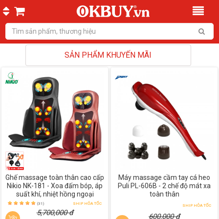
SẢN PHẨM KHUYẾN MÃI
Ghế massage toàn thân cao cấp
Máy massage cầm tay cá heo
Nikio NK-181 - Xoa đấm bóp, áp
Puli PL-606B - 2 chế độ mát xa
suất khí, nhiệt hồng ngoại
toàn thân
(31)
SHIP HỎA TỐC
SHIP HỎA TỐC
5,700,000 đ
600,000 đ