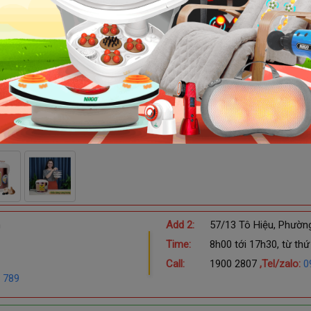
Mua Kèm:
- Súng massage cầm tay toàn thân Nikio 
Cho
Chọn Số Lượng:
Mua Ngay
(Giao Hàng Miễn Phí Toàn Quốc)
h
Add 2:
57/13 Tô Hiệu, Phườn
Time:
8h00 tới 17h30, từ thứ
Call:
1900 2807
,Tel/zalo:
0
 789