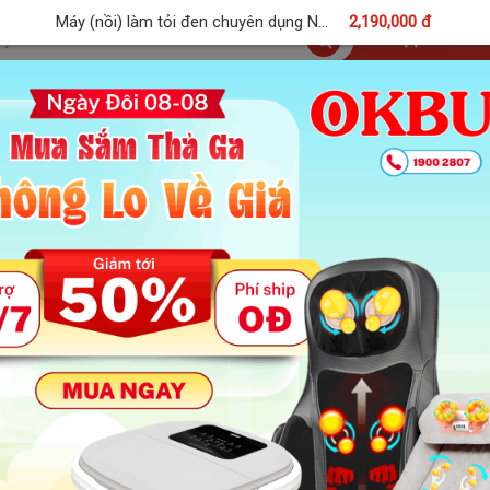
Máy (nồi) làm tỏi đen chuyên dụng N...
2,190,000 đ
Giỏ Hà
SP Freeship
Sản Phẩm Hot
OKBUY Deal
Máy (nồi) làm tỏi đen chuyên dụng N
Video
Thông Số
Hãng NIKIO
(247)
Đánh Giá:
2,190,000 đ
2,950,000 đ
-26%
(Đã gồm
Xuất xứ:
Chính hãng
Tình trạng:
Còn hàng
Quan tâm:
204,996
Bảo hành:
12 Tháng
Size Hoặc Màu: