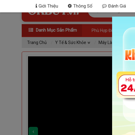
Giới Thiệu
Thông Số
Đánh Giá
Danh Mục Sản Phẩm
Phù Hợp Đối Tượng
Trang Chủ
Y Tế & Sức Khỏe
Máy Làm Tỏi Đen