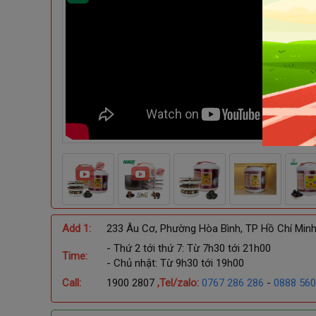
14/14 ảnh
Add 1:
233 Âu Cơ, Phường Hòa Bình, TP Hồ Chí Min
- Thứ 2 tới thứ 7: Từ 7h30 tới 21h00
Time:
- Chủ nhật: Từ 9h30 tới 19h00
Call:
1900 2807
,Tel/zalo:
0767 286 286
-
0888 560