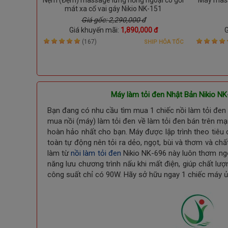
ngủ, giảm
mát xa cổ vai gáy Nikio NK-151
Giá gốc: 2,290,000 đ
 đ
Giá khuyến mãi:
1,890,000 đ
G
(167)
IP HỎA TỐC
SHIP HỎA TỐC
Máy làm tỏi đen Nhật Bản Nikio NK
Bạn đang có nhu cầu tìm mua 1 chiếc nồi làm tỏi đen 
mua nồi (máy) làm tỏi đen về làm tỏi đen bán trên mạn
hoàn hảo nhất cho bạn. Máy được lập trình theo tiêu
toàn tự động nên tỏi ra dẻo, ngọt, bùi và thơm và ch
làm từ
nồi làm tỏi đen
Nikio NK-696 này luôn thơm ngo
năng lưu chương trình nấu khi mất điện, giúp chất lượ
công suất chỉ có 90W. Hãy sở hữu ngay 1 chiếc máy ủ