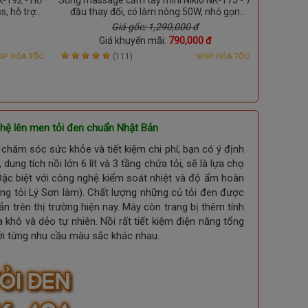
s, hỗ trợ
đầu thay đổi, có làm nóng 50W, nhỏ gọn
Nhật Bản
mang theo mọi lúc
nhứ
Giá gốc: 1,290,000 đ
Giá khuyến mãi:
790,000 đ
(111)
IP HỎA TỐC
SHIP HỎA TỐC
ghệ lên men tỏi đen chuẩn Nhật Bản
chăm sóc sức khỏe và tiết kiệm chi phí, bạn có ý định
, dung tích nồi lớn 6 lít và 3 tầng chứa tỏi, sẽ là lựa chọ
Đặc biệt với công nghệ kiểm soát nhiệt và độ ẩm hoàn
ùng tỏi Lý Sơn làm). Chất lượng những củ tỏi đen được
trên thị trường hiện nay. Máy còn trang bị thêm tính
 khô và dẻo tự nhiên. Nồi rất tiết kiệm điện năng tổng
ới từng nhu cầu màu sắc khác nhau.