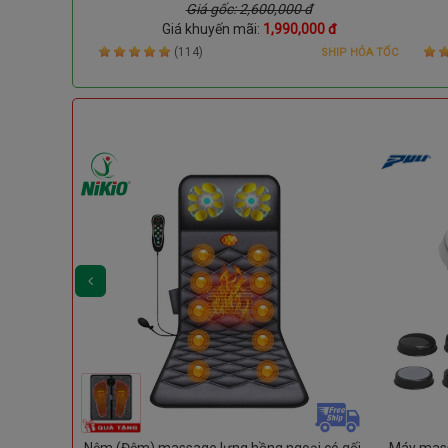
Giá gốc: 2,600,000 đ
Giá khuyến mãi:
1,990,000 đ
(114)
SHIP HỎA TỐC
 gấp gọn
Nệm (Đệm) massage lưng hồng ngoại có gối
Máy mass