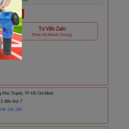
NK-273 - GIÁ 299K
 Vào Giỏ
Tư Vấn Zalo
(Phản Hồi Nhanh Chóng)
g Phú Thạnh, TP Hồ Chí Minh
 2 đến thứ 7
946 256 286