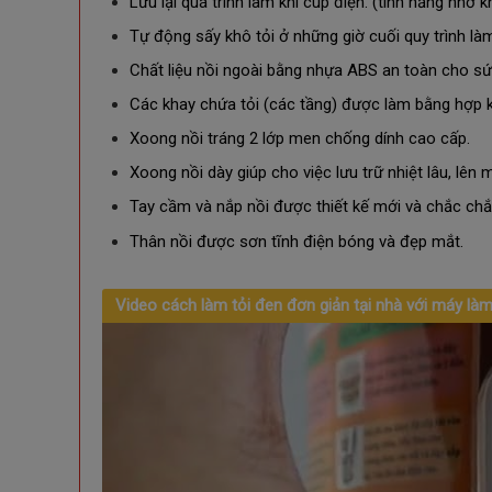
Lưu lại quá trình làm khi cúp điện. (tính năng nhớ k
Tự động sấy khô tỏi ở những giờ cuối quy trình là
Chất liệu nồi ngoài bằng nhựa ABS an toàn cho sứ
Các khay chứa tỏi (các tầng) được làm bằng hợp k
Xoong nồi tráng 2 lớp men chống dính cao cấp.
Xoong nồi dày giúp cho việc lưu trữ nhiệt lâu, lên m
Tay cầm và nắp nồi được thiết kế mới và chắc chắn 
Thân nồi được sơn tĩnh điện bóng và đẹp mắt.
Video cách làm tỏi đen đơn giản tại nhà với máy làm