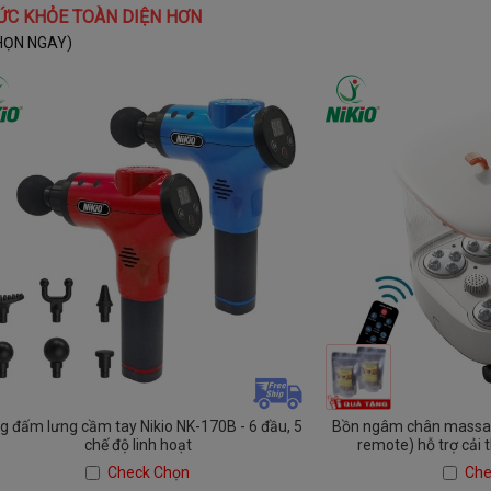
ỨC KHỎE TOÀN DIỆN HƠN
HỌN NGAY)
g đấm lưng cầm tay Nikio NK-170B - 6 đầu, 5
Bồn ngâm chân massag
chế độ linh hoạt
remote) hỗ trợ cải 
Check Chọn
Che