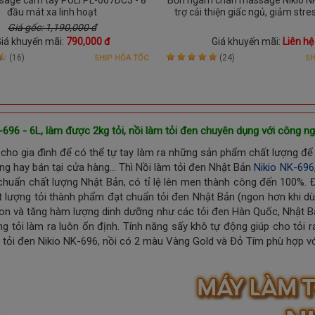
đầu mát xa linh hoạt
trợ cải thiện giấc ngủ, giảm stres
tăng tuần hoàn máu
Giá gốc: 1,190,000 đ
iá khuyến mãi:
790,000 đ
Giá khuyến mãi:
Liên hệ
(16)
(24)
SHIP HỎA TỐC
SH
-696 - 6L, làm được 2kg tỏi, nồi làm tỏi đen chuyên dụng với công n
cho gia đình để có thể tự tay làm ra những sản phẩm chất lượng để 
g hay bán tại cửa hàng... Thì Nồi làm tỏi đen Nhật Bản
Nikio NK-696
 chuẩn chất lượng Nhật Bản, có tỉ lệ lên men thành công đến 100%. 
ất lượng tỏi thành phẩm đạt chuẩn tỏi đen Nhật Bản (ngon hơn khi d
n và tăng hàm lượng dinh dưỡng như các tỏi đen Hàn Quốc, Nhật Bản 
ng tỏi làm ra luôn ổn định. Tính năng sấy khô tự động giúp cho tỏi ra
 tỏi đen Nikio NK-696, nồi có 2 màu Vàng Gold và Đỏ Tím phù hợp v