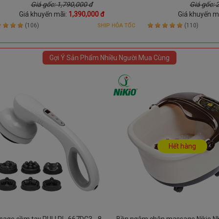
Giá gốc: 1,790,000 đ
Giá gốc: 
Giá khuyến mãi:
1,390,000 đ
Giá khuyến m
(106)
(110)
SHIP HỎA TỐC
Gợi Ý Sản Phẩm Nhiều Người Mua Cùng
Hết hàng
age cầm tay PULI PL-667DC3 - 8
Bồn ngâm chân massage Nikio NK