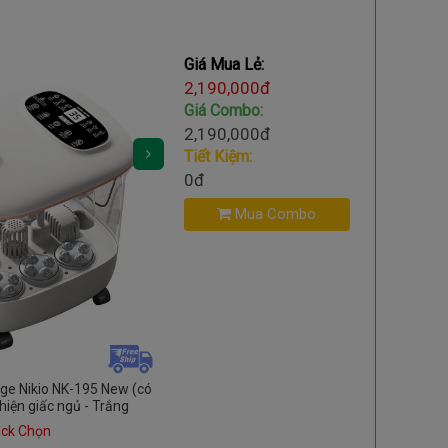
Giá Mua Lẻ:
2,190,000đ
Giá Combo:
2,190,000đ
Tiết Kiệm:
0đ
Mua Combo
e Nikio NK-195 New (có
Máy Massage Đầu Gối Nikio NK-185 Rung 
thiện giấc ngủ - Trắng
Hỗ Trợ Giảm Đau Nhức Khớp Gối - 2 chi
ck Chọn
Check Chọn