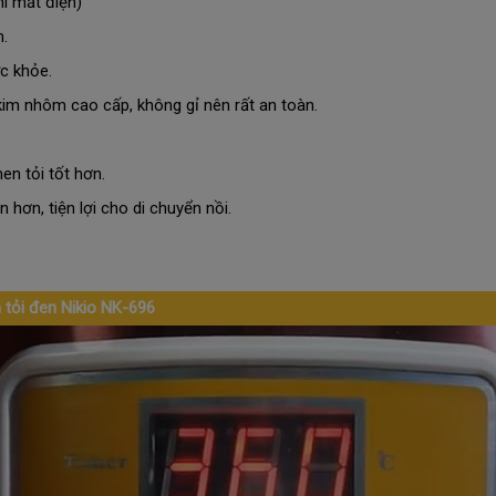
hi mất điện)
m.
c khỏe.
im nhôm cao cấp, không gỉ nên rất an toàn.
en tỏi tốt hơn.
hơn, tiện lợi cho di chuyển nồi.
 tỏi đen Nikio NK-696