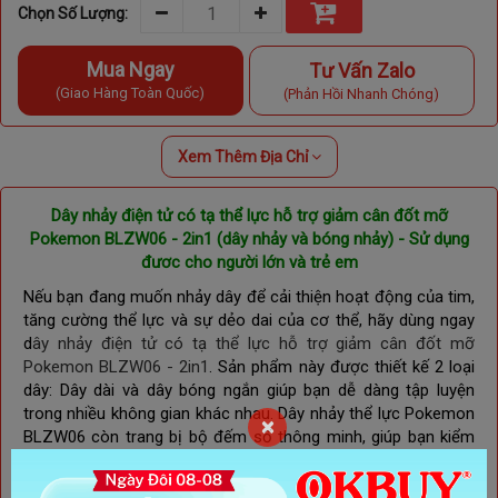
Chọn Số Lượng:
Mua Ngay
Tư Vấn Zalo
(Giao Hàng Toàn Quốc)
(Phản Hồi Nhanh Chóng)
Xem Thêm Địa Chỉ
Dây nhảy điện tử có tạ thể lực hỗ trợ giảm cân đốt mỡ
Pokemon BLZW06 - 2in1 (dây nhảy và bóng nhảy) - Sử dụng
đươc cho người lớn và trẻ em
Nếu bạn đang muốn nhảy dây để
cải thiện hoạt động của tim,
tăng cường thể lực và sự dẻo dai của cơ thể, hãy dùng ngay
d
ây nhảy điện tử có tạ thể lực hỗ trợ giảm cân đốt mỡ
Pokemon BLZW06 - 2in1
. Sản phẩm này được thiết kế 2 loại
dây: Dây dài và dây bóng ngắn giúp bạn dễ dàng tập luyện
trong nhiều không gian khác nhau. Dây nhảy thể lực Pokemon
×
BLZW06 còn trang bị bộ đếm số thông minh, giúp bạn kiểm
soát chế độ tập luyện hiệu quả. Đây là sản phẩm được rất
nhiều người dùng yêu thích vì có tính ứng dụng cao, có thiết