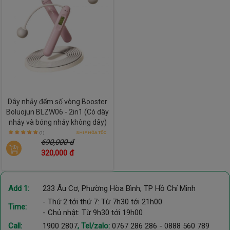
Dây nhảy đếm số vòng Booster
Boluojun BLZW06 - 2in1 (Có dây
nhảy và bóng nhảy không dây)
(1)
SHIP HỎA TỐC
690,000 đ
320,000 đ
Add 1:
233 Âu Cơ, Phường Hòa Bình, TP Hồ Chí Minh
- Thứ 2 tới thứ 7: Từ 7h30 tới 21h00
Time:
- Chủ nhật: Từ 9h30 tới 19h00
Call:
1900 2807
, Tel/zalo:
0767 286 286
-
0888 560 789