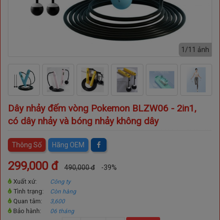
nh
1/11 ảnh
Dây nhảy đếm vòng Pokemon BLZW06 - 2in1,
có dây nhảy và bóng nhảy không dây
Thông Số
Hãng OEM
299,000 đ
490,000 đ
-39%
Xuất xứ:
Công ty
Tình trạng:
Còn hàng
Quan tâm:
3,600
Bảo hành:
06 tháng