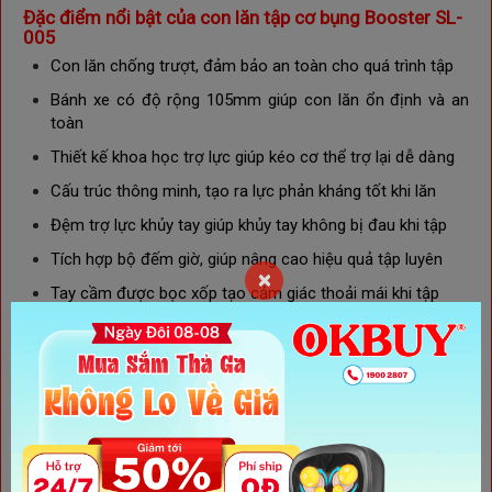
Đặc điểm nổi bật của con lăn tập cơ bụng Booster SL-
005
Con lăn chống trượt, đảm bảo an toàn cho quá trình tập
Bánh xe có độ rộng 105mm giúp con lăn ổn định và an
toàn
Thiết kế khoa học trợ lực giúp
kéo cơ thể trợ lại
dễ dàng
Cấu trúc thông minh,
tạo ra lực phản kháng tốt khi lăn
Đ
ệm trợ lực khủy tay giúp khủy tay không bị đau khi tập
Tích hợp bộ đếm giờ, giúp nâng cao hiệu quả tập luyên
×
Tay cầm được bọc xốp tạo cảm giác thoải mái khi tập
Thiết kế đẹp với 2 màu xanh và cam cho bạn lựa chọn