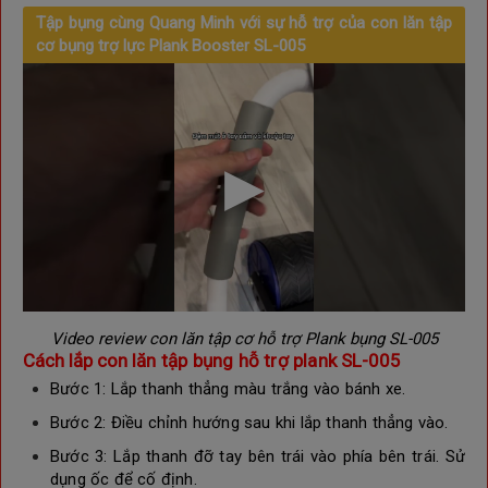
Tập bụng cùng Quang Minh với sự hỗ trợ của con lăn tập
cơ bụng trợ lực Plank Booster SL-005
Video review con lăn tập cơ hỗ trợ Plank bụng
SL-005
Cách lắp con
lăn tập bụng hỗ trợ plank
SL-005
Bước 1: Lắp thanh thẳng màu trắng vào bánh xe.
Bước 2: Điều chỉnh hướng sau khi lắp thanh thẳng vào.
Bước 3:
Lắp thanh đỡ tay bên trái vào phía bên trái. Sử
dụng ốc để cố định.