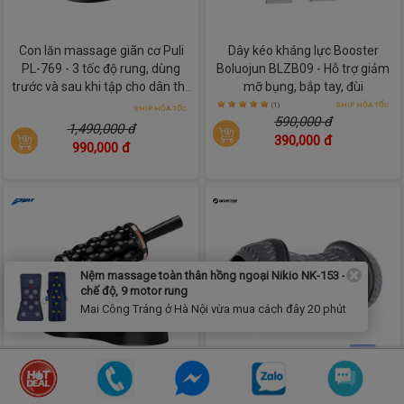
Con lăn massage giãn cơ Puli
Dây kéo kháng lực Booster
PL-769 - 3 tốc độ rung, dùng
Boluojun BLZB09 - Hỗ trợ giảm
trước và sau khi tập cho dân thể
mỡ bụng, bắp tay, đùi
thao
(1)
SHIP HỎA TỐC
SHIP HỎA TỐC
590,000 đ
1,490,000 đ
390,000 đ
990,000 đ
Nệm massage toàn thân hồng ngoại Nikio NK-153 - 9
chế độ, 9 motor rung
Mai Công Tráng ở Hà Nội vừa mua cách đây 20 phút