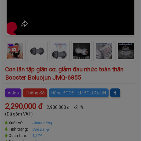
nh
Con lăn tập giãn cơ, giảm đau nhức toàn thân
Booster Boluojun JMQ-6855
Video
Thông Số
Hãng BOOSTER BOLUOJUN
2,290,000 đ
2,900,000 đ
-21%
(Đã gồm VAT)
Xuất xứ:
Chính hãng
Tình trạng:
Còn hàng
Quan tâm:
1,274