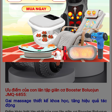
Ưu điểm của con lăn tập giãn cơ Booster Boluojun
JMQ-6855:
Gai massage thiết kế khoa học, tăng hiệu quả tác
động
Điểm khác biệt lớn nhất của con lăn giãn cơ Booster Boluojun