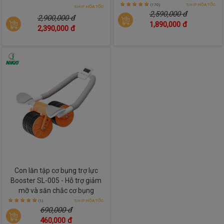
(170)
SHIP HỎA TỐC
SHIP HỎA TỐC
2,590,000 đ
2,900,000 đ
1,890,000 đ
2,390,000 đ
Con lăn tập cơ bụng trợ lực
Booster SL-005 - Hỗ trợ giảm
mỡ và săn chắc cơ bụng
(1)
SHIP HỎA TỐC
690,000 đ
460,000 đ