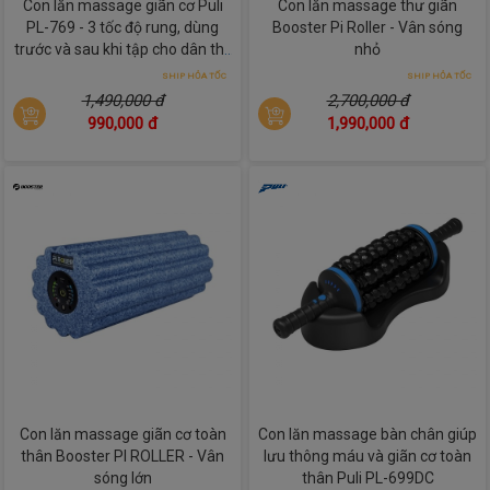
Con lăn massage giãn cơ Puli
Con lăn massage thư giãn
PL-769 - 3 tốc độ rung, dùng
Booster Pi Roller - Vân sóng
trước và sau khi tập cho dân thể
nhỏ
thao
SHIP HỎA TỐC
SHIP HỎA TỐC
1,490,000 đ
2,700,000 đ
990,000 đ
1,990,000 đ
Con lăn massage giãn cơ toàn
Con lăn massage bàn chân giúp
thân Booster PI ROLLER - Vân
lưu thông máu và giãn cơ toàn
sóng lớn
thân Puli PL-699DC