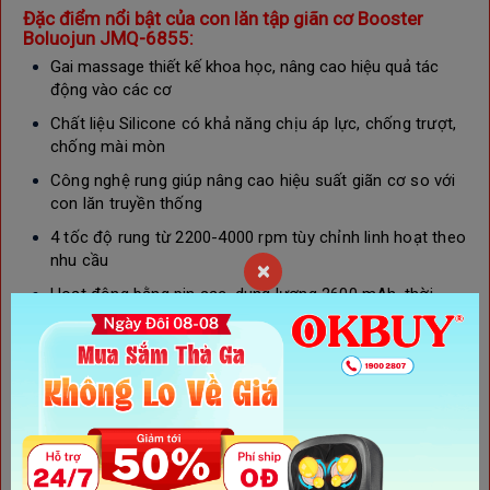
Đặc điểm nổi bật của c
on lăn tập giãn cơ Booster
Boluojun JMQ-6855:
Gai massage thiết kế khoa học, nâng cao hiệu quả tác
động vào các cơ
Chất liệu Silicone
có khả năng chịu áp lực,
chống trượt,
chống mài mòn
Công nghệ rung giúp nâng cao hiệu suất giãn cơ so với
con lăn truyền thống
4 tốc độ rung từ 2200-4000 rpm tùy chỉnh linh hoạt theo
nhu cầu
×
Hoạt động bằng pin sạc, dung lượng 2600 mAh, thời
gian sử dụng dài
Thiết kế gọn nhẹ và dễ dàng sử dụng với 1 nút điều
khiển trên thân máy