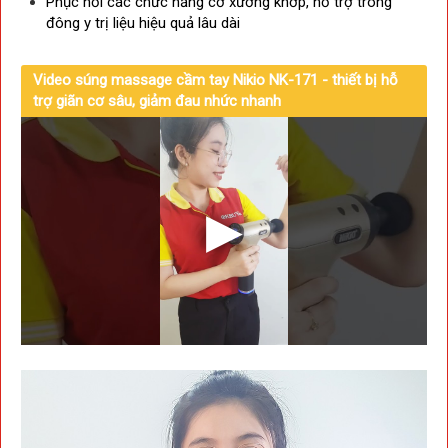
Phục hồi các chức năng cơ xương khớp, hỗ trợ trong
đông y trị liệu hiệu quả lâu dài
Video súng massage cầm tay Nikio NK-171 - thiết bị hỗ
trợ giãn cơ sâu, giảm đau nhức nhanh