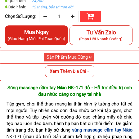
Quan tâm:
24,780
Bảo hành:
12 tháng, bảo trì trọn đời
Chọn Số Lượng:
Mua Ngay
Tư Vấn Zalo
(Giao Hàng Miễn Phí Toàn Quốc)
(Phản Hồi Nhanh Chóng)
Sản Phẩm Mua Cùng
Xem Thêm Địa Chỉ
Súng massage cầm tay Nikio NK-171 đỏ - Hỗ trợ điều trị cơn
đau nhức căng cơ ngay tại nhà
Tập gym, chơi thể thao mang lại thân hình lý tưởng cho tất cả
mọi người. Tuy nhiên c
ác cơn đau nhức cơ khi tập gym, chơi
thể thao và tập luyện với cường độ cao chẳng mấy dễ chịu
tẹo nào luôn đeo bám, hành hạ bạn bất cứ thời điểm. Để giảm
tình trạng đó, bạn hãy sử dụng
súng massage cầm tay Nikio
NK-171 (màu đỏ tím). Sản phẩm kết hợp giữa liệu pháp rung