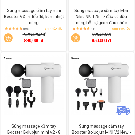
Súng massage cầm tay mini
Súng massage cầm tay Mini
Booster V3 - 6 tốc độ, kèm nhiệt
Nikio NK-175 - 7 đầu có đầu
nóng
nóng hỗ trợ giảm đau nhức
(106)
SHIP HỎA TỐC
(111)
SHIP HỎA TỐC
1,290,000 đ
990,000 đ
890,000 đ
850,000 đ
Súng massage cầm tay
Súng massage cầm tay
Booster Boluojun mini V2 - 8
Booster Boluojun MINI V2 New -