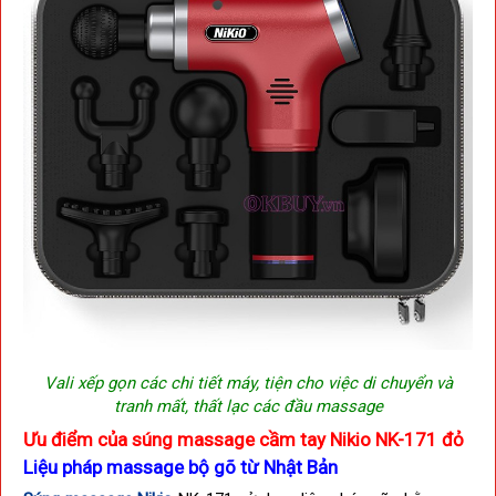
Vali xếp gọn các chi tiết máy, tiện cho việc di chuyển và
tranh mất, thất lạc các đầu massage
Ưu điểm của s
úng massage cầm tay Nikio NK-171 đỏ
Liệu pháp massage bộ gõ từ Nhật Bản