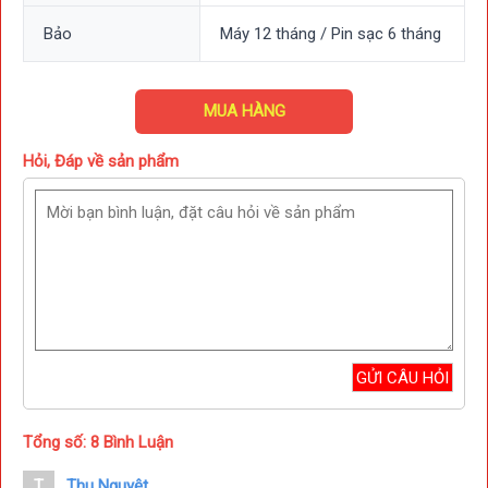
Bảo
Máy 12 tháng / Pin sạc 6 tháng
MUA HÀNG
Hỏi, Đáp về sản phẩm
Màn hình hiển thị kỹ thuật số và phím cảm ứng
Súng matxa Nikio
NK-171 được thiết kế với màn hình hiển thị
kỷ thuật số hiển thị rõ ràng các chế độ massage. Các nút
điều khiển cảm ứng siêu nhạy 1 lần chạm
giúp người dùng có
thể điều chỉnh cường độ massage liên tục mà không làm gián
đoạn quá trình massage.
Tổng số: 8 Bình Luận
T
Thu Nguyệt