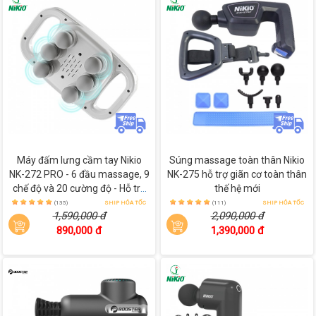
Máy đấm lưng cầm tay Nikio
Súng massage toàn thân Nikio
NK-272 PRO - 6 đầu massage, 9
NK-275 hỗ trợ giãn cơ toàn thân
chế độ và 20 cường độ - Hỗ trợ
thế hệ mới
giảm đau nhức mỏi nhanh
(135)
SHIP HỎA TỐC
(111)
SHIP HỎA TỐC
1,590,000 đ
2,090,000 đ
chóng
890,000 đ
1,390,000 đ