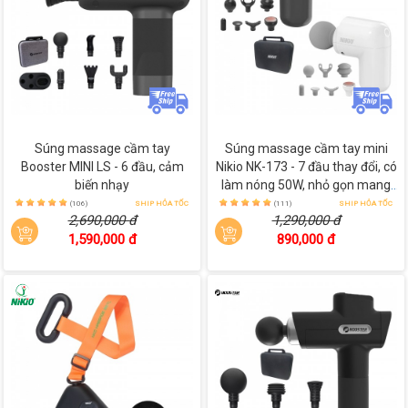
Massage được nhiều vị trí
Súng massage cầm tay
Nikio NK-171 là dòng sản phẩm đa
năng, giúp bạn có thể massage linh hoạt được cho nhiều vị trí
khác nhau như bắp tay, bắp chân, đùi, lưng, cổ, vai, gáy ...
Súng massage cầm tay
Súng massage cầm tay mini
Booster MINI LS - 6 đầu, cảm
Nikio NK-173 - 7 đầu thay đổi, có
biến nhạy
làm nóng 50W, nhỏ gọn mang
theo mọi lúc
(106)
SHIP HỎA TỐC
(111)
SHIP HỎA TỐC
2,690,000 đ
1,290,000 đ
1,590,000 đ
890,000 đ