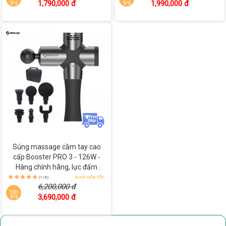
1,790,000 đ
1,990,000 đ
Hoạt động êm ái với độ ồn
55db
Động cơ mạnh mẽ nhưng máy hoạt động vô cùng êm ái với
đ
ộ ồn thấp ở mức 55db, yên tĩnh hơn nhiều so với các loại
súng massage khác trên thị trường. Nhờ đó bạn bạn có thể
sử dụng sản phẩm ở nhà hay phòng tập mà không sợ ảnh
hưởng đến người xung quanh.
Súng massage cầm tay cao
cấp Booster PRO 3 - 126W -
Hàng chính hãng, lực đấm
mạnh
(118)
SHIP HỎA TỐC
6,200,000 đ
3,690,000 đ