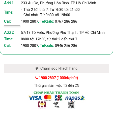
Add 1:
233 Âu Cơ, Phường Hòa Bình, TP Hồ Chí Minh
- Thứ 2 tới thứ 7: Từ 7h30 tới 21h00
Time:
- Chủ nhật: Từ 9h30 tới 19h00
Call:
1900 2807
, Tel/zalo:
0767 286 286
Add 2:
57/13 Tô Hiệu, Phường Phú Thạnh, TP Hồ Chí Minh
Time:
8h00 tới 17h30, từ thứ 2 đến thứ 7
Call:
1900 2807
, Tel/zalo:
0946 256 286
Chăm sóc khách hàng
1900 2807 (1000đ/phút)
Thời gian làm việc T2 đến CN
Có vali đựng phụ kiện tiện lợi
Máy massage gun giảm căng cơ Nhật Bản Nikio NK-171 được
trang bị vali đựng sản phẩm và phụ kiện gọn gàng. Nhờ đó mà
bạn có thể mang theo bộ sản phẩm một cách dễ dàng tiện
lợi.