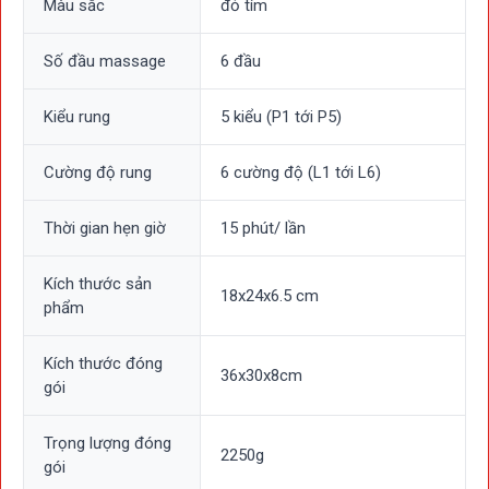
Màu sắc
đỏ tím
Massage linh hoạt nhiều chế độ
- Súng massage gun trị đau nhức giảm căng cơ Nhật Bản
Số đầu massage
6 đầu
Nikio NK-171
được thiết lập 5 kiểu massage để đáp ứng nhiều
nhu cầu massage khác nhau. Cho phép bạn focus vào từng
Kiểu rung
5 kiểu (P1 tới P5)
nhóm cơ sâu bên trong cơ thể.
- Với 6 cường độ massage từ nhẹ đến mạng tùy chỉnh theo
Cường độ rung
6 cường độ (L1 tới L6)
nhu cầu của cơ thể mình, nhằm giúp mang lại hiệu suất
massage cao hơn cho người sử dụng.
Thời gian hẹn giờ
15 phút/ lần
Kích thước sản
18x24x6.5 cm
phẩm
Kích thước đóng
36x30x8cm
gói
Trọng lượng đóng
2250g
gói