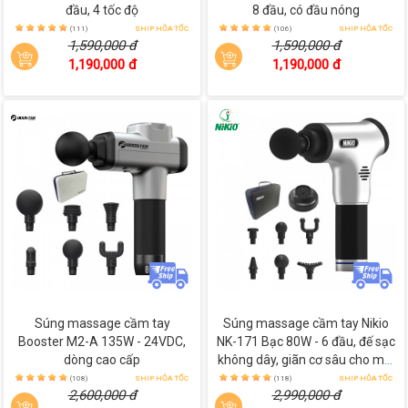
đầu, 4 tốc độ
8 đầu, có đầu nóng
(111)
SHIP HỎA TỐC
(106)
SHIP HỎA TỐC
1,590,000 đ
1,590,000 đ
1,190,000 đ
1,190,000 đ
Súng massage cầm tay
Súng massage cầm tay Nikio
Booster M2-A 135W - 24VDC,
NK-171 Bạc 80W - 6 đầu, đế sạc
dòng cao cấp
không dây, giãn cơ sâu cho mọi
lứa tuổi
(108)
SHIP HỎA TỐC
(118)
SHIP HỎA TỐC
2,600,000 đ
2,990,000 đ