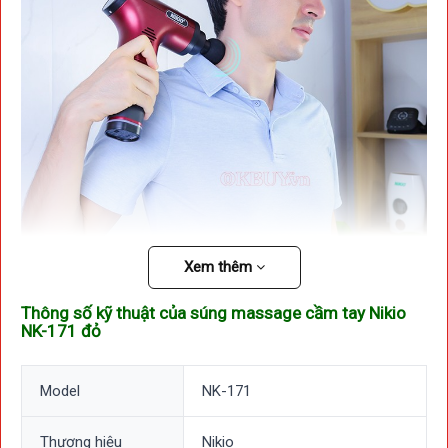
Xem thêm
Thông số kỹ thuật của s
úng massage cầm tay Nikio
NK-171 đỏ
Trang bị một đế sạc thông minh
Súng massage cầm tay Nikio
NK-171
được trang bị một đế
Model
NK-171
sạc rời thông minh và tiện lợi giúp cho quá trình sạc trở nên
dễ dàng hơn bao giờ hết. Đế sạc rời, tiện lợi khi hết pin chỉ
việc cấm lên đế sạc là xong.
Thời gian sạc lại cũng vô cùng
Thương hiệu
Nikio