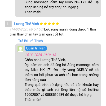
Súng massage cầm tay Nikio NK-171 đỏ. Dạ
shop liên hệ hỗ trợ anh/ chị ngay ạ.
Thân mến!
L
Lương Thế Vinh
(14-03-2025 09:57:50)
Lực rung mạnh, dùng được 1 thời
gian thấy chân tay giãn gân cốt tốt
Trả lời
Thích
Quản trị viên
14-03-2025 10:06:13
6 đầu massage chuyên dụng cho từng vị trí
Chào anh Lương Thế Vinh,
Súng massage gun giảm căng cơ Nhật Bản Nikio NK-171
đi
Dạ, cảm ơn anh đã ủng hộ Súng massage cầm
kèm với 6 đầu massage chuyên dụng. Các đầu massage
tay Nikio NK-171 Đỏ . Hy vọng OKBUY sẽ có
được
thiết kế dựa trên cơ chế hoạt động của các vận động
thêm cơ hội phục vụ anh tốt hơn trong những
viên, dân tập thể hình, người lao động với cường độ cao. Mô
đơn hàng sau.
phỏng
cơ chế sinh học của cơ thể để thích ứng hoàn hảo với
Trong quá trình sử dụng nếu có băn khoăn hay
từng nhóm cơ, từng bộ phận nhằm mang đến hiệu quả
thắc mắc gì, anh vui lòng liên hệ số hotline
massage cao nhất cho người dùng.
19002807 và 0888560789 để được hỗ trợ ạ.
Thân mến!