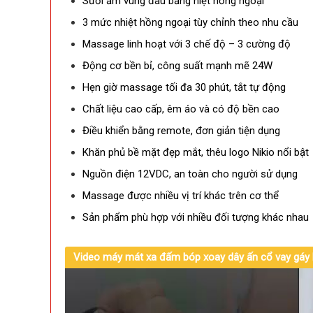
Sưởi ấm vùng đau bằng hiệt hồng ngoại
3 mức nhiệt hồng ngoại tùy chỉnh theo nhu cầu
Massage linh hoạt với 3 chế độ – 3 cường độ
Động cơ bền bỉ, công suất mạnh mẽ 24W
Hẹn giờ massage tối đa 30 phút, tắt tự động
Chất liệu cao cấp, êm áo và có độ bền cao
Điều khiển bằng remote, đơn giản tiện dụng
Khăn phủ bề mặt đẹp mắt, thêu logo Nikio nổi bật
Nguồn điện 12VDC, an toàn cho người sử dụng
Massage được nhiều vị trí khác trên cơ thể
Sản phẩm phù hợp với nhiều đối tượng khác nhau
Video máy mát xa đấm bóp xoay dây ấn cổ vay gáy