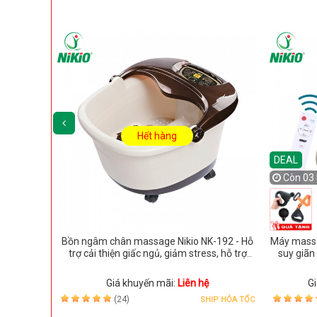
Hết hàng
DEAL
Còn
03 
o NK-177 -
Bồn ngâm chân massage Nikio NK-192 - Hỗ
Máy massag
ưng và vai
trợ cải thiện giấc ngủ, giảm stress, hỗ trợ
suy giãn
tăng tuần hoàn máu
đ
Giá khuyến mãi:
Liên hệ
G
(24)
IP HỎA TỐC
SHIP HỎA TỐC