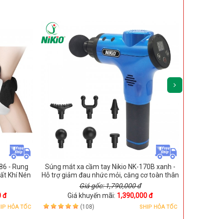
86 - Rung
Súng mát xa cầm tay Nikio NK-170B xanh -
Nồi làm t
ất Khí Nén
Hỗ trợ giảm đau nhức mỏi, căng cơ toàn thân
Giá gốc: 1,790,000 đ
 đ
Giá khuyến mãi:
1,390,000 đ
G
(108)
IP HỎA TỐC
SHIP HỎA TỐC