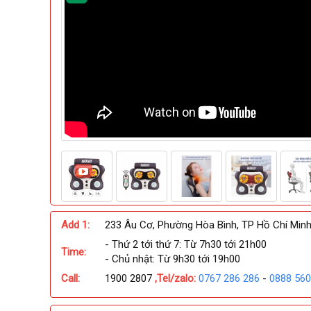
22/22 ảnh
Add 1:
233 Âu Cơ, Phường Hòa Bình, TP Hồ Chí Min
- Thứ 2 tới thứ 7: Từ 7h30 tới 21h00
Time:
- Chủ nhật: Từ 9h30 tới 19h00
Call:
1900 2807
,Tel/zalo:
0767 286 286
-
0888 560