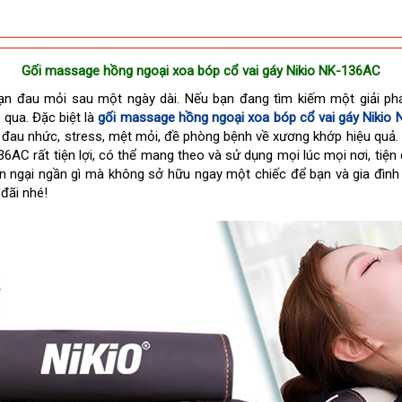
Gối massage hồng ngoại xoa bóp cổ vai gáy Nikio NK-136AC
ạn đau mỏi sau một ngày dài. Nếu bạn đang tìm kiếm một giải pháp 
qua. Đặc biệt là
gối massage hồng ngoại xoa bóp cổ vai gáy Nikio
n đau nhức, stress, mệt mỏi, đề phòng bệnh về xương khớp hiệu quả.
AC rất tiện lợi, có thể mang theo và sử dụng mọi lúc mọi nơi, tiệ
òn ngại ngần gì mà không sở hữu ngay một chiếc để bạn và gia đình
đãi nhé!