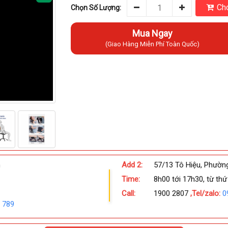
Cho
Chọn Số Lượng:
Mua Ngay
(Giao Hàng Miễn Phí Toàn Quốc)
h
Add 2:
57/13 Tô Hiệu, Phườn
Time:
8h00 tới 17h30, từ thứ
Call:
1900 2807
,Tel/zalo:
0
 789