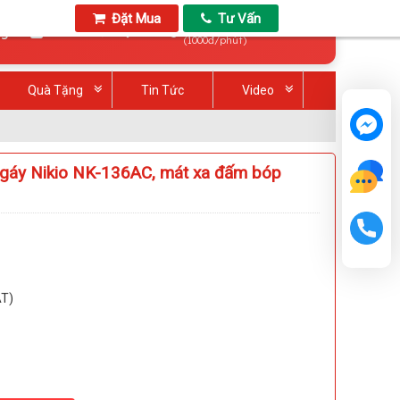
Đặt Mua
Tư Vấn
Gọi mua: 1900.2807
0
ng
Tài Khoản
(1000đ/phút)
Quà Tặng
Tin Tức
Video
 gáy Nikio NK-136AC, mát xa đấm bóp
AT)