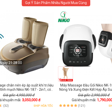
Gợi Ý Sản Phẩm Nhiều Người Mua Cùng
Ngày 21:27:58
e chân nén ép áp suất khí trị liệu
Máy Massage Đầu Gối Nikio NK-1
 tĩnh mạch Nikio NK-187 - 2in1, có
Nóng Và Xung Điện Kết Hợp Áp Su
remote - Màu vàng
Giá gốc: 4,950,000 đ
Giá gốc: 2,990,000 đ
iá khuyến mãi:
3,050,000 đ
Giá khuyến mãi:
1,790,000
(32)
(121)
SHIP HỎA TỐC
SH