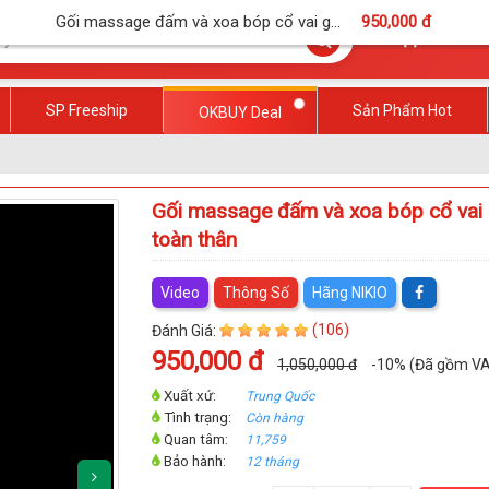
Gối massage đấm và xoa bóp cổ vai g...
950,000 đ
Giỏ Hà
SP Freeship
Sản Phẩm Hot
OKBUY Deal
Gối massage đấm và xoa bóp cổ vai
toàn thân
Video
Thông Số
Hãng NIKIO
(106)
Đánh Giá:
950,000 đ
1,050,000 đ
-10%
(Đã gồm V
Xuất xứ:
Trung Quốc
Tình trạng:
Còn hàng
Quan tâm:
11,759
Bảo hành:
12 tháng