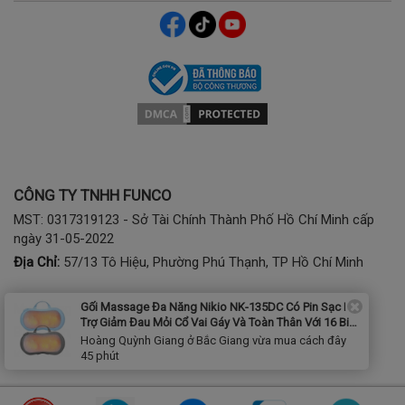
CÔNG TY TNHH FUNCO
MST: 0317319123 - Sở Tài Chính Thành Phố Hồ Chí Minh cấp
ngày 31-05-2022
Địa Chỉ:
57/13 Tô Hiệu, Phường Phú Thạnh, TP Hồ Chí Minh
Gối Massage Đa Năng Nikio NK-135DC Có Pin Sạc Hỗ
Mua hàng:
1900 2807 - (028) 7777 2807 (phím 1)
Trợ Giảm Đau Mỏi Cổ Vai Gáy Và Toàn Thân Với 16 Bi
Bảo hành, kỹ thuật:
(028) 3974 2186; Tel/Zalo: 0941797286
Xoay Day Ấn
Hoàng Quỳnh Giang ở Bắc Giang vừa mua cách đây
Khách Hàng Dự Án:
0368788855
45 phút