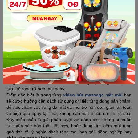
Bút massage mắt môi - Giải pháp giảm
quầng thâm, mờ nếp nhăn, dưỡng môi
mềm mịn và giúp tinh chất thẩm thấu sâu,
mang tới làn da tươi trẻ rạng ngời
Video review bút massage mắt môi tại OKBUY sẽ đưa bạn
khám phá trọn vẹn những dòng sản phẩm đang được quan tâm
nhiều nhất, từ
Nikio NK-115
nhỏ gọn tiện lợi cho đến búa nóng
lạnh 2 đầu
Nikio NK-127
đa năng. Không chỉ đơn thuần giới
thiệu sản phẩm, video còn bật mí cho bạn những lợi ích tuyệt
vời mà bút massage mang lại: giúp giảm quầng thâm và bọng
mắt, hỗ trợ làm mờ nếp nhăn, dưỡng môi mềm mượt, đồng thời
tăng khả năng thẩm thấu tinh chất dưỡng da, mang đến làn da
tươi trẻ rạng rỡ hơn mỗi ngày.
Điểm đặc biệt là trong từng
video bút massage mắt môi
bạn
sẽ được hướng dẫn cách sử dụng chi tiết từng dòng sản phẩm,
để việc chăm sóc vùng da mắt và môi trở nên đơn giản, an toàn
và hiệu quả ngay tại nhà, không cần mất nhiều chi phí đi spa.
Đây chắc chắn là giải pháp tuyệt vời dành cho những ai muốn
tự chăm sóc bản thân tốt hơn, hoặc đang tìm kiếm một món
quà tinh tế, ý nghĩa dành tặng mẹ, bạn gái, đồng nghiệp hay
nhân viên trong công ty.