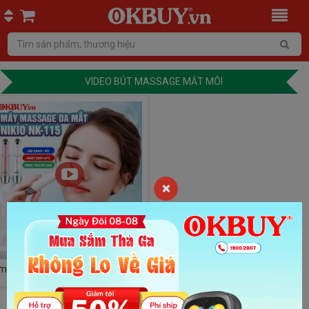
VIDEO BÚT MASSAGE MẮT MÔI
×
Video giới thiệu bút massage
mắt, môi nhiệt nóng Nikio NK-115