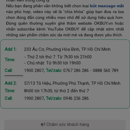
Nếu bạn đang phân vân không biết chọn loại
bút massage mắt
nào phù hợp, video này sẽ là “chìa khóa” giúp bạn đưa ra lựa
chọn đúng đắn cùng nhiều mẹo nhỏ để sử dụng hiệu quả hơn.
Đừng quên thường xuyên ghé thăm website OKBUY.vn hoặc
nhấn subscribe kênh YouTube OKBUY để cập nhật sớm nhất
những sản phẩm chăm sóc da mới mẻ và đang được yêu thích.
Add 1:
233 Âu Cơ, Phường Hòa Bình, TP Hồ Chí Minh
- Thứ 2 tới thứ 7: Từ 7h30 tới 21h00
Time:
- Chủ nhật: Từ 9h30 tới 19h00
Call:
1900 2807
, Tel/zalo:
0767 286 286
-
0888 560 789
Add 2:
57/13 Tô Hiệu, Phường Phú Thạnh, TP Hồ Chí Minh
Time:
8h00 tới 17h30, từ thứ 2 đến thứ 7
Call:
1900 2807
, Tel/zalo:
0946 256 286
Chăm sóc khách hàng