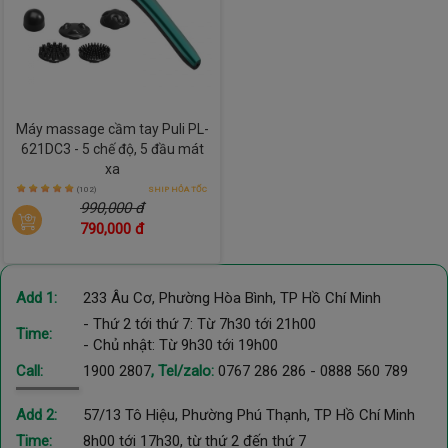
Máy massage cầm tay Puli PL-
621DC3 - 5 chế độ, 5 đầu mát
xa
(102)
SHIP HỎA TỐC
990,000 đ
790,000 đ
Add 1:
233 Âu Cơ, Phường Hòa Bình, TP Hồ Chí Minh
- Thứ 2 tới thứ 7: Từ 7h30 tới 21h00
Time:
- Chủ nhật: Từ 9h30 tới 19h00
Call:
1900 2807
, Tel/zalo:
0767 286 286
-
0888 560 789
Add 2:
57/13 Tô Hiệu, Phường Phú Thạnh, TP Hồ Chí Minh
Time:
8h00 tới 17h30, từ thứ 2 đến thứ 7