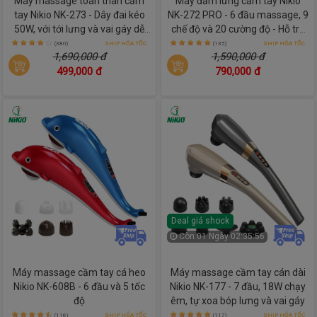
Máy massage toàn thân cầm
Máy đấm lưng cầm tay Nikio
tay Nikio NK-273 - Dây đai kéo
NK-272 PRO - 6 đầu massage, 9
50W, với tới lưng và vai gáy dễ
chế độ và 20 cường độ - Hỗ trợ
dàng
giảm đau nhức mỏi nhanh
(380)
SHIP HỎA TỐC
(135)
SHIP HỎA TỐC
1,690,000 đ
1,590,000 đ
chóng
499,000 đ
790,000 đ
Deal giá shock
Còn
01 Ngày 02:35:54
Máy massage cầm tay cá heo
Máy massage cầm tay cán dài
Nikio NK-608B - 6 đầu và 5 tốc
Nikio NK-177 - 7 đầu, 18W chạy
độ
êm, tự xoa bóp lưng và vai gáy
(116)
SHIP HỎA TỐC
(117)
SHIP HỎA TỐC