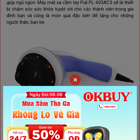
giúp ngủ ngon.
Máy mát xa cầm tay
Puli PL-603AC3 sẽ là thiết
bị chăm sóc sức khỏe tuyệt vời cho các thành viên trong gia
đình bạn và cũng là món quà đặc biêt để tặng cho những
người thân, bạn bè.
×