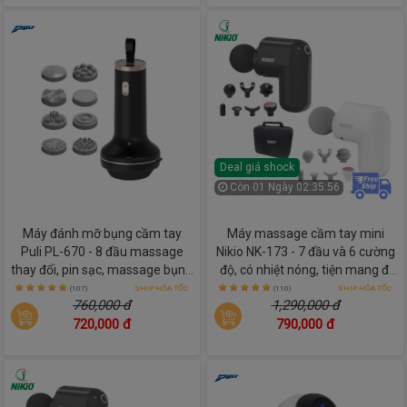
Deal giá shock
Còn
01 Ngày 02:35:54
Máy đánh mỡ bụng cầm tay
Máy massage cầm tay mini
Puli PL-670 - 8 đầu massage
Nikio NK-173 - 7 đầu và 6 cường
thay đổi, pin sạc, massage bụng
độ, có nhiệt nóng, tiện mang đi
và toàn thân tại nhà
làm
(107)
SHIP HỎA TỐC
(110)
SHIP HỎA TỐC
760,000 đ
1,290,000 đ
720,000 đ
790,000 đ