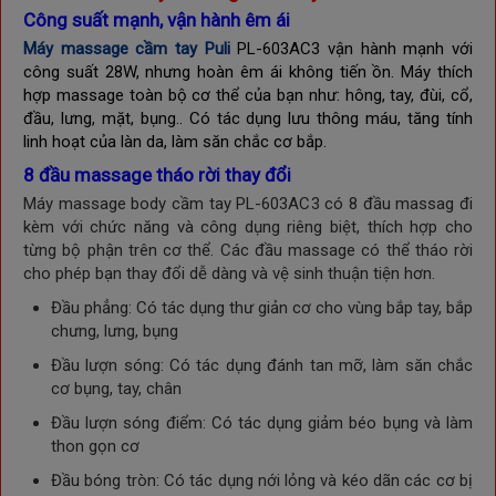
Công suất mạnh, vận hành êm ái
Máy massage cầm tay Puli
PL-603AC3 vận hành mạnh với
công suất 28W, nhưng hoàn êm ái không tiến ồn.
Máy thích
hợp massage toàn bộ cơ thể của bạn như: hông, tay, đùi, cổ,
đầu, lưng, mặt, bụng.. Có tác dụng lưu thông máu, tăng tính
linh hoạt của làn da, làm săn chắc cơ bắp.
8 đầu massage tháo rời thay đổi
Máy massage body cầm tay PL-603AC3 có 8 đầu massag đi
kèm với chức năng và công dụng riêng biệt, thích hợp cho
từng bộ phận trên cơ thể. Các đầu massage có thể tháo rời
cho phép bạn thay đổi dễ dàng và vệ sinh thuận tiện hơn.
Đầu phẳng: Có tác dụng thư giản cơ cho vùng bắp tay, bắp
chưng, lưng, bụng
Đầu lượn sóng: Có tác dụng đánh tan mỡ, làm săn chắc
cơ bụng, tay, chân
Đầu lượn sóng điểm: Có tác dụng giảm béo bụng và làm
thon gọn cơ
Đầu bóng tròn: Có tác dụng nới lỏng và kéo dãn các cơ bị