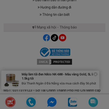
Hướng dẫn đường đi
Thông tin cần biết
Mạng xã hội - Thông báo
Máy làm tỏi đen Nikio NK-688 - Màu vàng Gold, 5L làm
1.5kg tỏi
CÔNG TY TNHH FUNCO
Bùi Thanh Ngân ở Đà Nẵng vừa mua cách đây 56 phút
MST: 0317319123 - Sở Tài Chính Thành Phố Hồ Chí Minh cấp
ngày 31-05-2022
Địa Chỉ:
57/13 Tô Hiệu, Phường Phú Thạnh, TP Hồ Chí Minh