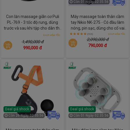
Còn
01 Ngày 02:35:54
Con lăn massage giãn cơ Puli
Máy massage toàn thân cầm
PL-769 - 3 tốc độ rung, dùng
tay Nikio NK-275 - Có đầu làm
trước và sau khi tập cho dân thể
nóng, pin sạc, dùng cho cổ vai
thao
gáy và lưng
(705)
SHIP HỎA TỐC
SHIP HỎA TỐC
2,090,000 đ
1,490,000 đ
790,000 đ
990,000 đ
Deal giá shock
Deal giá shock
Còn
26 Ngày 02:35:54
Còn
01 Ngày 02:35:54