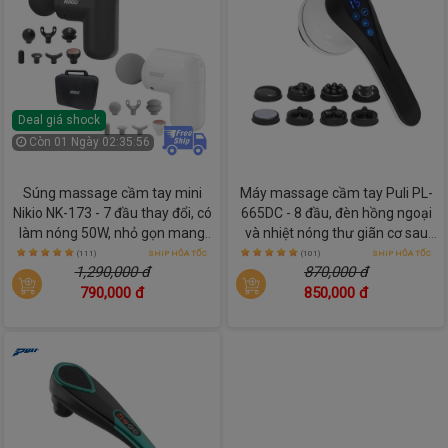
Deal giá shock
Còn
01 Ngày 02:35:54
Súng massage cầm tay mini
Máy massage cầm tay Puli PL-
Nikio NK-173 - 7 đầu thay đổi, có
665DC - 8 đầu, đèn hồng ngoại
làm nóng 50W, nhỏ gọn mang
và nhiệt nóng thư giãn cơ sau
theo mọi lúc
ngày dài
(111)
SHIP HỎA TỐC
(101)
SHIP HỎA TỐC
1,290,000 đ
870,000 đ
790,000 đ
850,000 đ