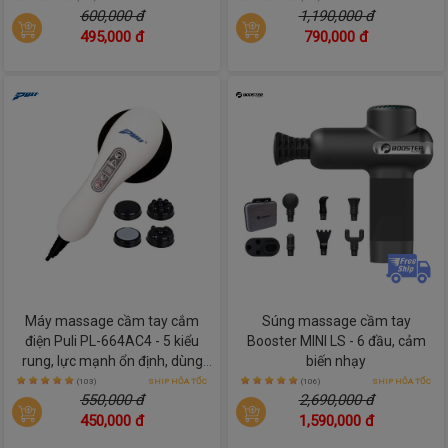
600,000 đ
1,190,000 đ
495,000 đ
790,000 đ
Máy massage cầm tay cắm
Súng massage cầm tay
điện Puli PL-664AC4 - 5 kiểu
Booster MINI LS - 6 đầu, cảm
rung, lực mạnh ổn định, dùng
biến nhạy
lâu không lo hết pin
(103)
SHIP HỎA TỐC
(106)
SHIP HỎA TỐC
550,000 đ
2,690,000 đ
450,000 đ
1,590,000 đ