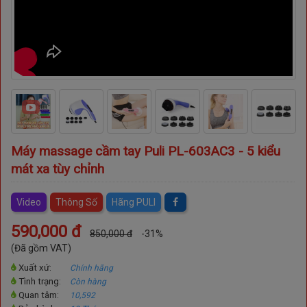
nh
Máy massage cầm tay Puli PL-603AC3 - 5 kiểu
mát xa tùy chỉnh
Video
Thông Số
Hãng PULI
590,000 đ
850,000 đ
-31%
(Đã gồm VAT)
Xuất xứ:
Chính hãng
Tình trạng:
Còn hàng
Quan tâm:
10,592