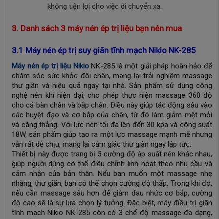
không tiện lợi cho việc di chuyển xa.
3. Danh sách 3 máy nén ép trị liệu bạn nên mua
3.1 Máy nén ép trị suy giãn tĩnh mạch Nikio NK-285
Máy nén ép trị liệu Nikio
NK-285 là một giải pháp hoàn hảo để
chăm sóc sức khỏe đôi chân, mang lại trải nghiệm massage
thư giãn và hiệu quả ngay tại nhà. Sản phẩm sử dụng công
nghệ nén khí hiện đại, cho phép thực hiện massage 360 độ
cho cả bàn chân và bắp chân. Điều này giúp tác động sâu vào
các huyệt đạo và cơ bắp của chân, từ đó làm giảm mệt mỏi
và căng thẳng. Với lực nén tối đa lên đến 30 kpa và công suất
18W, sản phẩm giúp tạo ra một lực massage mạnh mẽ nhưng
vẫn rất dễ chịu, mang lại cảm giác thư giãn ngay lập tức.
Thiết bị này được trang bị 3 cường độ áp suất nén khác nhau,
giúp người dùng có thể điều chỉnh linh hoạt theo nhu cầu và
cảm nhận của bản thân. Nếu bạn muốn một massage nhẹ
nhàng, thư giãn, bạn có thể chọn cường độ thấp. Trong khi đó,
nếu cần massage sâu hơn để giảm đau nhức cơ bắp, cường
độ cao sẽ là sự lựa chọn lý tưởng. Đặc biệt, máy điều trị giãn
tĩnh mạch Nikio NK-285 còn có 3 chế độ massage đa dạng,