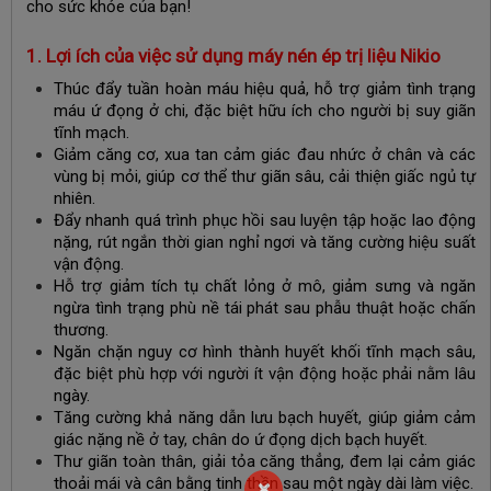
cho sức khỏe của bạn!
1. Lợi ích của việc sử dụng máy nén ép trị liệu Nikio
Thúc đẩy tuần hoàn máu hiệu quả, hỗ trợ giảm tình trạng
máu ứ đọng ở chi, đặc biệt hữu ích cho người bị suy giãn
tĩnh mạch.
Giảm căng cơ, xua tan cảm giác đau nhức ở chân và các
vùng bị mỏi, giúp cơ thể thư giãn sâu, cải thiện giấc ngủ tự
nhiên.
Đẩy nhanh quá trình phục hồi sau luyện tập hoặc lao động
nặng, rút ngắn thời gian nghỉ ngơi và tăng cường hiệu suất
vận động.
Hỗ trợ giảm tích tụ chất lỏng ở mô, giảm sưng và ngăn
ngừa tình trạng phù nề tái phát sau phẫu thuật hoặc chấn
thương.
Ngăn chặn nguy cơ hình thành huyết khối tĩnh mạch sâu,
đặc biệt phù hợp với người ít vận động hoặc phải nằm lâu
ngày.
Tăng cường khả năng dẫn lưu bạch huyết, giúp giảm cảm
giác nặng nề ở tay, chân do ứ đọng dịch bạch huyết.
Thư giãn toàn thân, giải tỏa căng thẳng, đem lại cảm giác
thoải mái và cân bằng tinh thần sau một ngày dài làm việc.
×