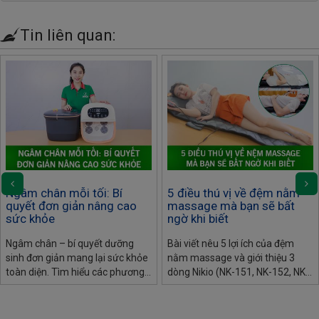
Tin liên quan:
Ngâm chân mỗi tối: Bí
5 điều thú vị về đệm nằm
quyết đơn giản nâng cao
massage mà bạn sẽ bất
sức khỏe
ngờ khi biết
Ngâm chân – bí quyết dưỡng
Bài viết nêu 5 lợi ích của đệm
sinh đơn giản mang lại sức khỏe
nằm massage và giới thiệu 3
toàn diện. Tìm hiểu các phương
dòng Nikio (NK-151, NK-152, NK-
pháp ngâm chân tại nhà và lựa
153) giúp thư giãn, giảm đau
chọn bồn ngâm chân tiện lợi giúp
nhức và chăm sóc sức khỏe hiệu
tối ưu hiệu quả, phù hợp cho
quả.