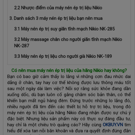
2.2 Nhược điểm của máy nén ép trị liệu Nikio
3. Danh sách 3 máy nén ép trị liệu bạn nên mua
3.1 Máy nén ép trị suy giãn tĩnh mạch Nikio NK-285
3.2 Máy massage chân cho người giãn tĩnh mạch Nikio
NK-287
3.3 Máy nén ép trị liệu cho người già Nikio NK-189
Có nên mua máy nén ép trị liệu của hãng Nikio hay không?
Bạn có bao giờ cảm thấy lo lắng vì những cơn đau nhức dai
dẳng ở chân, tay hay cơ thể không được lưu thông máu tốt
sau một ngày dài làm việc? Nỗi sợ rằng sức khỏe đang dần
xuống dốc, dù bạn luôn cố gắng chăm sóc bản thân, có thể
khiến bạn mất ngủ hàng đêm. Đứng trước những lo lắng đó,
nhiều người đã tìm đến các thiết bị hỗ trợ trị liệu, trong đó
máy nén ép trị liệu của hãng Nikio đang nhận được sự chú ý
đặc biệt. Nhưng liệu sản phẩm này có thực sự đáng đầu tư,
hay chỉ là một chiêu trò quảng cáo? Hãy cùng
OKBUY.VN
tìm
hiểu để xóa tan nỗi băn khoăn và đưa ra quyết định đúng đắn