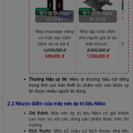
01:33:41
DEAL
L
DEAL
DEAL
Còn
26 Ngày
Còn
02 Ngày
C
01:33:42
01:33:41
0
massage nâng
Máy tập chân điện
Máy massage bàn
Máy m
mặt, tạo cằm
cho người già, bị tai
chân và bắp chân
gối, k
 và cà sủi d...
biến Boost...
Nikio NK-187 - Mà...
Nikio
,090,000 đ
3,800,000 đ
4,950,000 đ
69
699,000 đ
1,950,000 đ
3,050,000 đ
45
Thương hiệu uy tín
: Nikio là thương hiệu nổi tiếng
trong lĩnh vực bán thiết bị chăm sóc sức khỏe uy
tín được nhiều người tin dùng.
2.2 Nhược điểm của máy nén ép trị liệu Nikio
Giá thành
: Máy nén ép trị liệu Nikio có giá thành
cao hơn so với các dòng sản phẩm khác trên thị
trường.
Kích thước
: Một số mẫu có kích thước khá lớn,