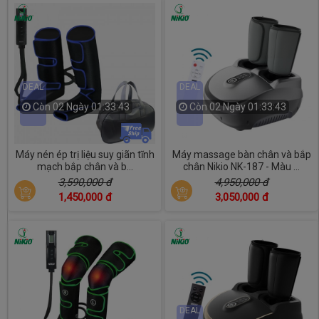
DEAL
DEAL
Còn
02 Ngày 01:33:41
Còn
02 Ngày 01:33:41
Máy nén ép trị liệu suy giãn tĩnh
Máy massage bàn chân và bắp
mạch bắp chân và b...
chân Nikio NK-187 - Màu ...
3,590,000 đ
4,950,000 đ
1,450,000 đ
3,050,000 đ
DEAL