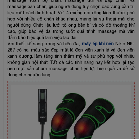
massage toàn bộ chân, massage đùi và bắp chân, và
massage bàn chân, giúp người dùng tùy chọn các vùng cần trị
liệu một cách linh hoạt. Với 4 miếng nới rộng kích thước, phù
hợp với nhiều cỡ chân khác nhau, mang lại sự thoải mái cho
người dùng. Chất liệu lưới tổ ong bền bỉ và có độ thoáng khí
cao, giúp bảo vệ da trong suốt quá trình massage mà vẫn
đảm bảo hiệu quả làm việc lâu dài.
Với thiết kế sang trọng và hiện đại,
máy ép khí nén
Nikio NK-
287 có hai màu sắc đẹp mắt là đen viền xanh lá và đen viền
xanh dương, làm tăng tính thẩm mỹ và sự phù hợp với nhiều
không gian nội thất. Tất cả các tính năng này kết hợp lại tạo
nên một sản phẩm massage chân tiện lợi, hiệu quả và dễ sử
dụng cho người dùng.