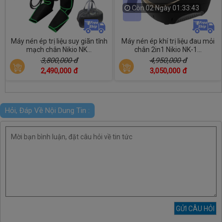
Còn
02 Ngày 01:33:41
Máy nén ép trị liệu suy giãn tĩnh
Máy nén ép khí trị liệu đau mỏi
mạch chân Nikio NK...
chân 2in1 Nikio NK-1...
3,800,000 đ
4,950,000 đ
2,490,000 đ
3,050,000 đ
Hỏi, Đáp Về Nội Dung Tin :