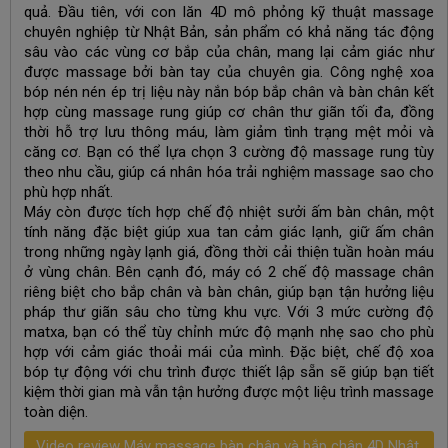
quả. Đầu tiên, với con lăn 4D mô phỏng kỹ thuật massage
chuyên nghiệp từ Nhật Bản, sản phẩm có khả năng tác động
sâu vào các vùng cơ bắp của chân, mang lại cảm giác như
được massage bởi bàn tay của chuyên gia. Công nghệ xoa
bóp nén nén ép trị liệu này nắn bóp bắp chân và bàn chân kết
hợp cùng massage rung giúp cơ chân thư giãn tối đa, đồng
thời hỗ trợ lưu thông máu, làm giảm tình trạng mệt mỏi và
căng cơ. Bạn có thể lựa chọn 3 cường độ massage rung tùy
theo nhu cầu, giúp cá nhân hóa trải nghiệm massage sao cho
phù hợp nhất.
Máy còn được tích hợp chế độ nhiệt sưởi ấm bàn chân, một
tính năng đặc biệt giúp xua tan cảm giác lạnh, giữ ấm chân
trong những ngày lạnh giá, đồng thời cải thiện tuần hoàn máu
ở vùng chân. Bên cạnh đó, máy có 2 chế độ massage chân
riêng biệt cho bắp chân và bàn chân, giúp bạn tận hưởng liệu
pháp thư giãn sâu cho từng khu vực. Với 3 mức cường độ
matxa, bạn có thể tùy chỉnh mức độ mạnh nhẹ sao cho phù
hợp với cảm giác thoải mái của mình. Đặc biệt, chế độ xoa
bóp tự động với chu trình được thiết lập sẵn sẽ giúp bạn tiết
kiệm thời gian mà vẫn tận hưởng được một liệu trình massage
toàn diện.
Video review Máy massage bàn chân và bắp chân 4D Nhật