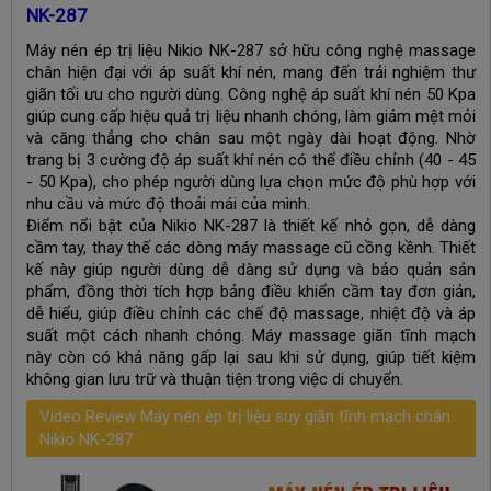
NK-287
Máy nén ép trị liệu Nikio NK-287 sở hữu công nghệ massage
chân hiện đại với áp suất khí nén, mang đến trải nghiệm thư
giãn tối ưu cho người dùng. Công nghệ áp suất khí nén 50 Kpa
giúp cung cấp hiệu quả trị liệu nhanh chóng, làm giảm mệt mỏi
và căng thẳng cho chân sau một ngày dài hoạt động. Nhờ
trang bị 3 cường độ áp suất khí nén có thể điều chỉnh (40 - 45
- 50 Kpa), cho phép người dùng lựa chọn mức độ phù hợp với
nhu cầu và mức độ thoải mái của mình.
Điểm nổi bật của Nikio NK-287 là thiết kế nhỏ gọn, dễ dàng
cầm tay, thay thế các dòng máy massage cũ cồng kềnh. Thiết
kế này giúp người dùng dễ dàng sử dụng và bảo quản sản
phẩm, đồng thời tích hợp bảng điều khiển cầm tay đơn giản,
dễ hiểu, giúp điều chỉnh các chế độ massage, nhiệt độ và áp
suất một cách nhanh chóng. Máy massage giãn tĩnh mạch
này còn có khả năng gấp lại sau khi sử dụng, giúp tiết kiệm
không gian lưu trữ và thuận tiện trong việc di chuyển.
Video Review Máy nén ép trị liệu suy giãn tĩnh mạch chân
Nikio NK-287