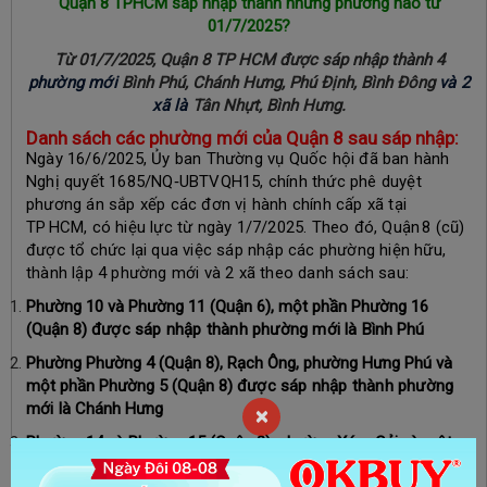
Quận 8 TPHCM sáp nhập thành những phường nào từ
01/7/2025?
Từ 01/7/2025, Quận 8 TP HCM được sáp nhập thành 4
phường mới
Bình Phú, Chánh Hưng, Phú Định, Bình Đông
và 2
xã là
Tân Nhựt, Bình Hưng.
Danh sách các phường mới của Quận 8 sau sáp nhập:
Ngày 16/6/2025, Ủy ban Thường vụ Quốc hội đã ban hành
Nghị quyết 1685/NQ‑UBTVQH15, chính thức phê duyệt
phương án sắp xếp các đơn vị hành chính cấp xã tại
TP HCM, có hiệu lực từ ngày 1/7/2025. Theo đó, Quận 8 (cũ)
được tổ chức lại qua việc sáp nhập các phường hiện hữu,
thành lập 4 phường mới và 2 xã theo danh sách sau:
Phường 10 và Phường 11 (Quận 6), một phần Phường 16
(Quận 8)
được sáp nhập thành phường mới là
Bình Phú
Phường Phường 4 (Quận 8), Rạch Ông, phường Hưng Phú và
một phần Phường 5 (Quận 8)
được sáp nhập thành phường
mới là
Chánh Hưng
×
Phường 14 và Phường 15 (Quận 8), phường Xóm Củi và một
phần Phường 16 (Quận 8)
được sáp nhập thành phường mới