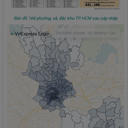
Bản đồ
168 phường, xã, đặc khu TP HCM sau sáp nhập