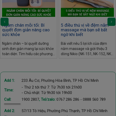
Ngâm chân mỗi tối: Bí
5 điều thú vị về đệm nằm
quyết đơn giản nâng cao
massage mà bạn sẽ bất
sức khỏe
ngờ khi biết
Ngâm chân – bí quyết dưỡng
Bài viết nêu 5 lợi ích của đệm
sinh đơn giản mang lại sức khỏe
nằm massage và giới thiệu 3
toàn diện. Tìm hiểu các phương
dòng Nikio (NK-151, NK-152, NK-
pháp ngâm chân tại nhà và lựa
153) giúp thư giãn, giảm đau
chọn bồn ngâm chân tiện lợi giúp
nhức và chăm sóc sức khỏe hiệu
tối ưu hiệu quả, phù hợp cho
quả.
người bận rộn.
Add 1:
233 Âu Cơ, Phường Hòa Bình, TP Hồ Chí Minh
- Thứ 2 tới thứ 7: Từ 7h30 tới 21h00
Time:
- Chủ nhật: Từ 9h30 tới 19h00
Call:
1900 2807
, Tel/zalo:
0767 286 286
-
0888 560 789
Add 2:
57/13 Tô Hiệu, Phường Phú Thạnh, TP Hồ Chí Minh