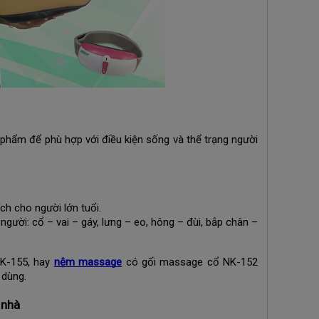
phẩm để phù hợp với điều kiện sống và thể trạng người
ích cho người lớn tuổi.
gười: cổ – vai – gáy, lưng – eo, hông – đùi, bắp chân –
NK-155, hay
nệm massage
có gối massage cổ NK-152
 dùng.
 nhà