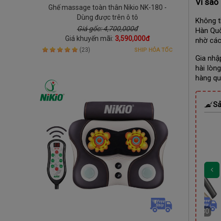
Vì sao 
Ghế massage toàn thân Nikio NK-180 -
Dùng được trên ô tô
Không t
Giá gốc: 4,700,000đ
Hàn Quố
Giá khuyến mãi:
3,590,000đ
nhờ các 
(23)
SHIP HỎA TỐC
Gia nhậ
hài lòn
hàng qu
Sả
DEAL
Còn
01 Ngày 20:41:27
DEAL
1:28
Còn
00 Ngày 20:41:28