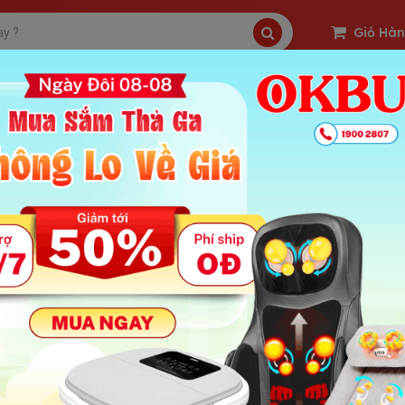
Giỏ Hà
SP Freeship
Sản Phẩm Hot
OKBUY Deal
mua máy massage toàn thân hãng nào tốt - NIKIO thương
 Cao
 : 605 | Ngày Đăng Tin: 12-08-2025
ung Chính Bài
ết bị xa xỉ đến vật dụng không thể thiếu trong mỗi gia đình
 NIKIO trở thành lựa chọn nổi bật trên thị trường?
kế tối ưu cho thể hình và nhu cầu sử dụng của người Việt
ng công nghệ mới – Tái định nghĩa trải nghiệm massage tại nhà