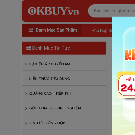
Danh Mục Sản Phẩm
Phù Hợp Đối Tượng
Nên 
Danh Mục Tin Tức
Lượng
Lượt xem
SỰ KIỆN & KHUYẾN MÃI
KIẾN THỨC TIÊU DÙNG
Nội D
QUẢNG CÁO - TIẾP THỊ
Từ thi
Vì sao
GÓC CHIA SẺ - KINH NGHIỆM
Thiết 
TIN TỨC TỔNG HỢP
Ứng dụ