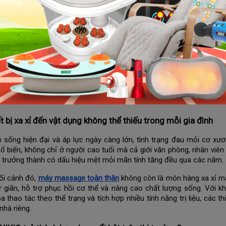
 hợp lý, phù hợp ngân sách gia đình Việt
sách hậu mãi – Chìa khóa giữ chân khách hàng
đến tương lai: Thiết bị sức khỏe cho mọi nhà
ên mua máy massage toàn thân hãng nào tốt - NIKIO thương hiệu t
ối cảnh sức khỏe trở thành ưu tiên hàng đầu của nhiều gia đình Việ
n trở thành vật dụng thiết yếu. Giữa thị trường với hàng trăm thươn
ng nghệ hiện đại, đã nổi lên như một lựa chọn uy tín nhờ sự cân bằng
t bị xa xỉ đến vật dụng không thể thiếu trong mỗi gia đình
p sống hiện đại và áp lực ngày càng lớn, tình trạng đau mỏi cơ x
ổ biến, không chỉ ở người cao tuổi mà cả giới văn phòng, nhân viên 
i trưởng thành có dấu hiệu mệt mỏi mãn tính tăng đều qua các năm.
ối cảnh đó,
máy massage toàn thân
không còn là món hàng xa xỉ mà 
ư giãn, hỗ trợ phục hồi cơ thể và nâng cao chất lượng sống. Với
a thao tác theo thể trạng và tích hợp nhiều tính năng trị liệu, các 
nhà riêng.