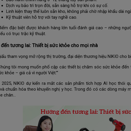
Dịch vụ bảo trì trọn đời, sẵn sàng hỗ trợ khi có sự cố.
Linh kiện thay thế luôn sẵn kho, không phải chờ nhập khẩu dài ngà
Kỹ thuật viên hỗ trợ với tay nghề cao.
điểm đặc biệt được khách hàng lớn tuổi đánh giá cao – những ngư
ếu có trục trặc kỹ thuật.
đến tương lai: Thiết bị sức khỏe cho mọi nhà
iấu tham vọng mở rộng thị trường, đại diện thương hiệu NIKIO cho bi
Chúng tôi mong muốn phổ cập các thiết bị chăm sóc sức khỏe đến t
ức khỏe – giá cả vì người Việt.’”
2025, NIKIO dự kiến ra mắt các sản phẩm tích hợp AI học thói q
và chuẩn hóa theo khuyến nghị y học. Trong đó có các dòng máy 
e chân…