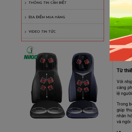
Giá cả
THÔNG TIN CẦN BIẾT
Chính 
ĐỊA ĐIỂM MUA HÀNG
Hướng 
VIDEO TIN TỨC
N
Trong b
thân dầ
dòng cô
Từ thiế
Với nhị
càng ph
lệ ngườ
Trong b
giúp th
nhân hó
và ngôi 