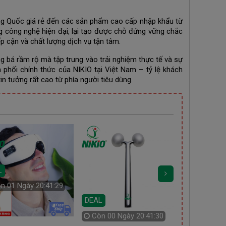
ng Quốc giá rẻ đến các sản phẩm cao cấp nhập khẩu từ
g công nghệ hiện đại, lại tạo được chỗ đứng vững chắc
iếp cận và chất lượng dịch vụ tận tâm.
g bá rầm rộ mà tập trung vào trải nghiệm thực tế và sự
phối chính thức của NIKIO tại Việt Nam – tỷ lệ khách
n tưởng rất cao từ phía người tiêu dùng.
L
òn
01 Ngày 20:41:27
DEAL
DEAL
Còn
00 Ngày 20:41:28
Còn
00 Ng