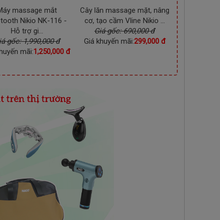
Máy massage mắt
Cây lăn massage mặt, nâng
Máy massa
etooth Nikio NK-116 -
cơ, tạo cầm Vline Nikio ...
cầm tay Nik
Hỗ trợ gi...
Giá gốc: 690,000 đ
đ
iá gốc: 1,990,000 đ
Giá khuyến mãi:
299,000 đ
Giá gốc: 
huyến mãi:
1,250,000 đ
Giá khuyến 