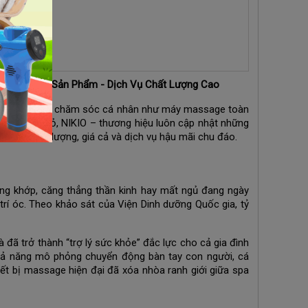
ín nhiệm và Sản Phẩm - Dịch Vụ Chất Lượng Cao
t, các thiết bị chăm sóc cá nhân như máy massage toàn
g hiệu lớn nhỏ, NIKIO – thương hiệu luôn cập nhật những
 giữa chất lượng, giá cả và dịch vụ hậu mãi chu đáo.
ương khớp, căng thẳng thần kinh hay mất ngủ đang ngày
trí óc. Theo khảo sát của Viện Dinh dưỡng Quốc gia, tỷ
đã trở thành “trợ lý sức khỏe” đắc lực cho cả gia đình
 khả năng mô phỏng chuyển động bàn tay con người, cá
thiết bị massage hiện đại đã xóa nhòa ranh giới giữa spa