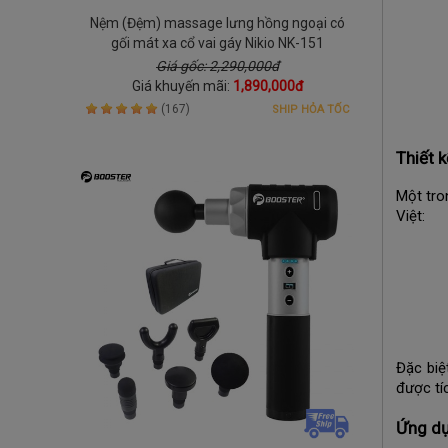
Nệm (Đệm) massage lưng hồng ngoại có
gối mát xa cổ vai gáy Nikio NK-151
Giá gốc: 2,290,000đ
Giá khuyến mãi:
1,890,000đ
(167)
SHIP HỎA TỐC
Thiết 
Một tro
Việt:
Đặc biệ
được tí
Ứng dụ