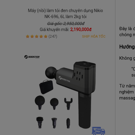
Máy (nồi) làm tỏi đen chuyên dụng Nikio
NK-696, 6L làm 2kg tỏi
Giá gốc: 2,950,000đ
Đây là 
Giá khuyến mãi:
2,190,000đ
chóng n
(247)
SHIP HỎA TỐC
Hướng 
Không g
“
s
Từ năm 
nghiệm 
massag