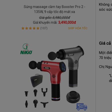
Không d
Súng massage cầm tay Booster Pro 2 -
sóc sức
135W, 9 cấp tốc độ mát xa
Giá gốc: 5,980,000đ
Giá khuyến mãi:
3,490,000đ
(107)
SHIP HỎA TỐC
Giá cả 
Một đi
70 triệu
Chị Ngu
“
d