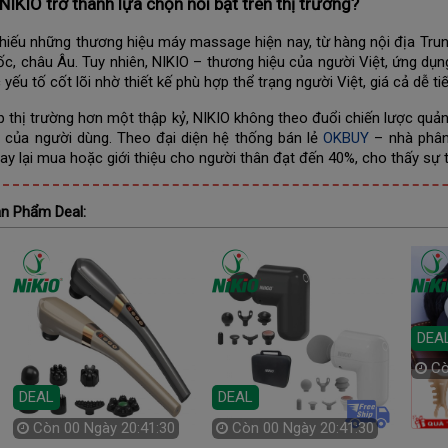
NIKIO trở thành lựa chọn nổi bật trên thị trường?
hiếu những thương hiệu máy massage hiện nay, từ hàng nội địa Tru
c, châu Âu. Tuy nhiên, NIKIO – thương hiệu của người Việt, ứng dụn
yếu tố cốt lõi nhờ thiết kế phù hợp thể trạng người Việt, giá cả dễ t
p thị trường hơn một thập kỷ, NIKIO không theo đuổi chiến lược quản
g của người dùng. Theo đại diện hệ thống bán lẻ
OKBUY
– nhà phân 
ay lại mua hoặc giới thiệu cho người thân đạt đến 40%, cho thấy sự ti
n Phẩm Deal:
DEA
C
DEAL
DEAL
Còn
00 Ngày 20:41:28
Còn
00 Ngày 20:41:28