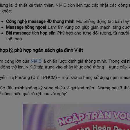
ừng lại ở thiết kế thân thiện, NIKIO còn liên tục cập nhật các cô
 khỏe:
Công nghệ massage 4D thông minh
: Mô phỏng động tác bàn tay n
Massage hồng ngoại
: Làm ấm vùng cơ, giúp giãn mạch, tăng cườ
Bài massage tích hợp sẵn
: Phù hợp cho từng đối tượng, từ người
thể thao.
hợp lý, phù hợp ngân sách gia đình Việt
ểm cộng lớn của
NIKIO
là chiến lược định giá thông minh. Trong khi
 đồng trở lên, NIKIO tập trung vào phân khúc phổ thông – trung cấp, v
yễn Thị Phương (Q.7, TP.HCM) – một khách hàng sử dụng nệm massa
Lúc đầu mình không kỳ vọng nhiều vì giá khá mềm. Nhưng sau 3 th
ễ dùng, hiệu quả rõ rệt sau vài ngày.”