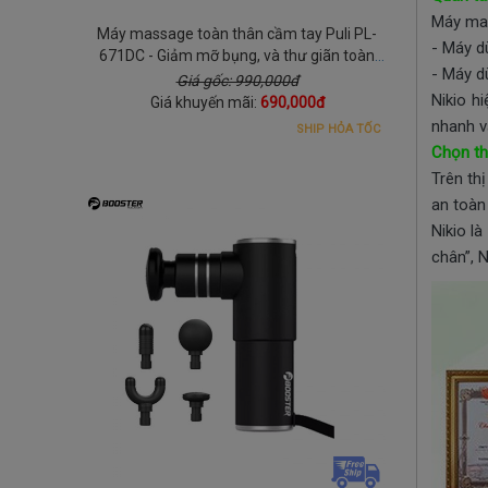
Máy mas
Máy massage toàn thân cầm tay Puli PL-
- Máy dù
671DC - Giảm mỡ bụng, và thư giãn toàn
- Máy d
thân
Giá gốc: 990,000đ
Nikio h
Giá khuyến mãi:
690,000đ
nhanh v
SHIP HỎA TỐC
Chọn th
Trên th
an toàn
Nikio l
chân”, 