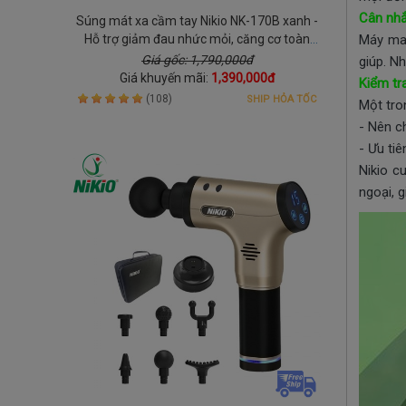
Cân nhắ
Súng mát xa cầm tay Nikio NK-170B xanh -
Hỗ trợ giảm đau nhức mỏi, căng cơ toàn
Máy mas
thân
Giá gốc: 1,790,000đ
giúp. N
Giá khuyến mãi:
1,390,000đ
Kiểm tr
(108)
SHIP HỎA TỐC
Một tro
- Nên c
- Ưu ti
Nikio c
ngoại, 