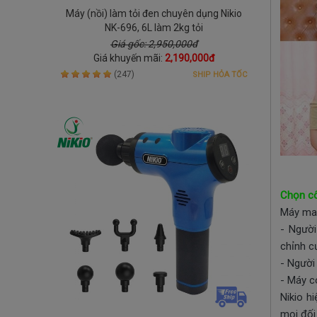
Máy (nồi) làm tỏi đen chuyên dụng Nikio
NK-696, 6L làm 2kg tỏi
Giá gốc: 2,950,000đ
Giá khuyến mãi:
2,190,000đ
(247)
SHIP HỎA TỐC
Chọn cô
Máy mas
- Người
chỉnh c
- Người
- Máy c
Nikio h
mọi đối