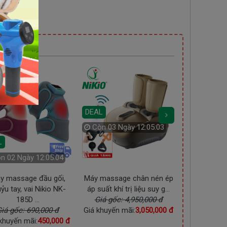
n?
DEAL
Còn
03 Ngày 12:05:01
L
DEAL
òn
02 Ngày 12:05:02
Còn
03 Ng
y massage đầu gối,
Máy massage chân nén ép
Nệm (đệm) m
ỷu tay, vai Nikio NK-
áp suất khí trị liệu suy g...
tô và tại nhà
185D ...
Giá gốc: 4,950,000 đ
Giá gốc: 
iá gốc: 690,000 đ
Giá khuyến mãi:
3,050,000 đ
Giá khuyến m
khuyến mãi:
450,000 đ