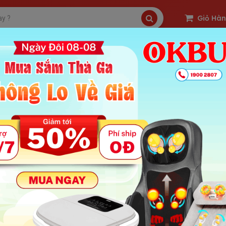
Giỏ Hà
SP Freeship
Sản Phẩm Hot
OKBUY Deal
h nghiệm mua máy massage cẩm tay phù hợp - Nikio thư
 : 561 | Ngày Đăng Tin: 12-08-2025
ung Chính Bài
hiệm mua máy massage cầm tay phù hợp – Nikio thương hiệu máy 
ng hiện đại với áp lực công việc, học tập và sinh hoạt khiến cơ t
thành giải pháp tiện lợi, tiết kiệm và hiệu quả để xoa dịu những cơn đ
sage cầm tay phù hợp qua bài viết dưới đây, và khám phá vì sao Niki
h nhu cầu sử dụng máy massage cầm tay
hi mua máy, việc đầu tiên bạn cần làm là hiểu rõ nhu cầu sử dụng củ