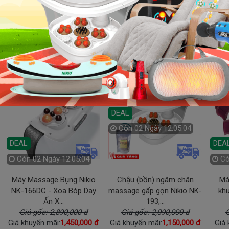
uốn massage khu vực nào? Vai gáy, lưng, eo, chân, tay hay toàn thâ
ần massage nhẹ nhàng thư giãn hay mạnh mẽ để giảm đau cơ sâu?
n Phẩm Deal:
DEAL
Còn
02 Ngày 12:05:02
DEAL
DEA
Còn
02 Ngày 12:05:02
C
Máy Massage Bụng Nikio
Chậu (bồn) ngâm chân
Má
NK-166DC - Xoa Bóp Day
massage gấp gọn Nikio NK-
khu
Ấn X...
193,...
Giá gốc: 2,890,000 đ
Giá gốc: 2,090,000 đ
G
Giá khuyến mãi:
1,450,000 đ
Giá khuyến mãi:
1,150,000 đ
Giá 