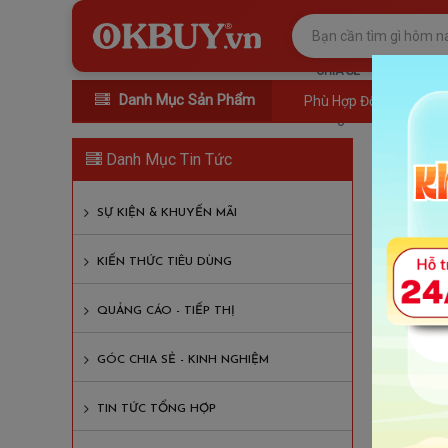
CHIA SẺ
Danh Mục Sản Phẩm
Phù Hợp Đối Tượng
0
Kin
Danh Mục Tin Tức
Lượt xem
SỰ KIỆN & KHUYẾN MÃI
Nội D
KIẾN THỨC TIÊU DÙNG
Kinh ng
QUẢNG CÁO - TIẾP THỊ
Cuộc số
tay trở 
GÓC CHIA SẺ - KINH NGHIỆM
máy mas
TIN TỨC TỔNG HỢP
Xác địn
Trước k