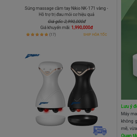
Súng massage cầm tay Nikio NK-171 vàng -
Hỗ trợ trị đau mỏi cơ hiệu quả
Giá gốc: 2,990,000đ
Giá khuyến mãi:
1,990,000đ
(17)
SHIP HỎA TỐC
Lưu ý đ
Máy mas
không g
mẽ, vừa
Quan tâ