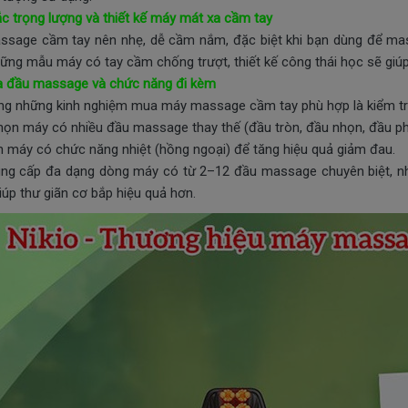
c trọng lượng và thiết kế máy mát xa cầm tay
sage cầm tay nên nhẹ, dễ cầm nắm, đặc biệt khi bạn dùng để mas
hững mẫu máy có tay cầm chống trượt, thiết kế công thái học sẽ giúp
a đầu massage và chức năng đi kèm
ng những kinh nghiệm mua máy massage cầm tay phù hợp là kiểm tr
họn máy có nhiều đầu massage thay thế (đầu tròn, đầu nhọn, đầu phẳ
ên máy có chức năng nhiệt (hồng ngoại) để tăng hiệu quả giảm đau.
ung cấp đa dạng dòng máy có từ 2–12 đầu massage chuyên biệt, nhi
giúp thư giãn cơ bắp hiệu quả hơn.