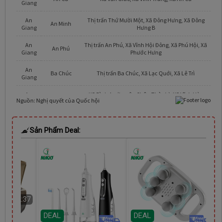
Sản Phẩm Deal:
 03:52:36
DEAL
DEAL