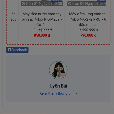
Còn
01 Ngày 03:52:37
Còn
01 Ngày 03:52:37
chân nén
Máy tăm nước cầm tay
Máy đấm lưng cầm tay
rị liệu suy
pin sạc Nikio NK-M209 -
Nikio NK-272 PRO - 6
Có 4 ...
đầu mass...
00 đ
1,190,000 đ
1,590,000 đ
00 đ
850,000 đ
790,000 đ
Facebook
Uyên Bùi
Xem thêm thông tin