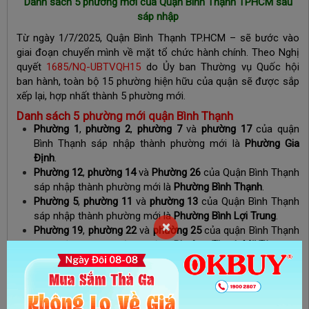
Danh sách 5 phường mới của Quận Bình Thạnh TPHCM sau
sáp nhập
Từ ngày 1/7/2025, Quận Bình Thạnh TP.HCM – sẽ bước vào
giai đoạn chuyển mình về mặt tổ chức hành chính. Theo Nghị
quyết
1685/NQ-UBTVQH15
do Ủy ban Thường vụ Quốc hội
ban hành, toàn bộ 15 phường hiện hữu của quận sẽ được sắp
xếp lại, hợp nhất thành 5 phường mới.
Danh sách 5 phường mới quận Bình Thạnh
Phường 1
,
phường 2
,
phường 7
và
phường 17
của quận
Bình Thạnh sáp nhập thành phường mới là
Phường Gia
Định
.
Phường 12
,
phường 14
và
Phường 26
của Quận Bình Thạnh
sáp nhập thành phường mới là
Phường Bình Thạnh
.
Phường 5
,
phường 11
và
phường 13
của Quận Bình Thạnh
sáp nhập thành phường mới là
Phường Bình Lợi Trung
.
×
Phường 19
,
phường 22
và
phường 25
của quận Bình Thạnh
sáp nhập thành phường mới là
Phường Thạnh Mỹ Tây
.
Phường 27
,
phường 28
của quận Bình Thạnh sáp nhập
thành phường mới là
Phường Bình Quới
.
Như vậy, sau quyết định sáp nhập ngày 01/07/2025, Quận Bình