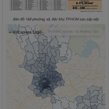
Bản đồ 168 phường, xã, đặc khu TP.HCM sau sắp xếp