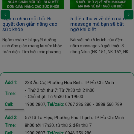
Ngâm chân mỗi tối: Bí
5 điều thú vị về đệm nằm
quyết đơn giản nâng cao
massage mà bạn sẽ bất
sức khỏe
ngờ khi biết
Ngâm chân – bí quyết dưỡng
Bài viết nêu 5 lợi ích của đệm
sinh đơn giản mang lại sức khỏe
nằm massage và giới thiệu 3
toàn diện. Tìm hiểu các phương
dòng Nikio (NK-151, NK-152, NK-
pháp ngâm chân tại nhà và lựa
153) giúp thư giãn, giảm đau
chọn bồn ngâm chân tiện lợi giúp
nhức và chăm sóc sức khỏe hiệu
tối ưu hiệu quả, phù hợp cho
quả.
người bận rộn.
Add 1:
233 Âu Cơ, Phường Hòa Bình, TP Hồ Chí Minh
- Thứ 2 tới thứ 7: Từ 7h30 tới 21h00
Time:
- Chủ nhật: Từ 9h30 tới 19h00
Call:
1900 2807
, Tel/zalo:
0767 286 286
-
0888 560 789
Add 2:
57/13 Tô Hiệu, Phường Phú Thạnh, TP Hồ Chí Minh
Time:
8h00 tới 17h30, từ thứ 2 đến thứ 7
Call:
1900 2807
, Tel/zalo:
0946 256 286