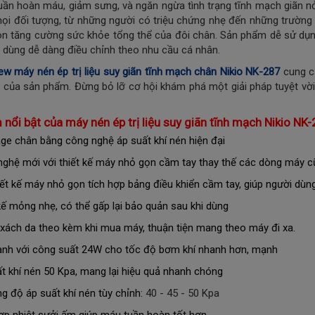
tuần hoàn máu, giảm sưng, và ngăn ngừa tình trạng tĩnh mạch giãn n
ọi đối tượng, từ những người có triệu chứng nhẹ đến những trường 
n tăng cường sức khỏe tổng thể của đôi chân. Sản phẩm dễ sử dụng, 
 dùng dễ dàng điều chỉnh theo nhu cầu cá nhân.
ew máy nén ép trị liệu suy giãn tĩnh mạch chân Nikio NK-287
cung cấ
t của sản phẩm. Đừng bỏ lỡ cơ hội khám phá một giải pháp tuyệt vời
 nổi bật của m
áy nén ép trị liệu suy giãn tĩnh mạch Nikio NK-
e chân bằng công nghệ áp suất khí nén hiện đại
ghệ mới với thiết kế máy nhỏ gọn cầm tay thay thế các dòng máy c
iết kế máy nhỏ gọn tích hợp bảng điều khiển cầm tay, giúp người dùn
kế mỏng nhẹ, có thể gấp lại bảo quản sau khi dùng
 xách da theo kèm khi mua máy, thuận tiện mang theo máy đi xa.
nh với công suất 24W cho tốc độ bơm khí nhanh hơn, mạnh
t khí nén 50 Kpa, mang lại hiệu quả nhanh chóng
g độ áp suất khí nén tùy chỉnh:
40 - 45 - 50 Kpa