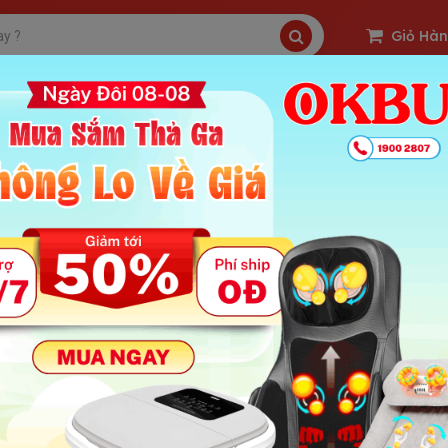
Giỏ Hà
SP Freeship
Sản Phẩm Hot
OKBUY Deal
 Review Máy nén ép trị liệu suy giãn tĩnh mạch chân Nik