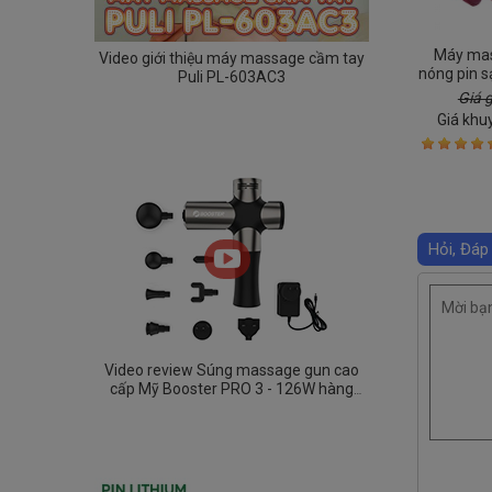
Máy mas
Video giới thiệu máy massage cầm tay
nóng pin s
Puli PL-603AC3
185 - Hỗ 
Giá 
mỏi đầu
Giá khu
Hỏi, Đáp
Video review Súng massage gun cao
cấp Mỹ Booster PRO 3 - 126W hàng
chính hãng