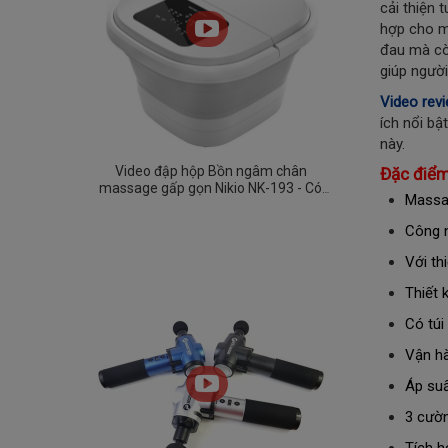
cải thiện 
hợp cho m
đau mà cò
giúp người
Video revi
ích nổi bậ
này.
Video đập hộp Bồn ngâm chân
Đặc điểm
massage gấp gọn Nikio NK-193 - Có
Massag
remote, công nghệ mới
Công n
Với th
Thiết 
Có túi
Vận hà
Áp suấ
3 cườn