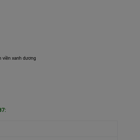
n viền xanh dương
87: