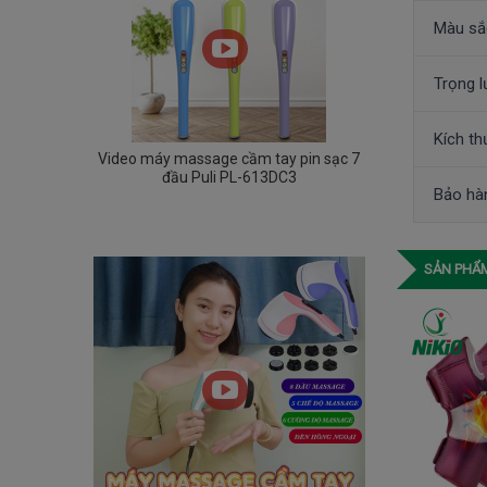
Màu sắ
Trọng l
Kích th
Video máy massage cầm tay pin sạc 7
đầu Puli PL-613DC3
Bảo hà
SẢN PHẨM