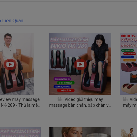
 Liên Quan
review máy massage
Video giới thiệu máy
Vid
 NK-289 - Thử là mê,
massage bàn chân, bắp chân và
máy ma
ư giãn tức thì
đùi Nikio NK-289