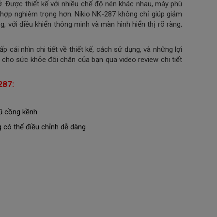
ở.
Được thiết kế với nhiều chế độ nén khác nhau, máy phù
hợp nghiêm trọng hơn. Nikio NK-287 không chỉ giúp giảm
với điều khiển thông minh và màn hình hiển thị rõ ràng,
p cái nhìn chi tiết về thiết kế, cách sử dụng, và những lợi
 cho sức khỏe đôi chân của bạn qua video review chi tiết
287:
ũ cồng kềnh
g có thể điều chỉnh dễ dàng