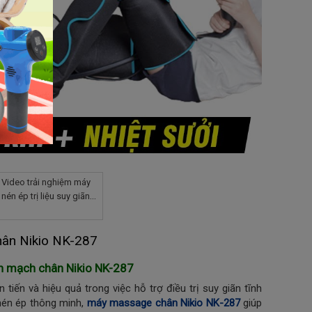
Video trải nghiệm máy
nén ép trị liệu suy giãn
tĩnh mạch chân Nikio
NK-287
chân Nikio NK-287
ĩnh mạch chân Nikio NK-287
 tiến và hiệu quả trong việc hỗ trợ điều trị suy giãn tĩnh
nén ép thông minh,
máy massage chân Nikio NK-287
giúp