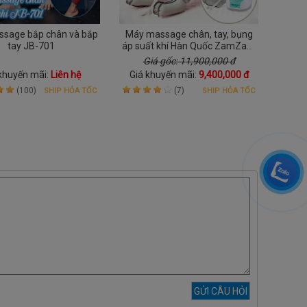
sage bắp chân và bắp
Máy massage chân, tay, bụng
tay JB-701
áp suất khí Hàn Quốc ZamZam
02
Giá gốc: 11,900,000 đ
khuyến mãi:
Liên hệ
Giá khuyến mãi:
9,400,000 đ
(100)
(7)
SHIP HỎA TỐC
SHIP HỎA TỐC