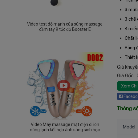
Tích h
3 mức 
3 chế 
Video test độ mạnh của súng massage
4 miến
cầm tay 9 tốc độ Booster E
Chất l
Bảng đ
Thiết 
Giá khuyế
Giá Gốc :
Xem Chi 
Facebo
Thông số
Video Máy massage mặt điện di ion
Model
nóng lạnh kết hợp ánh sáng sinh học
D002