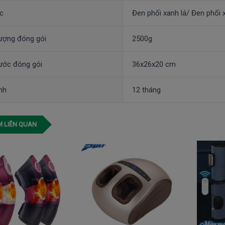
c
Đen phối xanh lá/ Đen phối
ượng đóng gói
2500g
ước đóng gói
36x26x20 cm
nh
12 tháng
 LIÊN QUAN