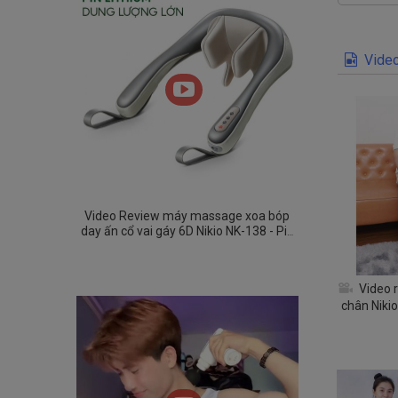
Video
Video Review máy massage xoa bóp
day ấn cổ vai gáy 6D Nikio NK-138 - Pin
sạc
Video 
chân Nikio
th