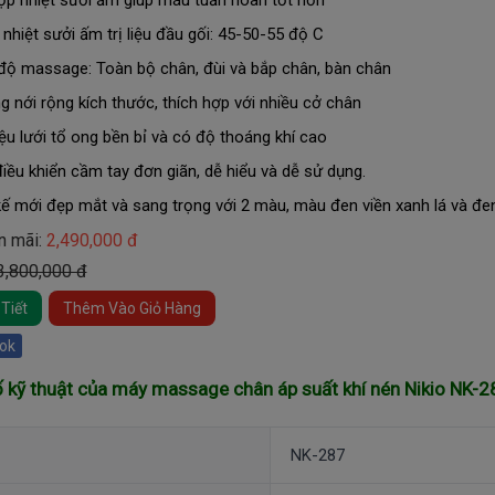
ợp nhiệt sưởi ấm giúp máu tuần hoàn tốt hơn
nhiệt sưởi ấm trị liệu đầu gối: 45-50-55 độ C
độ massage: Toàn bộ chân, đùi và bắp chân, bàn chân
g nới rộng kích thước, thích hợp với nhiều cở chân
iệu lưới tổ ong bền bỉ và có độ thoáng khí cao
iều khiển cầm tay đơn giãn, dễ hiểu và dễ sử dụng.
kế mới đẹp mắt và sang trọng với 2 màu, màu đen viền xanh lá và đe
n mãi:
2,490,000 đ
 3,800,000 đ
Tiết
Thêm Vào Giỏ Hàng
ok
 kỹ thuật của máy massage chân áp suất khí nén Nikio NK-2
NK-287