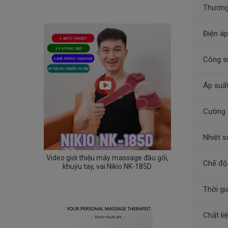
Thương
Điện á
Công s
Áp suất
Cường đ
Nhiệt s
Video giới thiệu máy massage đầu gối,
Chế độ
khuỷu tay, vai Nikio NK-185D
Thời gi
Chất li