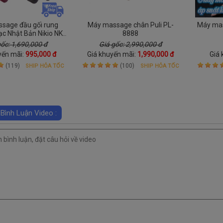
sage đầu gối rung
Máy massage chân Puli PL-
Máy mas
ạc Nhật Bản Nikio NK-
8888
trợ điều trị đau nhức
gốc: 1,690,000 đ
Giá gốc: 2,990,000 đ
 gối, bắp chân, đùi
yến mãi:
995,000 đ
Giá khuyến mãi:
1,990,000 đ
Giá 
(119)
(100)
SHIP HỎA TỐC
SHIP HỎA TỐC
 Bình Luận Video :