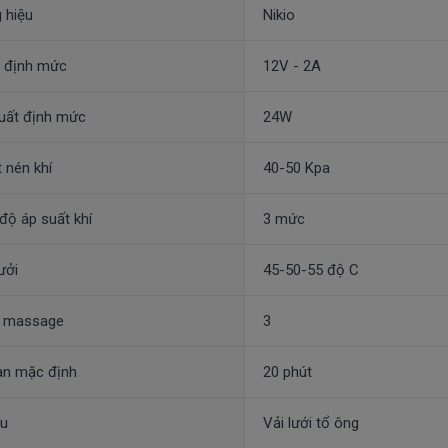
 hiệu
Nikio
p định mức
12V - 2A
uất định mức
24W
 nén khí
40-50 Kpa
ộ áp suất khí
3 mức
ưởi
45-50-55 độ C
 massage
3
an mặc định
20 phút
ệu
Vải lưới tổ ông