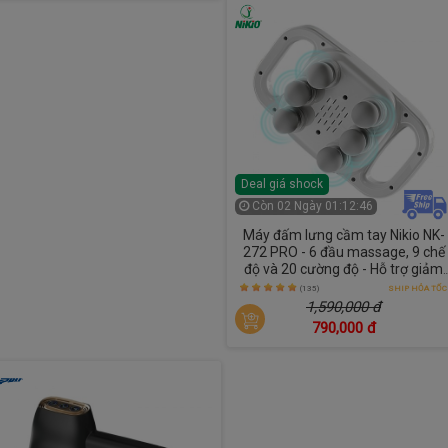
Deal giá shock
Còn
02 Ngày 01:12:45
Máy đấm lưng cầm tay Nikio NK-
272 PRO - 6 đầu massage, 9 chế
độ và 20 cường độ - Hỗ trợ giảm
đau nhức mỏi nhanh chóng
(135)
SHIP HỎA TỐC
1,590,000 đ
790,000 đ