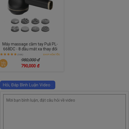
Máy massage cầm tay Puli PL-
668DC - 8 đầu mát xa thay đổi
(106)
SHIP HỎA TỐC
980,000 đ
790,000 đ
Hỏi, Đáp Bình Luận Video :