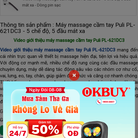
mát xa - Dòng pin sạc
Thông tin sản phẩm : Máy massage cầm tay Puli PL-
621DC3 - 5 chế độ, 5 đầu mát xa
Video giới thiệu máy massage cầm tay Puli PL-621DC3
Video giới thiệu máy massage cầm tay Puli PL-621DC3
mang đế
cái nhìn trực quan về thiết bị massage hiện đại, tiện lợi và hiệu quả.
Với động cơ mạnh mẽ, nhiều chế độ rung cùng các đầu massage
chuyên dụng, máy dễ dàng tác động sâu vào các nhóm cơ như cổ,
×
vai, lưng, eo, tay, chân, giúp giảm đau nhức và căng cơ nhanh chóng.
Thiết kế gọn nhẹ, pin sạc dung lượng cao cho phép sử dụng lâu dài
và mang theo mọi nơi. Video sẽ giúp bạn khám phá trọn vẹn tính
năng nổi bật, khẳng định vì sao
Puli PL-621DC3
là lựa chọn lý tưởn
để chăm sóc sức khỏe mỗi ngày.
Giá khuyến mãi:
790,000 đ
Giá Gốc : 990,000 đ
Xem Chi Tiết
Thêm Vào Giỏ Hàng