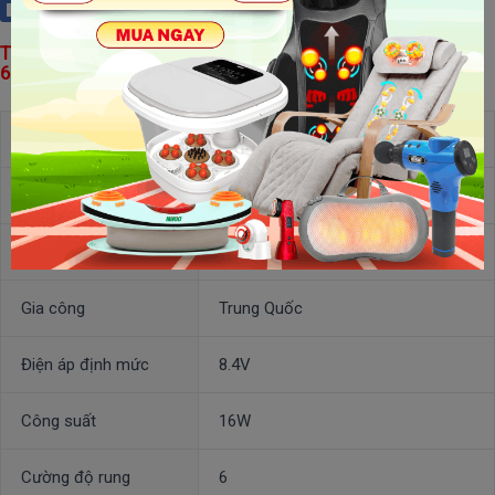
Facebook
Thông số kỹ thuật của máy massage cầm tay Puli PL-
621DC3
Model
PL-621DC3
Thương hiệu
Puli
Công nghệ
Hàn Quốc
Gia công
Trung Quốc
Điện áp định mức
8.4V
Công suất
16W
Cường độ rung
6