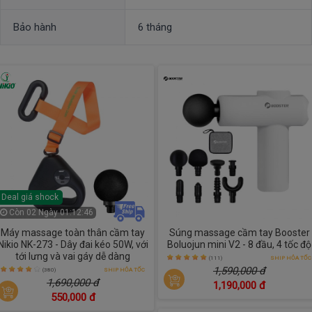
Bảo hành
6 tháng
Deal giá shock
Còn
02 Ngày 01:12:45
Máy massage toàn thân cầm tay
Súng massage cầm tay Booster
Nikio NK-273 - Dây đai kéo 50W, với
Boluojun mini V2 - 8 đầu, 4 tốc độ
tới lưng và vai gáy dễ dàng
(111)
SHIP HỎA TỐC
1,590,000 đ
(380)
SHIP HỎA TỐC
1,690,000 đ
1,190,000 đ
550,000 đ