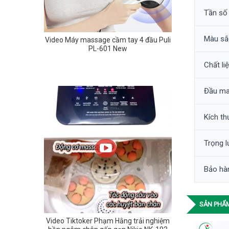
Tần số
Màu sắ
Video Máy massage cầm tay 4 đầu Puli
PL-601 New
Chất li
Đầu m
Kích t
Trọng 
Bảo hà
SẢN PHẨM
Video Tiktoker Phạm Hằng trải nghiệm