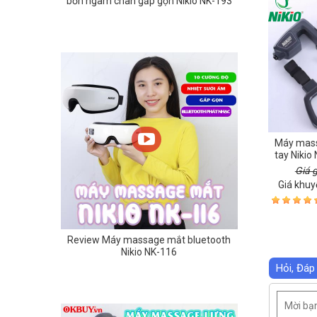
bồn ngâm chân gấp gọn Nikio NK-193
Máy mass
tay Nikio
nóng, pin
Giá 
Giá khuy
Review Máy massage mắt bluetooth
Nikio NK-116
Hỏi, Đáp