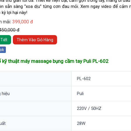
và thư giãn tối đa. Thiết kế hiện đại, cầm gọn trong tay, mang đi đâu 
ôn sẵn sàng “xoa dịu” từng cơn đau mỏi. Xem ngay video để cảm 
kỳ lợi hại này!
n mãi:
399,000 đ
 450,000 đ
Tiết
Thêm Vào Giỏ Hàng
ok
 kỹ thuật máy massage bụng cầm tay Puli PL-602
PL-602
 hiệu
Puli
220V / 50HZ
uất
28W