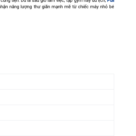
cũng tiện. Dù là sau giờ làm việc, tập gym hay du lịch,
Puli
nhận năng lượng thư giãn mạnh mẽ từ chiếc máy nhỏ bé