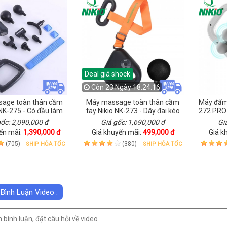
Deal giá shock
Còn
23 Ngày 18:24:14
age toàn thân cầm
Máy massage toàn thân cầm
Máy đấm 
 NK-275 - Có đầu làm
tay Nikio NK-273 - Dây đai kéo
272 PRO 
 sạc, dùng cho cổ vai
50W, với tới lưng và vai gáy dễ
độ và 20
gốc: 2,090,000 đ
Giá gốc: 1,690,000 đ
Gi
gáy và lưng
dàng
đau n
ến mãi:
1,390,000 đ
Giá khuyến mãi:
499,000 đ
Giá k
(705)
(380)
SHIP HỎA TỐC
SHIP HỎA TỐC
 Bình Luận Video :