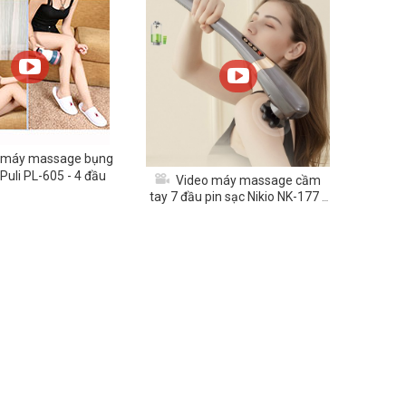
 máy massage bụng
Puli PL-605 - 4 đầu
Video máy massage cầm
tay 7 đầu pin sạc Nikio NK-177 -
Dòng cao cấp, 5 chế độ và 6 tốc
độ mát xa