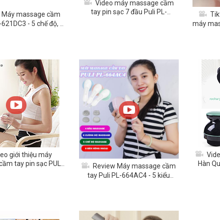
Video máy massage cầm
tay pin sạc 7 đầu Puli PL-
 Máy massage cầm
Tik
613DC3
L-621DC3 - 5 chế độ, 5
máy mass
 xa - Dòng pin sạc
eo giới thiệu máy
Vide
ầm tay pin sạc PULI
Hàn Qu
Review Máy massage cầm
607DC3 - 8 đầu
tay Puli PL-664AC4 - 5 kiểu
rung, mát xa giảm mỡ