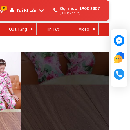
Gọi mua: 1900.2807
0
ng
Tài Khoản
(1000đ/phút)
Quà Tặng
Tin Tức
Video