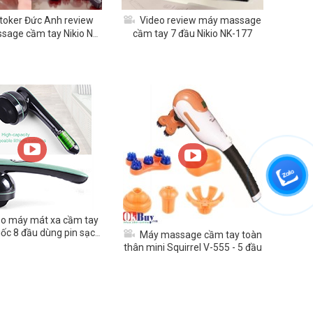
toker Đức Anh review
Video review máy massage
age cầm tay Nikio NK-
cầm tay 7 đầu Nikio NK-177
177
o máy mát xa cầm tay
ốc 8 đầu dùng pin sạc
Máy massage cầm tay toàn
Puli PL-661
thân mini Squirrel V-555 - 5 đầu