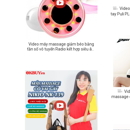
Video
tay Puli P
đầu mát
Video máy massage giảm béo bằng
tần số vô tuyến Radio kết hợp siêu âm
CV và đèn hồng ngoại 3in1
Vid
massage c
PL 