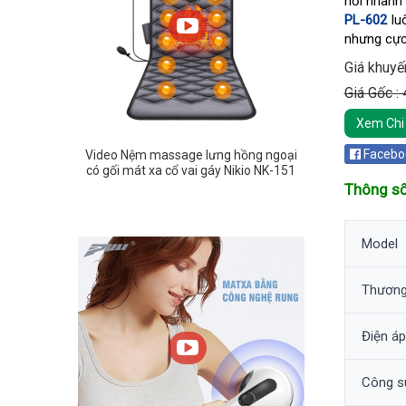
hồi nhanh 
PL-602
lu
nhưng cực 
Giá khuyế
Giá Gốc :
Xem Chi 
Facebo
Video Nệm massage lưng hồng ngoại
có gối mát xa cổ vai gáy Nikio NK-151
Thông số
Model
Thương
Điện áp
Công s