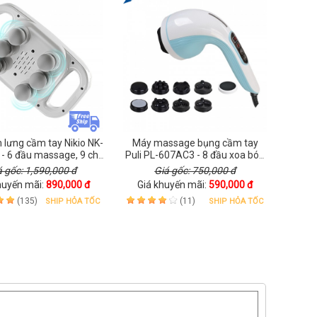
lưng cầm tay Nikio NK-
Máy massage bụng cầm tay
- 6 đầu massage, 9 chế
Puli PL-607AC3 - 8 đầu xoa bóp
 cường độ - Hỗ trợ giảm
chuyên sâu
á gốc: 1,590,000 đ
Giá gốc: 750,000 đ
hức mỏi nhanh chóng
huyến mãi:
890,000 đ
Giá khuyến mãi:
590,000 đ
(135)
(11)
SHIP HỎA TỐC
SHIP HỎA TỐC