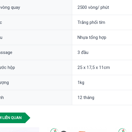
 vòng quay
2500 vòng/ phút
c
Trắng phối tím
ệu
Nhựa tổng hợp
assage
3 đầu
hước hộp
25 x 17,5 x 11cm
lượng
1kg
nh
12 tháng
 LIÊN QUAN