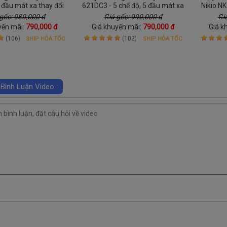
 đầu mát xa thay đổi
621DC3 - 5 chế độ, 5 đầu mát xa
Nikio N
êm, tự 
gốc: 980,000 đ
Giá gốc: 990,000 đ
Gi
yến mãi:
790,000 đ
Giá khuyến mãi:
790,000 đ
Giá k
(106)
(102)
SHIP HỎA TỐC
SHIP HỎA TỐC
 Bình Luận Video :