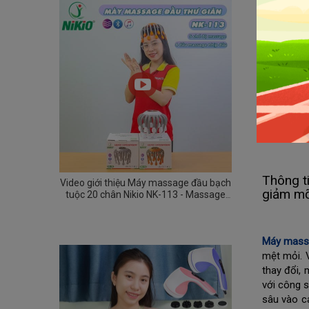
Thông t
Video giới thiệu Máy massage đầu bạch
giảm m
tuộc 20 chân Nikio NK-113 - Massage
thư giãn giảm đau nhức đầu, tăng tuần
hoàn máu, giảm stress
Máy massa
mệt mỏi. 
thay đổi,
với công 
sâu vào c