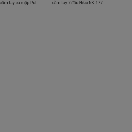
cầm tay cá mập Puli
cầm tay 7 đầu Nikio NK-177
PL-610B