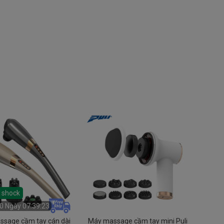
á shock
0 Ngày 07:39:22
sage cầm tay cán dài
Máy massage cầm tay mini Puli