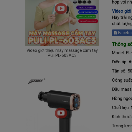
hợp với nh
Video giớ
Hãy trải n
chất lượn
Facebo
Thông số
Video giới thiệu máy massage cầm tay
Model:
PL
Puli PL-603AC3
Điện áp: 
Tần số: 5
Công suất
Đầu massa
Hồng ngoạ
Chất liệu
Kích thướ
Trọng lượ