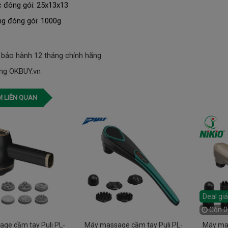
c đóng gói: 25x13x13
ng đóng gói: 1000g
bảo hành 12 tháng chính hãng
ống OKBUY.vn
 LIÊN QUAN
Deal gi
Còn
0
ge cầm tay Puli PL-
Máy massage cầm tay Puli PL-
Máy mas