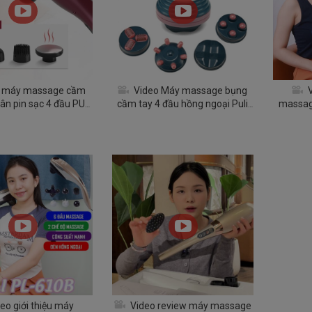
 máy massage cầm
Video Máy massage bụng
V
hân pin sạc 4 đầu PULI
cầm tay 4 đầu hồng ngoại Puli
massag
ó đầu nóng tới 60 độ
PL-605
eo giới thiệu máy
Video review máy massage