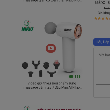
massage giãn cơ toàn thân Nikio NK-
668DC - 8
275
Giá 
Giá khu
Hỏi, Đáp
Video giới thiệu siêu phẩm súng
massage cầm tay 7 đầu Mini AI Nikio
NK-175