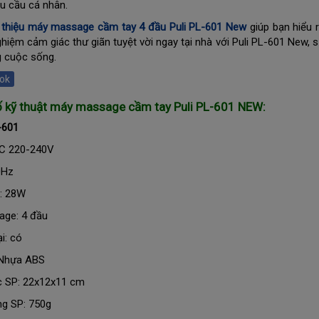
u cầu cá nhân.
i thiệu máy massage cầm tay 4 đầu Puli PL-601 New
giúp bạn hiểu 
ghiệm cảm giác thư giãn tuyệt vời ngay tại nhà với Puli PL-601 Ne
g cuộc sống.
ok
 kỹ thuật máy massage cầm tay Puli PL-601 NEW:
-601
AC 220-240V
0Hz
: 28W
ge: 4 đầu
i: có
: Nhựa ABS
c SP: 22x12x11 cm
ng SP: 750g