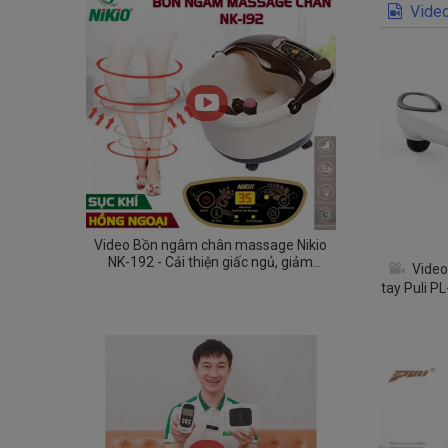
Video
Video Bồn ngâm chân massage Nikio
NK-192 - Cải thiện giấc ngủ, giảm
Video
stress, nâng cao sức khỏe
tay Puli P
đầu mát