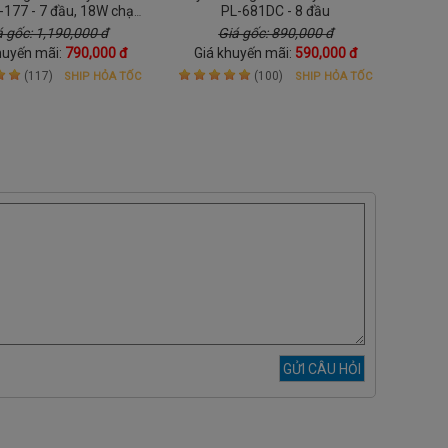
K-177 - 7 đầu, 18W chạy
PL-681DC - 8 đầu
xoa bóp lưng và vai gáy
á gốc: 1,190,000 đ
Giá gốc: 890,000 đ
huyến mãi:
790,000 đ
Giá khuyến mãi:
590,000 đ
(117)
(100)
SHIP HỎA TỐC
SHIP HỎA TỐC