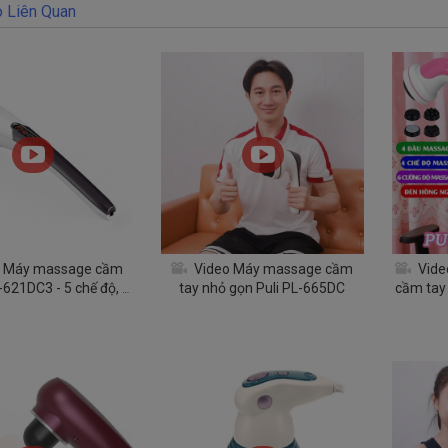
 Liên Quan
 Máy massage cầm
Video Máy massage cầm
Vide
L-621DC3 - 5 chế độ, 5
tay nhỏ gọn Puli PL-665DC
cầm tay 
 xa - Dòng pin sạc
độ