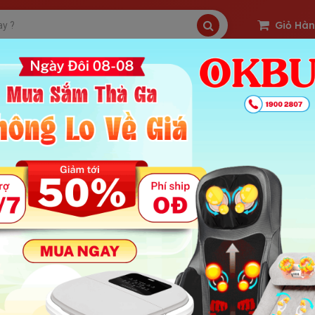
Giỏ Hà
SP Freeship
Sản Phẩm Hot
OKBUY Deal
 Máy massage cầm tay 4 đầu Puli PL-601 New