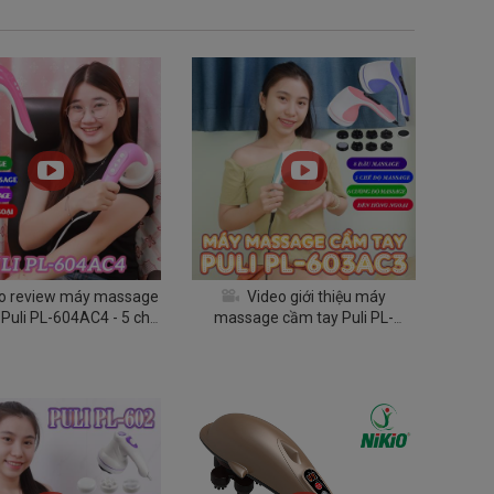
o review máy massage
Video giới thiệu máy
Puli PL-604AC4 - 5 chế
massage cầm tay Puli PL-
 mát xa nâng cao
603AC3