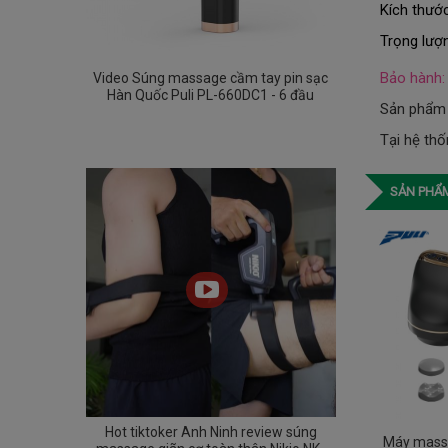
Kích thướ
Trọng lượ
Bảo hành:
Video Súng massage cầm tay pin sạc
Hàn Quốc Puli PL-660DC1 - 6 đầu
Sản phẩm 
Tại hệ th
SẢN PHẨM
Hot tiktoker Anh Ninh review súng
Máy massa