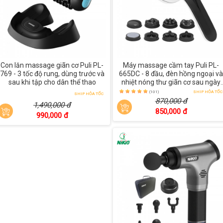
Con lăn massage giãn cơ Puli PL-
Máy massage cầm tay Puli PL-
769 - 3 tốc độ rung, dùng trước và
665DC - 8 đầu, đèn hồng ngoại và
sau khi tập cho dân thể thao
nhiệt nóng thư giãn cơ sau ngày
dài
(101)
SHIP HỎA TỐC
SHIP HỎA TỐC
870,000 đ
1,490,000 đ
850,000 đ
990,000 đ