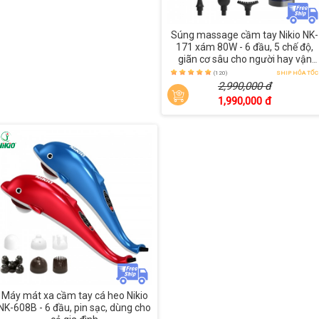
Súng massage cầm tay Nikio NK-
171 xám 80W - 6 đầu, 5 chế độ,
giãn cơ sâu cho người hay vận
động
(120)
SHIP HỎA TỐC
2,990,000 đ
1,990,000 đ
Máy mát xa cầm tay cá heo Nikio
NK-608B - 6 đầu, pin sạc, dùng cho