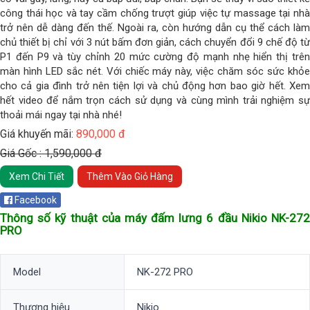
công thái học và tay cầm chống trượt giúp việc tự massage tại nhà
trở nên dễ dàng đến thế. Ngoài ra, còn hướng dẫn cụ thể cách làm
chủ thiết bị chỉ với 3 nút bấm đơn giản, cách chuyển đổi 9 chế độ từ
P1 đến P9 và tùy chỉnh 20 mức cường độ mạnh nhẹ hiển thị trên
màn hình LED sắc nét. Với chiếc máy này, việc chăm sóc sức khỏe
cho cả gia đình trở nên tiện lợi và chủ động hơn bao giờ hết. Xem
hết video để nắm trọn cách sử dụng và cùng mình trải nghiệm sự
thoải mái ngay tại nhà nhé!
Giá khuyến mãi:
890,000 đ
Giá Gốc : 1,590,000 đ
Xem Chi Tiết
Thêm Vào Giỏ Hàng
Facebook
Thông số kỹ thuật của máy đấm lưng 6 đầu Nikio NK-272
PRO
Model
NK-272 PRO
Thương hiệu
Nikio