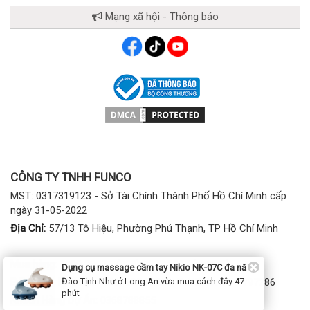
Mạng xã hội - Thông báo
CÔNG TY TNHH FUNCO
MST: 0317319123 - Sở Tài Chính Thành Phố Hồ Chí Minh cấp
ngày 31-05-2022
Địa Chỉ:
57/13 Tô Hiệu, Phường Phú Thạnh, TP Hồ Chí Minh
Mua hàng:
1900 2807 - (028) 7777 2807 (phím 1)
Dụng cụ massage cầm tay Nikio NK-07C đa năng
Bảo hành, kỹ thuật:
(028) 3974 2186; Tel/Zalo: 0941797286
Đào Tịnh Như ở Long An vừa mua cách đây 47
phút
Khách Hàng Dự Án:
0368788855