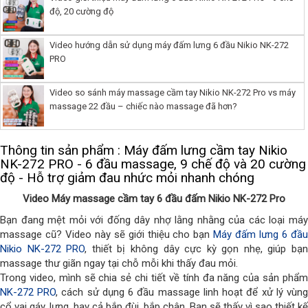
độ, 20 cường độ
Video hướng dẫn sử dụng máy đấm lưng 6 đầu Nikio NK-272
PRO
Video so sánh máy massage cầm tay Nikio NK-272 Pro vs máy
massage 22 đầu – chiếc nào massage đã hơn?
Thông tin sản phẩm : Máy đấm lưng cầm tay Nikio
NK-272 PRO - 6 đầu massage, 9 chế độ và 20 cường
độ - Hỗ trợ giảm đau nhức mỏi nhanh chóng
Video Máy massage cầm tay 6 đầu đấm Nikio NK-272 Pro
Bạn đang mệt mỏi với đống dây nhợ lằng nhằng của các loại máy
massage cũ? Video này sẽ giới thiệu cho bạn
Máy đấm lưng 6 đầ
Nikio NK-272 PRO
, thiết bị không dây cực kỳ gọn nhẹ, giúp bạ
massage thư giãn ngay tại chỗ mỗi khi thấy đau mỏi.
Trong video, mình sẽ chia sẻ chi tiết về tính đa năng của sản phẩm
NK-272 PRO
, cách sử dụng 6 đầu massage linh hoạt để xử lý vùn
cổ vai gáy, lưng, hay cả bắp đùi, bắp chân. Bạn sẽ thấy vì sao thiết kế