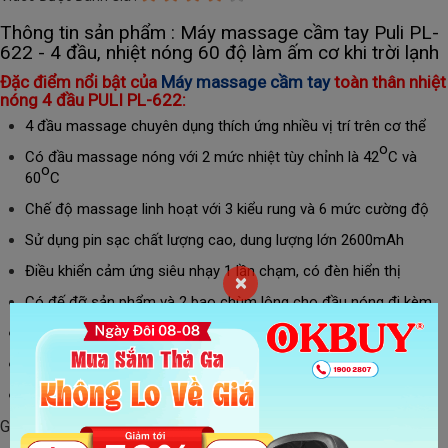
Thông tin sản phẩm : Máy massage cầm tay Puli PL-
622 - 4 đầu, nhiệt nóng 60 độ làm ấm cơ khi trời lạnh
Đặc điểm nổi bật của
Máy massage cầm tay
toàn thân nhiệt
nóng 4 đầu PULI PL-622:
4 đầu massage chuyên dụng thích ứng nhiều vị trí trên cơ thể
o
Có đầu massage nóng với 2 mức nhiệt tùy chỉnh là
42
C và
o
60
C
Chế độ massage linh hoạt với 3 kiểu rung và 6 mức cường độ
Sử dụng pin sạc chất lượng cao, dung lượng lớn 2600mAh
Điều khiển cảm ứng siêu nhạy 1 lần chạm, có đèn hiển thị
×
Có đế đỡ sản phẩm và 2 bao chùm lông cho đầu nóng đi kèm
Tay cầm chống trượt, vận hành êm ái giảm rung lắc tối ưu
Thiết kế nhỏ gọn, kiểu dáng đẹp mắt, màu đỏ rượu sang trọng
Xem thêm các dòng
máy massage
khác
Giá khuyến mãi:
656,000 đ