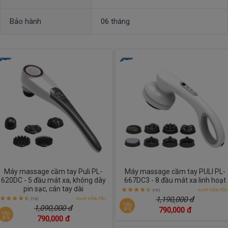
Bảo hành
06 tháng
Máy massage cầm tay Puli PL-
Máy massage cầm tay PULI PL-
620DC - 5 đầu mát xa, không dây
667DC3 - 8 đầu mát xa linh hoạt
pin sạc, cán tay dài
(16)
SHIP HỎA TỐC
1,190,000 đ
(13)
SHIP HỎA TỐC
1,090,000 đ
790,000 đ
790,000 đ