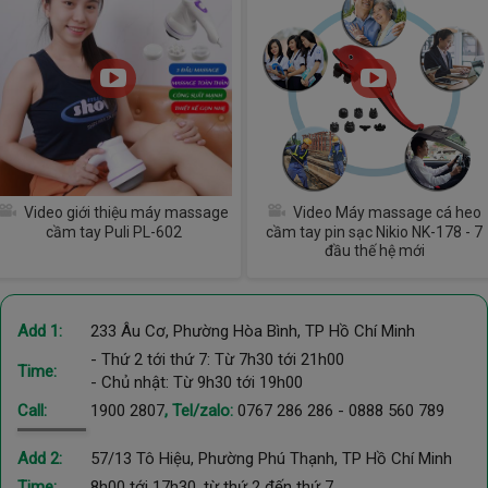
Video giới thiệu máy massage
Video Máy massage cá heo
cầm tay Puli PL-602
cầm tay pin sạc Nikio NK-178 - 7
đầu thế hệ mới
Add 1:
233 Âu Cơ, Phường Hòa Bình, TP Hồ Chí Minh
- Thứ 2 tới thứ 7: Từ 7h30 tới 21h00
Time:
- Chủ nhật: Từ 9h30 tới 19h00
Call:
1900 2807
, Tel/zalo:
0767 286 286
-
0888 560 789
Add 2:
57/13 Tô Hiệu, Phường Phú Thạnh, TP Hồ Chí Minh
Time:
8h00 tới 17h30, từ thứ 2 đến thứ 7