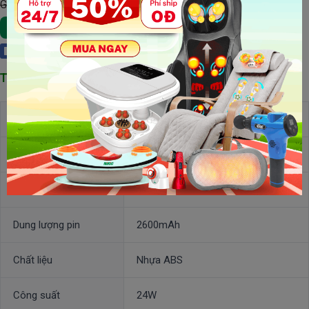
Giá Gốc : 1,180,000 đ
Xem Chi Tiết
Thêm Vào Giỏ Hàng
Facebook
Thông số kỹ thuật m
áy massage cầm tay Puli PL-622
Model
PL-622
Thương hiệu
PULI
Điện áp:
8.4V
Dung lượng pin
2600mAh
Chất liệu
Nhựa ABS
Công suất
24W