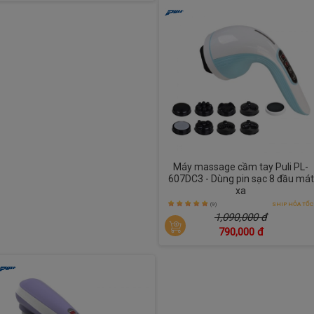
Máy massage cầm tay Puli PL-
607DC3 - Dùng pin sạc 8 đầu mát
xa
(9)
SHIP HỎA TỐC
1,090,000 đ
790,000 đ