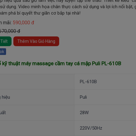
p hiệu quả sau giờ làm việc hay luyện tập thể thao. Thiết kế kiểu 
sử dụng. Video minh họa chân thực cách sử dụng và lợi ích nổi bật
ám phá bí quyết thư giãn cơ bắp tại nhà!
n mãi:
590,000 đ
 670,000 đ
Tiết
Thêm Vào Giỏ Hàng
ok
 kỹ thuật m
áy massage cầm tay cá mập Puli PL-610B
PL-610B
 hiệu
Puli
uất
28W
220V/50Hz