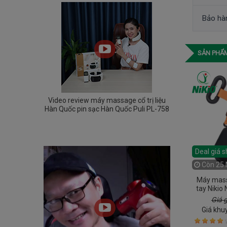
Bảo hà
SẢN PHẨM
Video review máy massage cổ trị liệu
Hàn Quốc pin sạc Hàn Quốc Puli PL-758
Deal giá 
Còn
25 
Máy mass
tay Nikio
50W, với t
Giá 
Giá khu