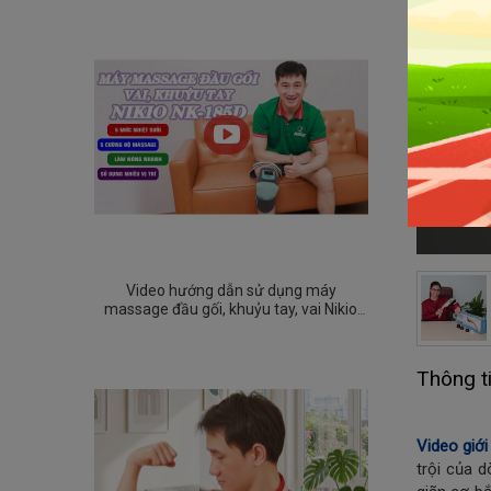
Video hướng dẫn sử dụng máy
massage đầu gối, khuỷu tay, vai Nikio
NK-185D
Thông t
Video giớ
trội của 