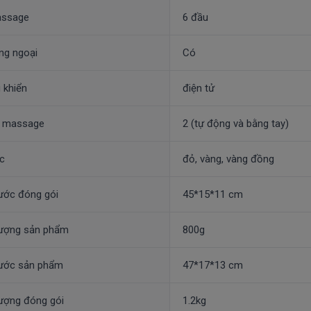
assage
6 đầu
ng ngoại
Có
 khiển
điện tử
 massage
2 (tự động và bằng tay)
c
đỏ, vàng, vàng đồng
ước đóng gói
45*15*11 cm
lượng sản phẩm
800g
hước sản phẩm
47*17*13 cm
ượng đóng gói
1.2kg