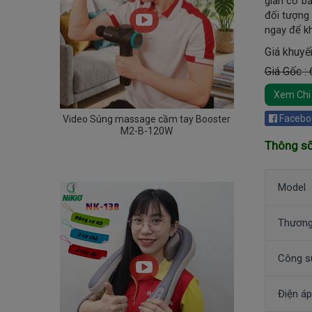
giãn cơ bắ
đối tượng 
ngay để kh
Giá khuyế
Giá Gốc :
Xem Chi 
Facebo
Video Súng massage cầm tay Booster
M2-B-120W
Thông số
Model
Thương
Công s
Điện áp