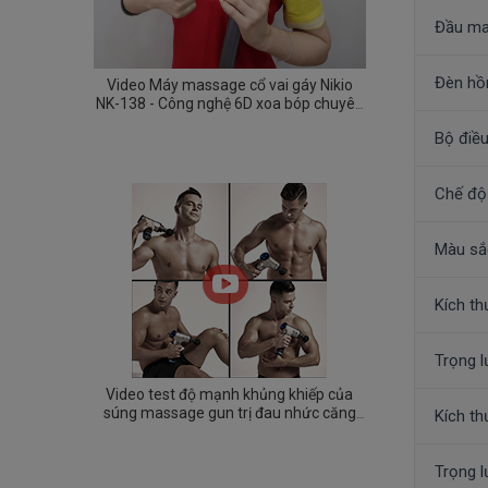
Đầu m
Đèn hồ
Video Máy massage cổ vai gáy Nikio
NK-138 - Công nghệ 6D xoa bóp chuyên
sâu, giảm đau cực nhanh
Bộ điều
Chế độ
Màu sắ
Kích th
Trọng 
Video test độ mạnh khủng khiếp của
súng massage gun trị đau nhức căng
Kích t
cơ Nikio NK-171
Trọng l