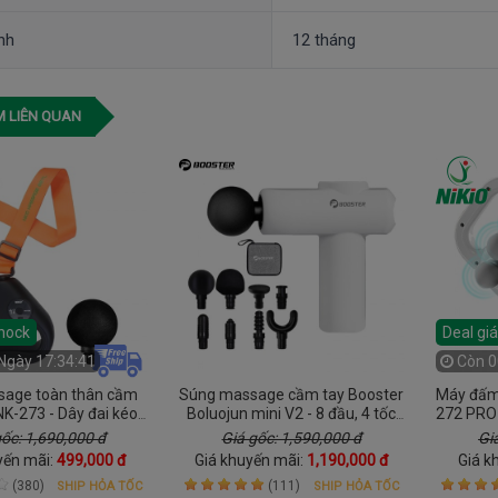
nh
12 tháng
 LIÊN QUAN
shock
Deal gi
Ngày 17:34:40
Còn
0
age toàn thân cầm
Súng massage cầm tay Booster
Máy đấm 
 NK-273 - Dây đai kéo
Boluojun mini V2 - 8 đầu, 4 tốc
272 PRO 
ới lưng và vai gáy dễ
độ
độ và 20
gốc: 1,690,000 đ
Giá gốc: 1,590,000 đ
Gi
dàng
đau n
yến mãi:
499,000 đ
Giá khuyến mãi:
1,190,000 đ
Giá k
(380)
(111)
SHIP HỎA TỐC
SHIP HỎA TỐC