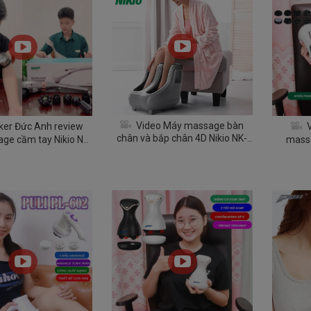
Video Máy massage bàn
ker Đức Anh review
V
chân và bắp chân 4D Nikio NK-
ge cầm tay Nikio NK-
massa
189 - Nhật Bản
177