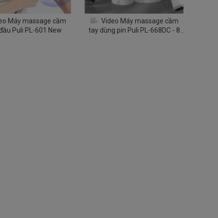
eo Máy massage cầm
Video Máy massage cầm
 đầu Puli PL-601 New
tay dùng pin Puli PL-668DC - 8
đầu, mát xa giảm mỡ bụng và
thư giãn toàn thân