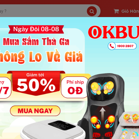
Giỏ Hà
SP Freeship
Sản Phẩm Hot
OKBUY Deal
 giới thiệu máy massage cầm tay cá mập Puli PL-610B