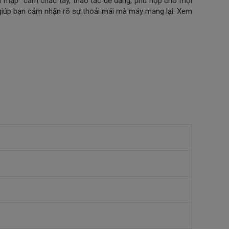
“cá mập” cầm chắc tay, thao tác dễ dàng, phù hợp cho mọi
, giúp bạn cảm nhận rõ sự thoải mái mà máy mang lại. Xem