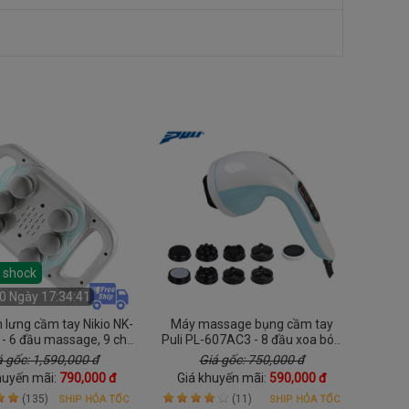
á shock
0 Ngày 17:34:40
lưng cầm tay Nikio NK-
Máy massage bụng cầm tay
- 6 đầu massage, 9 chế
Puli PL-607AC3 - 8 đầu xoa bóp
 cường độ - Hỗ trợ giảm
chuyên sâu
á gốc: 1,590,000 đ
Giá gốc: 750,000 đ
hức mỏi nhanh chóng
huyến mãi:
790,000 đ
Giá khuyến mãi:
590,000 đ
(135)
(11)
SHIP HỎA TỐC
SHIP HỎA TỐC