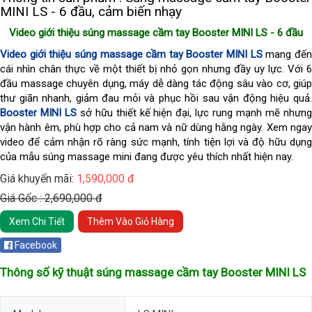
MINI LS - 6 đầu, cảm biến nhạy
Video giới thiệu súng massage cầm tay Booster MINI LS - 6 đầu
Video giới thiệu súng massage cầm tay Booster MINI LS
mang đế
cái nhìn chân thực về một thiết bị nhỏ gọn nhưng đầy uy lực. Với 6
đầu massage chuyên dụng, máy dễ dàng tác động sâu vào cơ, giúp
thư giãn nhanh, giảm đau mỏi và phục hồi sau vận động hiệu quả.
Booster MINI LS
sở hữu thiết kế hiện đại, lực rung mạnh mẽ nhưn
vận hành êm, phù hợp cho cả nam và nữ dùng hằng ngày. Xem ngay
video để cảm nhận rõ ràng sức mạnh, tính tiện lợi và độ hữu dụng
của mẫu súng massage mini đang được yêu thích nhất hiện nay.
Giá khuyến mãi:
1,590,000 đ
Giá Gốc : 2,690,000 đ
Xem Chi Tiết
Thêm Vào Giỏ Hàng
Facebook
Thông số kỹ thuật s
úng massage cầm tay Booster MINI LS