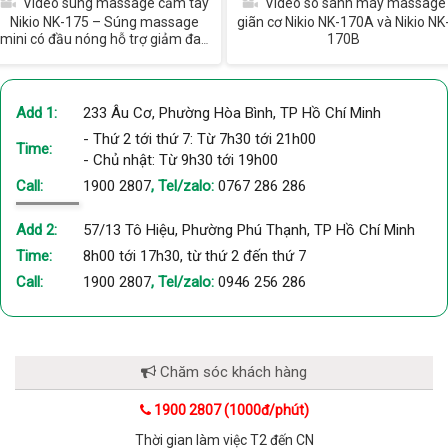
Video súng massage cầm tay
Video so sánh máy massage
Nikio NK-175 – Súng massage
giãn cơ Nikio NK-170A và Nikio NK
mini có đầu nóng hỗ trợ giảm đau
170B
nhức
Add 1:
233 Âu Cơ, Phường Hòa Bình, TP Hồ Chí Minh
- Thứ 2 tới thứ 7: Từ 7h30 tới 21h00
Time:
- Chủ nhật: Từ 9h30 tới 19h00
Call:
1900 2807
, Tel/zalo:
0767 286 286
Add 2:
57/13 Tô Hiệu, Phường Phú Thạnh, TP Hồ Chí Minh
Time:
8h00 tới 17h30, từ thứ 2 đến thứ 7
Call:
1900 2807
, Tel/zalo:
0946 256 286
Chăm sóc khách hàng
1900 2807 (1000đ/phút)
Thời gian làm việc T2 đến CN