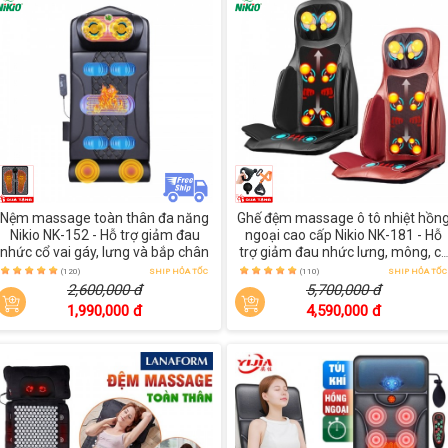
Nệm massage toàn thân đa năng
Ghế đệm massage ô tô nhiệt hồn
Nikio NK-152 - Hỗ trợ giảm đau
ngoại cao cấp Nikio NK-181 - Hỗ
nhức cổ vai gáy, lưng và bắp chân
trợ giảm đau nhức lưng, mông, c
vai gáy
(120)
SHIP HỎA TỐC
(110)
SHIP HỎA TỐC
2,600,000 đ
5,700,000 đ
1,990,000 đ
4,590,000 đ