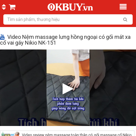
Video Nệm massage lưng hồng ngoại có gối mát xa
cổ vai gáy Nikio NK-151
Video review nệm massage toàn thân có gối massage cổ Nikio