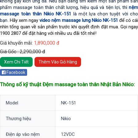
không gây kích ứng da. N
ếu bạn đang tìm kiếm một sản phẩm sản 
phẩm massage toàn thân chất lượng, hiệu quả và tiện lợi, thì 
nệm 
massage toàn thân Nikio NK-151
 là một lựa chọn tuyệt vời cho
bạn. 
Hãy xem ngay
video nệm massage lưng Nikio NK-151
để có cá
nhìn tổng quan về sản phẩm trước khi quyết định đặt mua. Gọi ngay
1900 2807 để đặt hàng với nhiều ưu đãi tốt nhé!
Giá khuyến mãi:
1,890,000 đ
Giá Gốc : 2,290,000 đ
Xem Chi Tiết
Thêm Vào Giỏ Hàng
Facebook
Thông số kỹ thuật
Đệm massage toàn thân Nhật Bản Nikio:
Model
NK-151
Thương hiệu
Nikio
Điện áp vào nệm
12VDC