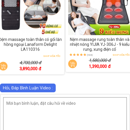
Đệm massage toàn thân có gối lăn
Nệm massage rung toàn thân và
hồng ngoại Lanaform Delight
nhiệt nóng YIJIA YJ-306J - 9 kiểu
LA110316
rung, xung điện cổ
(103)
SHIP HỎA TỐC
SHIP HỎA TỐC
1,580,000 đ
4,700,000 đ
1,390,000 đ
3,890,000 đ
Hỏi, Đáp Bình Luận Video :