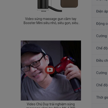
Điện áp
Video súng massage gun cầm tay
Booster Mini siêu nhỏ, siêu gọn, siêu
Động c
mạnh
Cường 
Chế độ
Điều chỉ
Cường 
Chế độ
Thời g
Video Chú Duy trải nghiệm súng