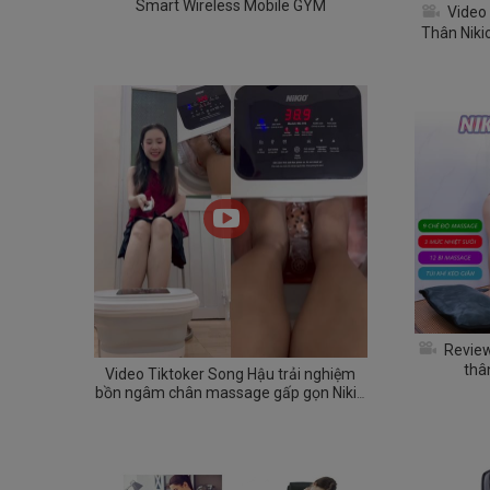
Smart Wireless Mobile GYM
Video
Thân Niki
Giảm Đau L
Revie
thâ
Video Tiktoker Song Hậu trải nghiệm
bồn ngâm chân massage gấp gọn Nikio
NK-193