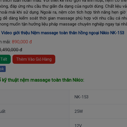
h thích tuần hoàn máu. Với thiết kế nhỏ gọn và linh hoạt, nệm có t
òng, đáp ứng nhu cầu thư giãn đa dạng của người dùng. Chất liệu v
hoải mái khi sử dụng. Ngoài ra, nệm còn tích hợp tính năng hẹn giờ
g dễ dàng kiểm soát thời gian massage phù hợp với nhu cầu cá nh
mong muốn tận hưởng liệu pháp massage chuyên nghiệp ngay tại nhà
:
Video giới thiệu Nệm massage toàn thân hồng ngoại Nikio NK-153
n mãi:
890,000 đ
 1,490,000 đ
Tiết
Thêm Vào Giỏ Hàng
ok
 kỹ thuật nệm massage toàn thân Nikio:
NK-153
uất
25W
12V