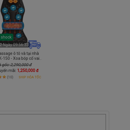
á shock
2 Ngày 09:56:31
ssage ô tô và tại nhà
K-150 - Xoa bóp cổ vai
 hợp nhiệt nóng lưng và
á gốc: 2,290,000 đ
rung toàn thân
uyến mãi:
1,250,000 đ
(10)
SHIP HỎA TỐC