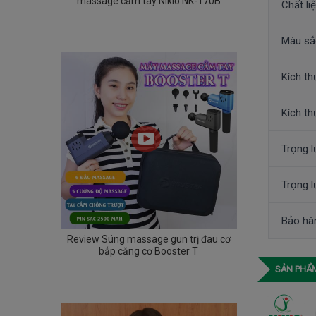
massage cầm tay Nikio NK-170B
Chất li
Màu sắ
Kích t
Kích th
Trọng l
Trọng 
Bảo hà
Review Súng massage gun trị đau cơ
bắp căng cơ Booster T
SẢN PHẨM