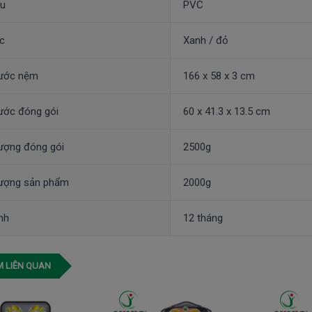
ệu
PVC
c
Xanh / đỏ
hước nệm
166 x 58 x 3 cm
ước đóng gói
60 x 41.3 x 13.5 cm
ượng đóng gói
2500g
lượng sản phẩm
2000g
nh
12 tháng
 LIÊN QUAN