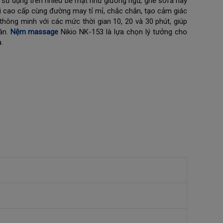
hể sử dụng trên nhiều bề mặt như giường ngủ, ghế sofa hay
ải cao cấp cùng đường may tỉ mỉ, chắc chắn, tạo cảm giác
 thông minh với các mức thời gian 10, 20 và 30 phút, giúp
ân.
Nệm massage
Nikio NK-153 là lựa chọn lý tưởng cho
.