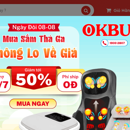
Giỏ Hà
SP Freeship
Sản Phẩm Hot
OKBUY Deal
 giới thiệu Nệm massage toàn thân hồng ngoại Nikio NK