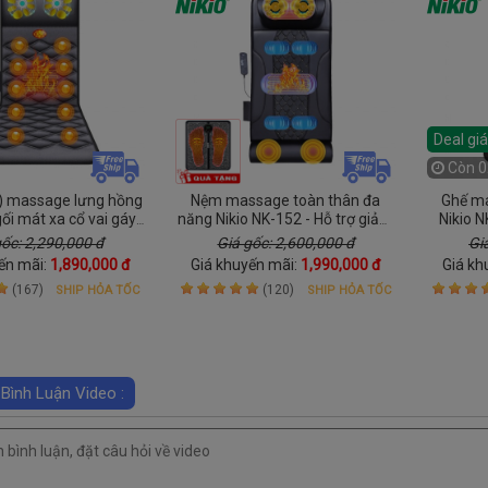
Deal gi
Còn
0
 massage lưng hồng
Nệm massage toàn thân đa
Ghế ma
gối mát xa cổ vai gáy
năng Nikio NK-152 - Hỗ trợ giảm
Nikio N
ikio NK-151
đau nhức cổ vai gáy, lưng và bắp
gáy kết
gốc: 2,290,000 đ
Giá gốc: 2,600,000 đ
Gi
chân
ến mãi:
1,890,000 đ
Giá khuyến mãi:
1,990,000 đ
Giá kh
(167)
(120)
SHIP HỎA TỐC
SHIP HỎA TỐC
 Bình Luận Video :