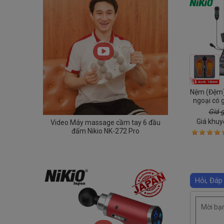
Nệm (Đệm)
ngoại có 
N
Giá 
Giá khuy
Video Máy massage cầm tay 6 đầu
đấm Nikio NK-272 Pro
Hỏi, Đáp