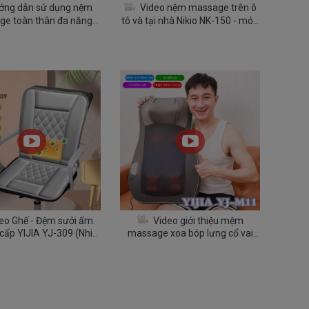
ng dẫn sử dụng nệm
Video nệm massage trên ô
e toàn thân đa năng
tô và tại nhà Nikio NK-150 - món
Nikio NK-152
quà sức khỏe ý nghĩa
eo Ghế - Đệm sưởi ấm
Video giới thiệu mệm
 cấp YIJIA YJ-309 (Nhiệt
massage xoa bóp lưng cổ vai
óng 38 tới 55 độ)
gáy YIJIA YJ-M11 - Dòng cấm
điện