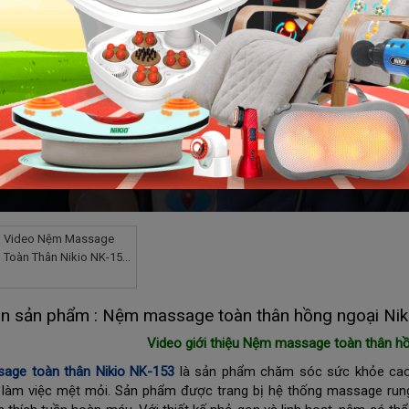
Video Nệm Massage
Toàn Thân Nikio NK-153
– Giải Pháp Giảm Đau
Lưng, Mỏi Vai Gáy Tại
in sản phẩm : Nệm massage toàn thân hồng ngoại Niki
Nhà
Video giới thiệu Nệm massage toàn thân hồ
age toàn thân Nikio NK-153
là sản phẩm chăm sóc sức khỏe cao 
 làm việc mệt mỏi. Sản phẩm được trang bị hệ thống massage rung