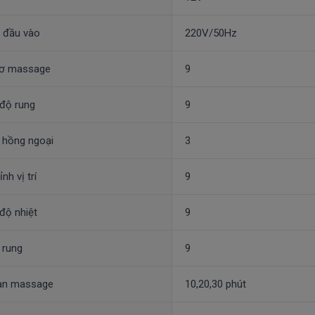
 đầu vào
220V/50Hz
ơ massage
9
độ rung
9
 hồng ngoại
3
nh vị trí
9
độ nhiệt
9
 rung
9
ian massage
10,20,30 phút