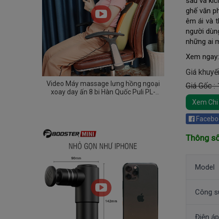
sâu và kíc
ghế văn ph
êm ái và t
người dùn
những ai 
Xem ngay
Giá khuyế
Video Máy massage lưng hồng ngoại
Giá Gốc :
xoay day ấn 8 bi Hàn Quốc Puli PL-
803A-W - hỗ trợ điều trị đau nhức lưng
Xem Chi 
Facebo
Thông số
Model
Công s
Điện áp