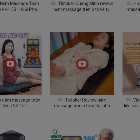
 Nệm Massage Toàn
Tiktoker Quang Minh review
Hướ
o NK-153 – Giải Pháp
nệm massage trên ô tô và tại
massag
ưng, Mỏi Vai Gáy Tại
nhà Nikio NK-150
Nhà
w nệm massage toàn
Tiktoker Review nệm
Vid
n Nikio NK-151
massage trên ô tô và tại nhà
điện cao
Nikio NK-152
n