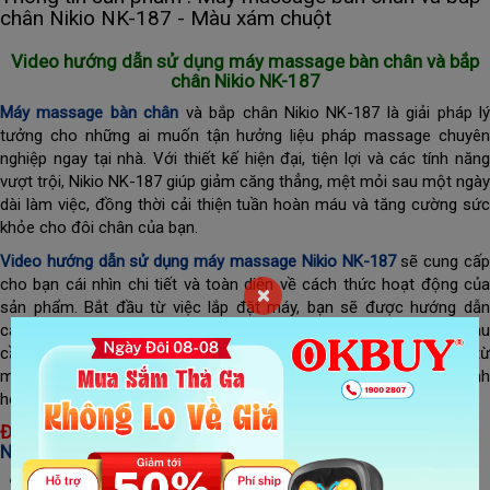
chân Nikio NK-187 - Màu xám chuột
Video hướng dẫn sử dụng máy massage bàn chân và bắp
chân Nikio NK-187
Máy massage bàn chân
và bắp chân Nikio NK-187 là giải pháp lý
tưởng cho những ai muốn tận hưởng liệu pháp massage chuyên
nghiệp ngay tại nhà. Với thiết kế hiện đại, tiện lợi và các tính năng
vượt trội, Nikio NK-187 giúp giảm căng thẳng, mệt mỏi sau một ngày
dài làm việc, đồng thời cải thiện tuần hoàn máu và tăng cường sức
khỏe cho đôi chân của bạn.
Video hướng dẫn sử dụng máy massage Nikio NK-187
sẽ cung cấ
cho bạn cái nhìn chi tiết và toàn diện về cách thức hoạt động của
×
sản phẩm. Bắt đầu từ việc lắp đặt máy, bạn sẽ được hướng dẫn
cách kết nối nguồn điện và điều chỉnh các thông số phù hợp với nhu
cầu cá nhân. Video sẽ giới thiệu các chế độ massage khác nhau, từ
massage nhẹ nhàng đến các chế độ mạnh mẽ hơn, giúp bạn linh
hoạt trong việc lựa chọn phương pháp thư giãn tối ưu.
Đặc điểm nổi bật của
máy massage bàn chân và bắp chân
Nikio NK-187
:
3 tính năng massage: con lăn, túi khí và nhiệt sưởi