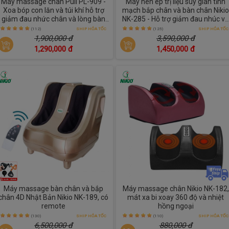
Máy massage chân Puli PL-909 -
Máy nén ép trị liệu suy giãn tĩnh
Xoa bóp con lăn và túi khí hỗ trợ
mạch bắp chân và bàn chân Nikio
giảm đau nhức chân và lòng bàn
NK-285 - Hỗ trợ giảm đau nhúc và
chân
tê nhức chân
(112)
SHIP HỎA TỐC
(125)
SHIP HỎA TỐC
1,900,000 đ
3,590,000 đ
1,290,000 đ
1,450,000 đ
Máy massage bàn chân và bắp
Máy massage chân Nikio NK-182,
chân 4D Nhật Bản Nikio NK-189, có
mát xa bi xoay 360 độ và nhiệt
remote
hồng ngoại
(130)
SHIP HỎA TỐC
(110)
SHIP HỎA TỐC
6,500,000 đ
880,000 đ