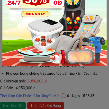
Sử dụng con lăn 3D, massage các huyệt đạo bàn chân
Sử dụng túi khí nắn bóp mu bàn chân, gót chân, bắp chân.
Sử dụng nhiệt sưởi ấm
giúp máu huyết lưu thông
9 cường độ xoa bóp mạnh nhẹ tùy chỉnh theo nhu cầu
5 chế độ matxa cho bạn trải nghiệm thư giãn hoàn hảo
3 chế độ massage bắp chân tùy chỉnh theo nhu cầu
Tính năng hẹn giờ có 6 mốc: 5-10-15-20-25-30 phút.
Bảng điều khiển điện tử, h
ỗ trợ thêm remote điều khiển
Thiết kế sang trọng hiện đại, chất liệu ABS bền đẹp
Phủ sơn bóng chống trầy xước tốt, có màu xám đẹp mắt
Giá khuyến mãi:
3,050,000 đ
Giá Gốc : 4,950,000 đ
Thời Gian Sản Phẩm Còn Khuyến Mãi:
01 Ngày 15:36:34
Xem Chi Tiết
Thêm Vào Giỏ Hàng