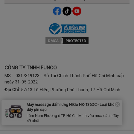
CÔNG TY TNHH FUNCO
MST: 0317319123 - Sở Tài Chính Thành Phố Hồ Chí Minh cấp
ngày 31-05-2022
Địa Chỉ:
57/13 Tô Hiệu, Phường Phú Thạnh, TP Hồ Chí Minh
Máy massage đấm lưng Nikio NK-136DC - Loại không
Mua hàng:
1900 2807 - (028) 7777 2807 (phím 1)
dây pin sạc
Bảo hành, kỹ thuật:
(028) 3974 2186; Tel/Zalo: 0941797286
Lâm Nam Phương ở TP. Hồ Chí Minh vừa mua cách đây
Khách Hàng Dự Án:
0368788855
49 phút