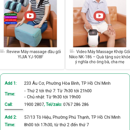
Review Máy massage đầu gối
Video Máy Massage Khớp Gối
YIJIA YJ-908F
Nikio NK-186 – Quà tặng sức khỏ
ý nghĩa cho ông bà, cha mẹ
Add 1:
233 Âu Cơ, Phường Hòa Bình, TP Hồ Chí Minh
- Thứ 2 tới thứ 7: Từ 7h30 tới 21h00
Time:
- Chủ nhật: Từ 9h30 tới 19h00
Call:
1900 2807
, Tel/zalo:
0767 286 286
Add 2:
57/13 Tô Hiệu, Phường Phú Thạnh, TP Hồ Chí Minh
Time:
8h00 tới 17h30, từ thứ 2 đến thứ 7