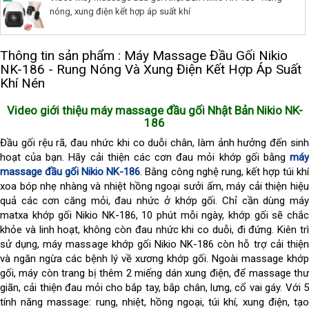
nóng, xung điện kết hợp áp suất khí
Thông tin sản phẩm : Máy Massage Đầu Gối Nikio
NK-186 - Rung Nóng Và Xung Điện Kết Hợp Áp Suất
Khí Nén
Video giới thiệu máy massage đầu gối Nhật Bản Nikio NK-
186
Đầu gối rệu rã, đau nhức khi co duỗi chân, làm ảnh hưởng đến sinh 
hoạt của bạn. Hãy cải thiện các cơn đau mỏi khớp gối bằng 
máy 
massage đầu gối Nikio NK-186
. Bằng công nghệ rung, kết hợp túi khí
xoa bóp nhẹ nhàng và nhiệt hồng ngoại sưởi ấm, máy cải thiện hiệu 
quả các cơn căng mỏi, đau nhức ở khớp gối. Chỉ cần dùng máy 
matxa khớp gối Nikio NK-186, 10 phút mỗi ngày, khớp gối sẽ chắc 
khỏe và linh hoạt, không còn đau nhức khi co duỗi, đi đứng. Kiên trì 
sử dụng, máy massage khớp gối Nikio NK-186 còn hỗ trợ cải thiện 
và ngăn ngừa các bệnh lý về xương khớp gối. Ngoài massage khớp 
gối, máy còn trang bị thêm 2 miếng dán xung điện, để massage thư 
giãn, cải thiện đau mỏi cho bắp tay, bắp chân, lưng, cổ vai gáy. Với 5 
tính năng massage: rung, nhiệt, hồng ngoại, túi khí, xung điện, tạo 