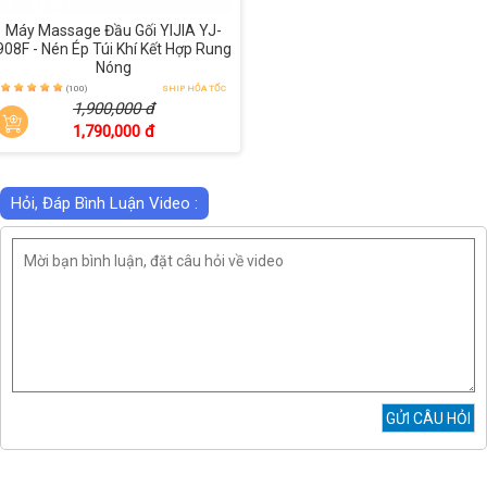
Máy Massage Đầu Gối YIJIA YJ-
908F - Nén Ép Túi Khí Kết Hợp Rung
Nóng
(100)
SHIP HỎA TỐC
1,900,000 đ
1,790,000 đ
Hỏi, Đáp Bình Luận Video :