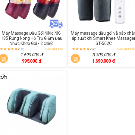
Máy Massage Đầu Gối Nikio NK-
Máy massage đầu gối và bắp châ
185 Rung Nóng Hỗ Trợ Giảm Đau
áp suất khí Smart Knee Massage
Nhức Khớp Gối - 2 chiếc
ST-502C
(122)
SHIP HỎA TỐC
(100)
SHIP HỎA TỐC
1,690,000 đ
3,300,000 đ
995,000 đ
1,690,000 đ