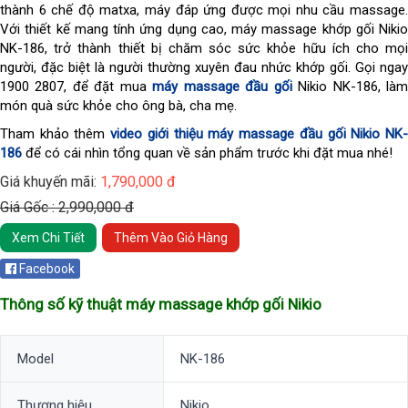
thành 6 chế độ matxa, máy đáp ứng được mọi nhu cầu massage. 
Với thiết kế mang tính ứng dụng cao, máy massage khớp gối Nikio 
NK-186, trở thành thiết bị chăm sóc sức khỏe hữu ích cho mọi 
người, đặc biệt là người thường xuyên đau nhức khớp gối. Gọi ngay 
1900 2807, để đặt mua 
máy massage đầu gối
 Nikio NK-186, làm
món quà sức khỏe cho ông bà, cha mẹ.
Tham khảo thêm
video giới thiệu máy massage đầu gối Nikio NK
186
để có cái nhìn tổng quan về sản phẩm trước khi đặt mua nhé!
Giá khuyến mãi:
1,790,000 đ
Giá Gốc : 2,990,000 đ
Xem Chi Tiết
Thêm Vào Giỏ Hàng
Facebook
Thông số kỹ thuật máy massage khớp gối
Nikio
Model
NK-186
Thương hiệu
Nikio.