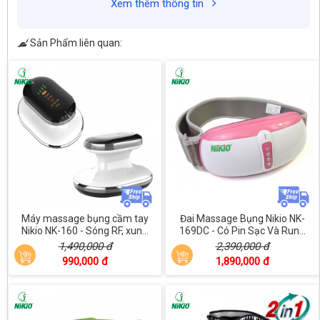
Xem thêm thông tin
Sản Phẩm liên quan:
Máy massage bụng cầm tay
Đai Massage Bụng Nikio NK-
Nikio NK-160 - Sóng RF, xun...
169DC - Có Pin Sạc Và Run...
1,490,000 đ
2,390,000 đ
990,000 đ
1,890,000 đ