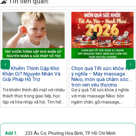
Tin liên quan:
Trẻ Khiếm Thính Gặp Khó
Chọn quà Tết sức khỏe và
Khăn Gì? Nguyên Nhân Và
ý nghĩa – Máy massage
Giải Pháp Hỗ Trợ
Nikio, món quà chăm sóc
trọn vẹn yêu thương
Trẻ khiếm thính đối mặt với nhiều
Gợi ý quà Tết sức khỏe ý nghĩa
thách thức trong giao tiếp, học
với máy massage Nikio: bồn
tập và hòa nhập xã hội. Tìm hiểu
ngâm chân, gối massage,
nguyên nhân, dấu hiệu nhận biết
massage lưng, khớp gối, đầu –
và giải pháp hỗ trợ hiệu quả nhất
phù hợp mọi đối tượng.
cho trẻ.
Add 1:
233 Âu Cơ, Phường Hòa Bình, TP Hồ Chí Minh