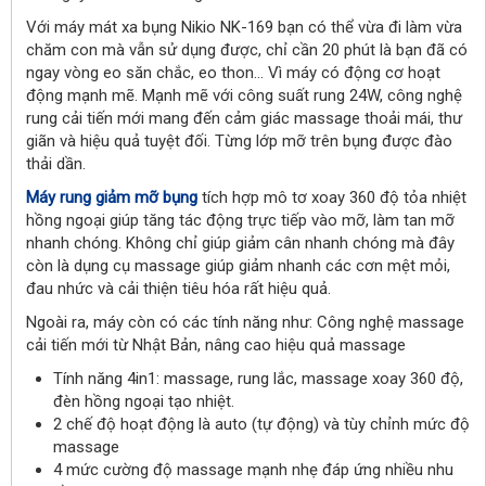
Với máy mát xa bụng Nikio NK-169 bạn có thể vừa đi làm vừa
chăm con mà vẫn sử dụng được, chỉ cần 20 phút là bạn đã có
ngay vòng eo săn chắc, eo thon… Vì máy có động cơ hoạt
động mạnh mẽ. Mạnh mẽ với công suất rung 24W, công nghệ
rung cải tiến mới mang đến cảm giác massage thoải mái, thư
giãn và hiệu quả tuyệt đối. Từng lớp mỡ trên bụng được đào
thải dần.
Máy rung giảm mỡ bụng
tích hợp mô tơ xoay 360 độ tỏa nhiệt
hồng ngoại giúp tăng tác động trực tiếp vào mỡ, làm tan mỡ
nhanh chóng. Không chỉ giúp giảm cân nhanh chóng mà đây
còn là dụng cụ massage giúp giảm nhanh các cơn mệt mỏi,
đau nhức và cải thiện tiêu hóa rất hiệu quả.
Ngoài ra, máy còn có các tính năng như: Công nghệ massage
cải tiến mới từ Nhật Bản, nâng cao hiệu quả massage
Tính năng 4in1: massage, rung lắc, massage xoay 360 độ,
đèn hồng ngoại tạo nhiệt.
2 chế độ hoạt động là auto (tự động) và tùy chỉnh mức độ
massage
4 mức cường độ massage mạnh nhẹ đáp ứng nhiều nhu