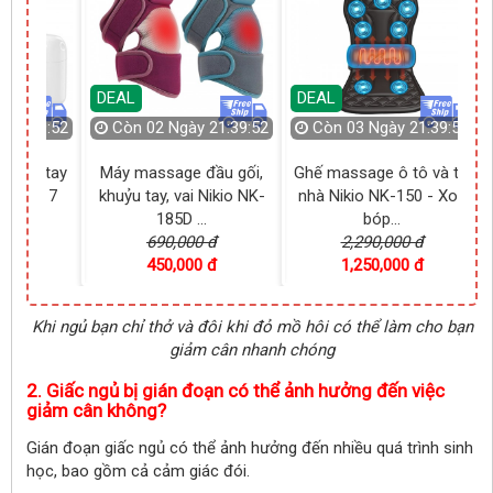
Còn
03 Ngày 21:39:49
DEAL
DEAL
21:39:50
Còn
03 Ngày 21:39:49
ầu gối,
Ghế massage ô tô và tại
Máy massage chân nén
Đ
ikio NK-
nhà Nikio NK-150 - Xoa
ép áp suất khí trị liệu suy
bóp...
g...
đ
2,290,000 đ
4,950,000 đ
đ
1,250,000 đ
3,050,000 đ
Khi ngủ bạn chỉ thở và đôi khi đỏ mồ hôi có thể làm cho bạn
giảm cân nhanh chóng
2. Giấc ngủ bị gián đoạn có thể ảnh hưởng đến việc
giảm cân không?
Gián đoạn giấc ngủ có thể ảnh hưởng đến nhiều quá trình sinh
học, bao gồm cả cảm giác đói.