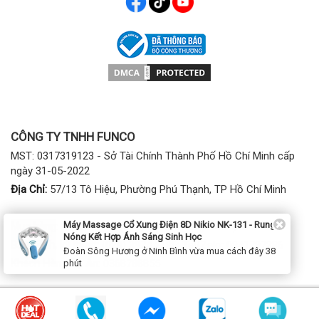
CÔNG TY TNHH FUNCO
MST: 0317319123 - Sở Tài Chính Thành Phố Hồ Chí Minh cấp
ngày 31-05-2022
Địa Chỉ:
57/13 Tô Hiệu, Phường Phú Thạnh, TP Hồ Chí Minh
Máy Massage Cổ Xung Điện 8D Nikio NK-131 - Rung
Mua hàng:
1900 2807 - (028) 7777 2807 (phím 1)
Nóng Kết Hợp Ánh Sáng Sinh Học
Bảo hành, kỹ thuật:
(028) 3974 2186; Tel/Zalo: 0941797286
Đoàn Sông Hương ở Ninh Bình vừa mua cách đây 38
Khách Hàng Dự Án:
0368788855
phút