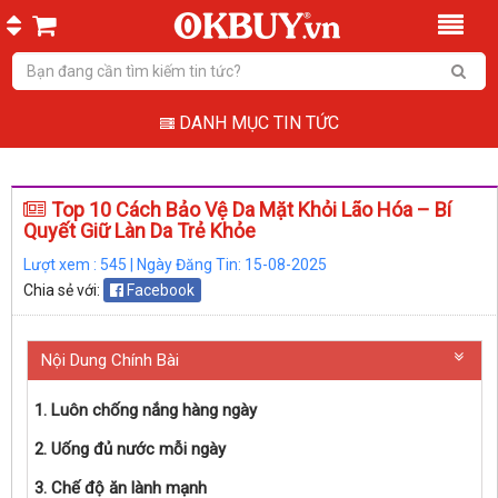
DANH MỤC TIN TỨC
Top 10 Cách Bảo Vệ Da Mặt Khỏi Lão Hóa – Bí
Quyết Giữ Làn Da Trẻ Khỏe
Lượt xem : 545 | Ngày Đăng Tin: 15-08-2025
Chia sẻ với:
Facebook
Nội Dung Chính Bài
1. Luôn chống nắng hàng ngày
2. Uống đủ nước mỗi ngày
3. Chế độ ăn lành mạnh