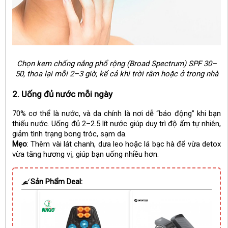
Chọn kem chống nắng phổ rộng (Broad Spectrum) SPF 30–
50, thoa lại mỗi 2–3 giờ, kể cả khi trời râm hoặc ở trong nhà
2. Uống đủ nước mỗi ngày
70% cơ thể là nước, và da chính là nơi dễ “báo động” khi bạn
thiếu nước. Uống đủ 2–2.5 lít nước giúp duy trì độ ẩm tự nhiên,
giảm tình trạng bong tróc, sạm da.
Mẹo
: Thêm vài lát chanh, dưa leo hoặc lá bạc hà để vừa detox
vừa tăng hương vị, giúp bạn uống nhiều hơn.
Sản Phẩm Deal: