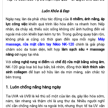
Luôn Khỏe & Đẹp
Ngày nay, làn da phải chịu tác động của
ô nhiễm, ánh nắng, áp
lực công việc
khiến quá trình lão hóa diễn ra nhanh hơn. Nếp
nhăn, da chảy xệ, thiếu sức sống không chỉ ảnh hưởng đến vẻ
ngoài mà còn khiến bạn kém tự tin. Trong guồng quay bận rộn,
không phải ai cũng có thời gian đến spa mỗi ngày.
Máy
massage, rửa mặt cầm tay Nikio NK-120
chính là giải pháp
chăm sóc da toàn diện, kết hợp
làm sạch sâu + massage
nâng cơ
ngay tại nhà.
Với
công nghệ rung vi điểm
và
chế độ rửa mặt bằng sóng âm
,
NK-120 giúp loại bỏ bụi bẩn, bã nhờn, đồng thời
kích thích sản
sinh collagen
để bạn sở hữu làn da mịn màng, săn chắc từ
bên trong.
1. Luôn chống nắng hàng ngày
Tia UVA và UVB là kẻ thù số một của làn da, gây lão hóa sớm,
nám, tàn nhang và thậm chí là ung thư da. Nhiều người nghĩ
chỉ cần chống nắng khi ra ngoài trời, nhưng thực tế tia UV vẫn