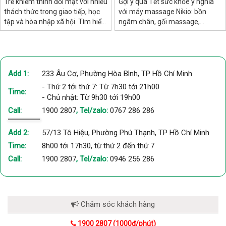
Trẻ khiếm thính đối mặt với nhiều
Gợi ý quà Tết sức khỏe ý nghĩa
thách thức trong giao tiếp, học
với máy massage Nikio: bồn
tập và hòa nhập xã hội. Tìm hiểu
ngâm chân, gối massage,
nguyên nhân, dấu hiệu nhận biết
massage lưng, khớp gối, đầu –
và giải pháp hỗ trợ hiệu quả nhất
phù hợp mọi đối tượng.
cho trẻ.
Add 1:
233 Âu Cơ, Phường Hòa Bình, TP Hồ Chí Minh
- Thứ 2 tới thứ 7: Từ 7h30 tới 21h00
Time:
- Chủ nhật: Từ 9h30 tới 19h00
Call:
1900 2807
, Tel/zalo:
0767 286 286
Add 2:
57/13 Tô Hiệu, Phường Phú Thạnh, TP Hồ Chí Minh
Time:
8h00 tới 17h30, từ thứ 2 đến thứ 7
Call:
1900 2807
, Tel/zalo:
0946 256 286
Chăm sóc khách hàng
1900 2807 (1000đ/phút)