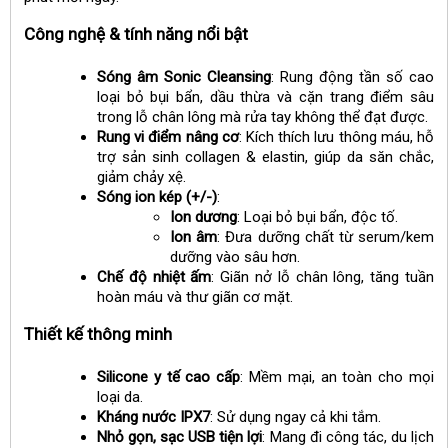
Công nghệ & tính năng nổi bật
Sóng âm Sonic Cleansing
: Rung động tần số cao
loại bỏ bụi bẩn, dầu thừa và cặn trang điểm sâu
trong lỗ chân lông mà rửa tay không thể đạt được.
Rung vi điểm nâng cơ
: Kích thích lưu thông máu, hỗ
trợ sản sinh collagen & elastin, giúp da săn chắc,
giảm chảy xệ.
Sóng ion kép (+/-)
:
Ion dương
: Loại bỏ bụi bẩn, độc tố.
Ion âm
: Đưa dưỡng chất từ serum/kem
dưỡng vào sâu hơn.
Chế độ nhiệt ấm
: Giãn nở lỗ chân lông, tăng tuần
hoàn máu và thư giãn cơ mặt.
Thiết kế thông minh
Silicone y tế cao cấp
: Mềm mại, an toàn cho mọi
loại da.
Kháng nước IPX7
: Sử dụng ngay cả khi tắm.
Nhỏ gọn, sạc USB tiện lợi
: Mang đi công tác, du lịch