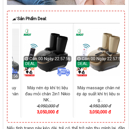
Sản Phẩm Deal:
22:57:55
Còn
00 Ngày 22:57:55
Còn
00 Ngày 22:57:55
DEAL
DEAL
trị liệu
Máy massage chân nén
Máy massage mắt
M
n1 Nikio
ép áp suất khí trị liệu suy
bluetooth Nikio NK-116 -
g...
Hỗ trợ gi...
 đ
4,950,000 đ
1,990,000 đ
 đ
3,050,000 đ
1,250,000 đ
Nếu tình trạng này kéo dài, trẻ có thể trở nên thu mình lại, dần