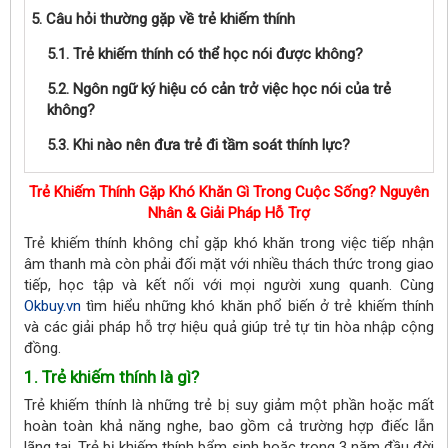
5. Câu hỏi thường gặp về trẻ khiếm thính
5.1. Trẻ khiếm thính có thể học nói được không?
5.2. Ngôn ngữ ký hiệu có cản trở việc học nói của trẻ
không?
5.3. Khi nào nên đưa trẻ đi tầm soát thính lực?
Trẻ Khiếm Thính Gặp Khó Khăn Gì Trong Cuộc Sống? Nguyên
Nhân & Giải Pháp Hỗ Trợ
Trẻ khiếm thính không chỉ gặp khó khăn trong việc tiếp nhận
âm thanh mà còn phải đối mặt với nhiều thách thức trong giao
tiếp, học tập và kết nối với mọi người xung quanh. Cùng
Okbuy.vn
tìm hiểu những khó khăn phổ biến ở trẻ khiếm thính
và các giải pháp hỗ trợ hiệu quả giúp trẻ tự tin hòa nhập cộng
đồng.
1. Trẻ khiếm thính là gì?
Trẻ khiếm thính là những trẻ bị suy giảm một phần hoặc mất
hoàn toàn khả năng nghe, bao gồm cả trường hợp điếc lẫn
lãng tai. Trẻ bị khiếm thính bẩm sinh hoặc trong 3 năm đầu đời