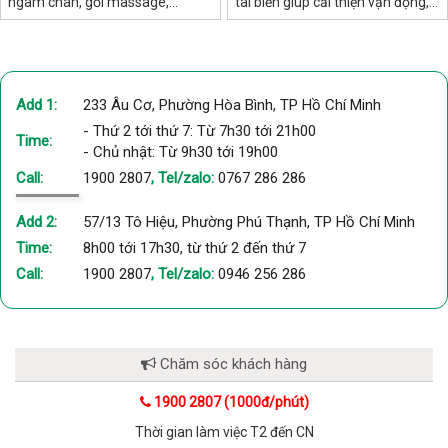
ngâm chân, gối massage,
tai biến giúp cải thiện vận động,
massage lưng, khớp gối, đầu –
phục hồi chức năng và nâng cao
phù hợp mọi đối tượng.
chất lượng sống cho người sau
tai biến.
Add 1:
233 Âu Cơ, Phường Hòa Bình, TP Hồ Chí Minh
- Thứ 2 tới thứ 7: Từ 7h30 tới 21h00
Time:
- Chủ nhật: Từ 9h30 tới 19h00
Call:
1900 2807
, Tel/zalo:
0767 286 286
Add 2:
57/13 Tô Hiệu, Phường Phú Thạnh, TP Hồ Chí Minh
Time:
8h00 tới 17h30, từ thứ 2 đến thứ 7
Call:
1900 2807
, Tel/zalo:
0946 256 286
Chăm sóc khách hàng
1900 2807 (1000đ/phút)
Thời gian làm việc T2 đến CN