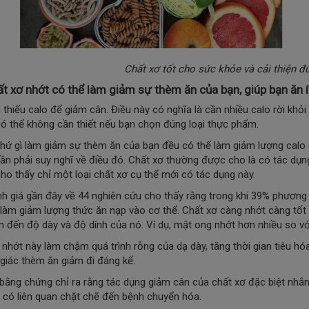
Chất xơ tốt cho sức khỏe và cải thiện đư
ất xơ nhớt có thể làm giảm sự thèm ăn của bạn, giúp bạn ăn í
 thiếu calo để giảm cân. Điều này có nghĩa là cần nhiều calo rời khỏi
ó thể không cần thiết nếu bạn chọn đúng loại thực phẩm.
thứ gì làm giảm sự thèm ăn của bạn đều có thể làm giảm lượng calo 
ần phải suy nghĩ về điều đó.
Chất xơ thường được cho là có tác dụn
ho thấy chỉ một loại chất xơ cụ thể mới có tác dụng này.
h giá gần đây về 44 nghiên cứu cho thấy rằng trong khi 39% phương 
làm giảm lượng thức ăn nạp vào cơ thể.
Chất xơ càng nhớt càng tốt
an đến độ dày và độ dính của nó. Ví dụ, mật ong nhớt hơn nhiều so vớ
 nhớt này làm chậm quá trình rỗng của dạ dày, tăng thời gian tiêu hó
giác thèm ăn giảm đi đáng kể.
bằng chứng chỉ ra rằng tác dụng giảm cân của chất xơ đặc biệt nhắ
 có liên quan chặt chẽ đến bệnh chuyển hóa.