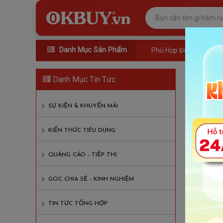
Danh Mục Sản Phẩm
Phù Hợp Đối Tượng
Chấ
Danh Mục Tin Tức
Lượt xem
SỰ KIỆN & KHUYẾN MÃI
Nội D
KIẾN THỨC TIÊU DÙNG
Chất x
QUẢNG CÁO - TIẾP THỊ
1. C
GÓC CHIA SẺ - KINH NGHIỆM
2. T
2
TIN TỨC TỔNG HỢP
2