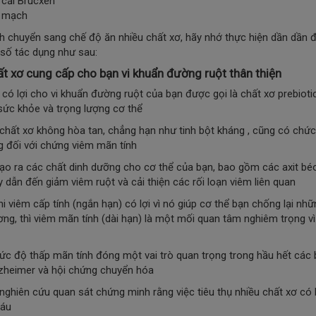
 cải Brucxen
 mạch
h chuyển sang chế độ ăn nhiều chất xơ, hãy nhớ thực hiện dần dần để 
số tác dụng như sau:
ất xơ cung cấp cho bạn vi khuẩn đường ruột thân thiện
 có lợi cho vi khuẩn đường ruột của bạn được gọi là chất xơ prebioti
 sức khỏe và trọng lượng cơ thể
chất xơ không hòa tan, chẳng hạn như tinh bột kháng , cũng có chức
g đối với chứng viêm mãn tính
ạo ra các chất dinh dưỡng cho cơ thể của bạn, bao gồm các axit béo
y dẫn đến giảm viêm ruột và cải thiện các rối loạn viêm liên quan
hi viêm cấp tính (ngắn hạn) có lợi vì nó giúp cơ thể bạn chống lại n
ơng, thì viêm mãn tính (dài hạn) là một mối quan tâm nghiêm trọng v
c độ thấp mãn tính đóng một vai trò quan trọng trong hầu hết các
zheimer và hội chứng chuyển hóa
nghiên cứu quan sát chứng minh rằng việc tiêu thụ nhiều chất xơ có
máu