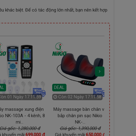
ều khác biệt. Để có tác động lớn nhất, bạn nên kết hợp
AL
DEAL
DEAL
Còn
01 Ngày 17:11:57
Còn
02 Ngày 17:11:56
Còn
01 
áy massage xung điện
Máy massage bàn chân và
Máy Massa
kio NK-103A - 4 kênh, 8
bắp chân pin sạc Nikio
NK-166DC 
mi...
NK-...
Giá gốc: 1,280,000 đ
Giá gốc: 1,390,000 đ
Giá gốc
á khuyến mãi:
699,000 đ
Giá khuyến mãi:
650,000 đ
Giá khuyến