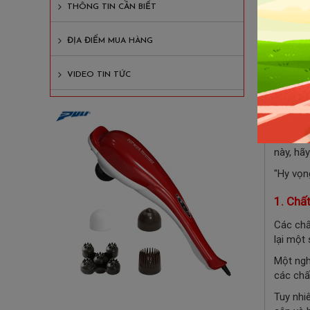
THÔNG TIN CẦN BIẾT
3. 
3
ĐỊA ĐIỂM MUA HÀNG
3
VIDEO TIN TỨC
Chất xơ
hòa tan
"chất x
này, hã
"Hy vọn
1. Chấ
Các chấ
lại một
Một ngh
các chấ
Tuy nhi