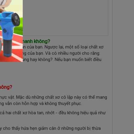
ụng siêu nhanh không?
ất cho phân của bạn. Ngược lại, một số loại chất xơ
 như cân nặng của bạn. Và c
ó nhiều người cho rằng:
ều này có đúng hay không?. Nếu bạn muốn biết điều
không?
hực vật.
Mặc dù những chất xơ cô lập này có thể mang
ặng vẫn còn hỗn hợp và không thuyết phục.
 cả hai chất xơ hòa tan, nhớt - đều không hiệu quả như
ày cho thấy hứa hẹn giảm cân ở những người bị thừa