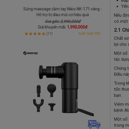
Bắp
Yến
Súng massage cầm tay Nikio NK-171 vàng -
Hỗ trợ trị đau mỏi cơ hiệu quả
Nếu địn
có một 
Giá gốc: 2,990,000đ
Giá khuyến mãi:
1,990,000đ
2.1 Ch
(17)
SHIP HỎA TỐC
Chất xơ
lợi cho
Một số 
tác dụn
Chúng t
Điều nà
Trong k
tổn thư
bạn.
Viêm mứ
bệnh Al
Một số 
trong 