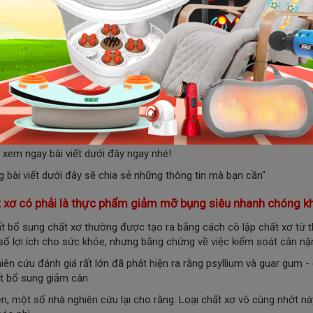
Cách giảm mỡ bụng béo bằng phương thức massage
.1 Cách giảm mỡ bụng bằng đai massage bụng X5 Hanln HL-601
.2 Cách giảm mỡ thừa bằng máy massage cầm tay
Chất xơ có phải là thực phẩm giảm mỡ b
 không hòa tan chủ yếu hoạt động như chất tạo bọt, bổ sung thêm ch
 có thể ảnh hưởng đáng kể đến sức khỏe và sự trao đổi chất - cũng
ơ
có thật sự là thực phẩm giảm mỡ bụng siêu nhanh". Vậy thực sự đi
y xem ngay bài viết dưới đây ngay nhé!
g bài viết dưới đây sẽ chia sẻ những thông tin mà bạn cần"
t xơ có phải là thực phẩm giảm mỡ bụng siêu nhanh chóng 
t bổ sung chất xơ thường được tạo ra bằng cách cô lập chất xơ từ t
 số lợi ích cho sức khỏe, nhưng bằng chứng về việc kiểm soát cân n
iên cứu đánh giá rất lớn đã phát hiện ra rằng psyllium và guar gum -
t bổ sung giảm cân
ên, một số nhà nghiên cứu lại cho rằng:
Loại chất xơ vô cùng nhớt n