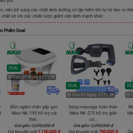
éo phì .
ên, việc bổ sung các chất dinh dưỡng cô lập hiếm khi tự nó tạo ra nhi
 chất xơ với các chiến lược giảm cân lành mạnh khác.
n Phẩm Deal:
DEAL
Còn
01 Ngày 17:11:57
DEAL
DE
Còn
01 Ngày 17:11:57
m
Bồn ngâm chân gấp gọn
Súng massage toàn thân
M
3
Nikio NK-193 hỗ trợ cải
Nikio NK-275 hỗ trợ giãn
Ni
thiệ...
cơ...
Giá gốc: 2,090,000 đ
Giá gốc: 2,090,000 đ
Giá khuyến mãi:
1,150,000 đ
Giá khuyến mãi:
790,000 đ
Gi