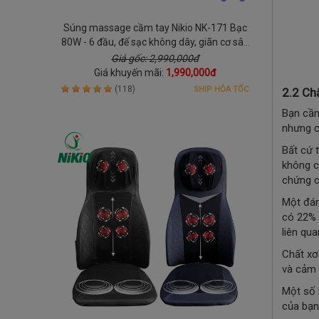
Súng massage cầm tay Nikio NK-171 Bạc
80W - 6 đầu, đế sạc không dây, giãn cơ sâu
cho mọi lứa tuổi
Giá gốc: 2,990,000đ
Giá khuyến mãi:
1,990,000đ
(118)
SHIP HỎA TỐC
2.2 Ch
Bạn cần
nhưng c
Bất cứ 
không c
chứng c
Một đán
có 22% 
liên qu
Chất xơ
và cảm 
Một số 
của bạn