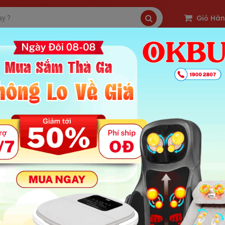
Giỏ Hà
SP Freeship
Sản Phẩm Hot
OKBUY Deal
t xơ có thật sự là thực phẩm giảm mỡ bụng siêu nhanh 
 : 1850 | Ngày Đăng Tin: 29-11-2021
ung Chính Bài
ơ có phải là thực phẩm giảm mỡ bụng siêu nhanh không?
hất xơ có phải là thực phẩm giảm mỡ bụng siêu nhanh chóng không
ại sao chất xơ là thực phẩm giảm mỡ bụng siêu nhanh chóng hiệu q
.1 Chất xơ cung cấp cho bạn vi khuẩn đường ruột thân thiện
.2 Chất xơ nhớt có thể làm giảm sự thèm ăn của bạn, giúp bạn ăn ít 