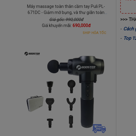
Máy massage toàn thân cầm tay Puli PL-
671DC - Giảm mỡ bụng, và thư giãn toàn
thân
>>> TH
Giá gốc: 990,000đ
Giá khuyến mãi:
690,000đ
-
Cách 
SHIP HỎA TỐC
-
Top 12