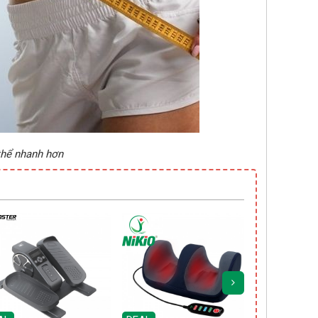
thể nhanh hơn
DEAL
Còn
01 