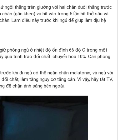
Thử ngồi thẳng trên giường với hai chân duỗi thẳng trước
hân (gân kheo) và hít vào trong 5 lần hít thở sâu và
chân. Làm điều này trước khi ngủ để giúp làm dịu hệ
giữ phòng ngủ ở nhiệt độ ổn định 66 độ C trong một
ẩy quá trình trao đổi chất. chuyển hóa 10%. Căn phòng
trước khi đi ngủ có thể ngăn chặn melatonin, và ngủ với
ổi chất, làm tăng nguy cơ tăng cân. Vì vậy, hãy tắt TV,
áng để chặn ánh sáng bên ngoài.