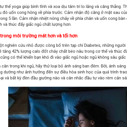
ư thế yoga giúp bình tĩnh và xoa dịu tâm trí lo lắng và căng thẳng. 
u đó uốn cong hông về phía trước. Cảm nhận độ căng ở mặt sau của c
trong 5 lần. Cảm nhận nhiệt nóng chảy về phía chân và uốn cong bàn 
nh và thúc đẩy giấc ngủ chất lượng hơn.
 trong môi trường mát hơn và tối hơn
t nghiên cứu nhỏ được công bố trên tạp chí Diabetes, những người 
ẽ tăng 42% lượng calo đốt cháy chất béo nâu trong cơ thể và thúc đ
cũng có thể khiến bạn khó đi vào giấc ngủ hoặc ngủ không sâu giấc
 cân trong khi ngủ, hãy thử loại bỏ ánh sáng ban đêm. Bởi, ánh sáng 
g dường như ảnh hưởng đến sự điều hòa sinh học của quá trình trao đ
oại và bất kỳ đèn đầu giường nào và cân nhắc đầu tư vào rèm cản s