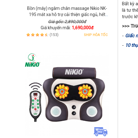
Bất kỳ 
Bồn (máy) ngâm chân massage Nikio NK-
là tư t
195 mát xa hỗ trợ cải thiện giấc ngủ, hết
trước k
lạnh chân - Đen
Giá gốc: 2,890,000đ
>>> TH
Giá khuyến mãi:
1,690,000đ
(153)
SHIP HỎA TỐC
-
Giấc 
-
10 th