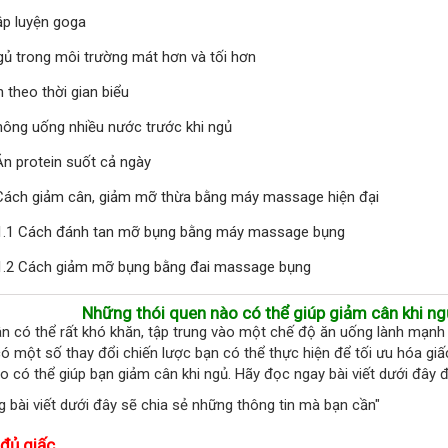
ập luyện goga
gủ trong môi trường mát hơn và tối hơn
n theo thời gian biểu
hông uống nhiều nước trước khi ngủ
Ăn protein suốt cả ngày
Cách giảm cân, giảm mỡ thừa bằng máy massage hiện đại
1.1 Cách đánh tan mỡ bụng bằng máy massage bụng
1.2 Cách giảm mỡ bụng bằng đai massage bụng
Nh
ững thói quen nào có thể giúp giảm cân khi ng
n có thể rất khó khăn, t
ập trung vào một chế độ ăn uống lành mạnh v
ó một số thay đổi chiến lược bạn có thể thực hiện để tối ưu hóa gi
 có thể giúp bạn giảm cân khi ngủ. Hãy đọc ngay bài viết dưới đây để
g bài viết dưới đây sẽ chia sẻ những thông tin mà bạn cần"
 đủ giấc