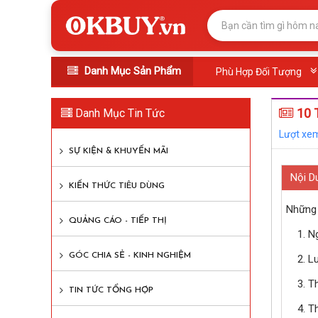
Danh Mục Sản Phẩm
Phù Hợp Đối Tượng
10 T
Danh Mục Tin Tức
Lượt xem
SỰ KIỆN & KHUYẾN MÃI
Nội D
KIẾN THỨC TIÊU DÙNG
Những 
QUẢNG CÁO - TIẾP THỊ
1. N
GÓC CHIA SẺ - KINH NGHIỆM
2. L
3. T
TIN TỨC TỔNG HỢP
4. T