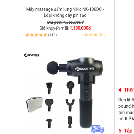
Máy massage đấm lưng Nikio NK-136DC -
Loại không dây pin sạc
Giá gốc: 1,550,000đ
Giá khuyến mãi:
1,190,000đ
(110)
SHIP HỎA TỐC
4. Thê
Bạn khô
pound h
tim mạc
có thể 
5. Tập