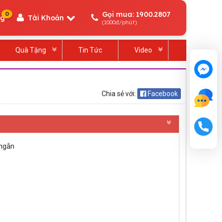
Gọi mua: 1900.2807
0
ng
Tài Khoản
(1000đ/phút)
Quà Tặng
Tin Tức
Video
Chia sẻ với:
Facebook
 ngắn