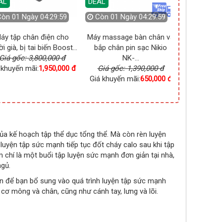
AL
DEAL
Còn
01 Ngày 04:29:58
Còn
01 Ngày 04:29:58
áy tập chân điện cho
Máy massage bàn chân và
Máy nén ép 
i già, bị tai biến Boost...
bắp chân pin sạc Nikio
mỏi chân 2
Giá gốc: 3,800,000 đ
NK-...
Giá gốc
 khuyến mãi:
1,950,000 đ
Giá gốc: 1,390,000 đ
Giá khuyến
Giá khuyến mãi:
650,000 đ
của kế hoạch tập thể dục tổng thể. Mà còn rèn luyện
luyện tập sức mạnh tiếp tục đốt cháy calo sau khi tập
m chí là một buổi tập luyện sức mạnh đơn giản tại nhà,
ngủ.
n để bạn bổ sung vào quá trình luyện tập sức mạnh
cơ mông và chân, cũng như cánh tay, lưng và lõi.