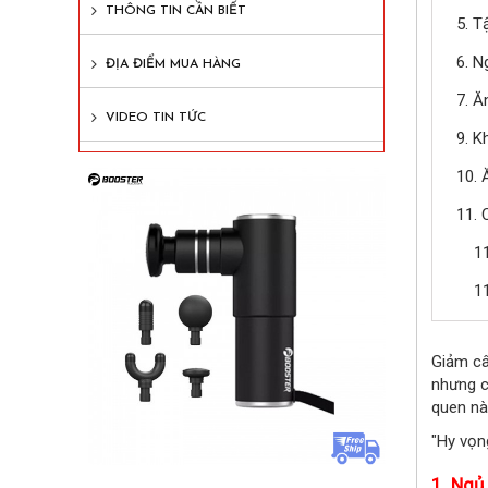
THÔNG TIN CẦN BIẾT
5. T
6. N
ĐỊA ĐIỂM MUA HÀNG
7. Ă
VIDEO TIN TỨC
9. K
10. 
11. 
1
1
Giảm câ
nhưng c
quen nào
"Hy vọn
1. Ngủ