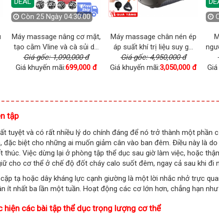
DEAL
DE
Còn
25 Ngày 04:29:59
u
Máy massage nâng cơ mặt,
Máy massage chân nén ép
M
tạo cằm Vline và cà sủi d...
áp suất khí trị liệu suy g...
ngườ
Giá gốc: 1,090,000 đ
Giá gốc: 4,950,000 đ
Giá khuyến mãi:
699,000 đ
Giá khuyến mãi:
3,050,000 đ
Giá
ện tập
rất tuyệt và có rất nhiều lý do chính đáng để nó trở thành một phần 
, đặc biệt cho những ai muốn giảm cân vào ban đêm. Điều này là do 
ết thúc. Việc dừng lại ở phòng tập thể dục sau giờ làm việc, hoặc thậ
giữ cho cơ thể ở chế độ đốt cháy calo suốt đêm, ngay cả sau khi đi 
cặp tạ hoặc dây kháng lực cạnh giường là một lời nhắc nhở trực qua
ân ít nhất ba lần một tuần. Hoạt động các cơ lớn hơn, chẳng hạn như 
c hiện các bài tập thể dục trọng lượng cơ thể