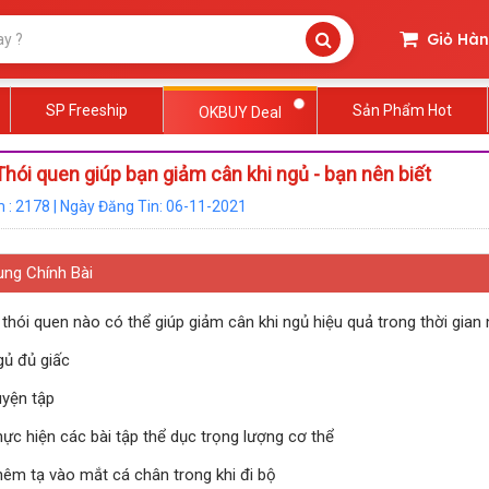
Giỏ Hà
SP Freeship
Sản Phẩm Hot
OKBUY Deal
hói quen giúp bạn giảm cân khi ngủ - bạn nên biết
 : 2178 | Ngày Đăng Tin: 06-11-2021
ung Chính Bài
thói quen nào có thể giúp giảm cân khi ngủ hiệu quả trong thời gian
gủ đủ giấc
uyện tập
hực hiện các bài tập thể dục trọng lượng cơ thể
hêm tạ vào mắt cá chân trong khi đi bộ