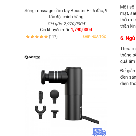
Một số t
Súng massage cầm tay Booster E - 6 đầu, 9
mặt, sa
tốc độ, chính hãng
thở ra 
Giá gốc: 2,970,000đ
thần ki
Giá khuyến mãi:
1,790,000đ
(117)
SHIP HỎA TỐC
6. Ngủ
Theo mộ
tháng s
quá ấm 
Để giảm
đèn sán
điện th