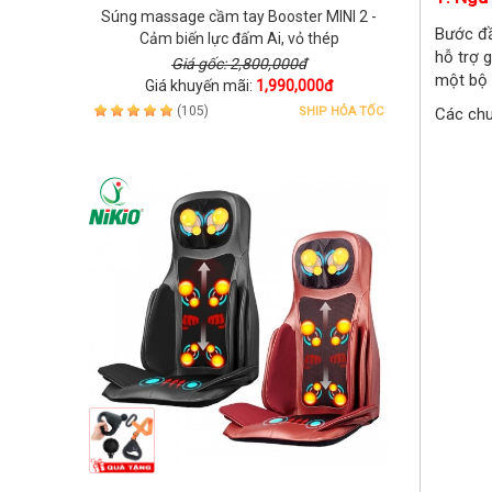
Súng massage cầm tay Booster MINI 2 -
Bước đầ
Cảm biến lực đấm Ai, vỏ thép
hỗ trợ 
Giá gốc: 2,800,000đ
một bộ 
Giá khuyến mãi:
1,990,000đ
(105)
SHIP HỎA TỐC
Các chu