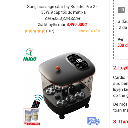
DEAL
DEAL
Súng massage cầm tay Booster Pro 2 -
:29:59
Còn
25 Ngày 04:29:59
Còn
25 Ngày 04:29:59
135W, 9 cấp tốc độ mát xa
Giá gốc: 5,980,000đ
age cầm
Máy massage nâng cơ mặt,
Cây lược massage da đầ
Giá khuyến mãi:
3,490,000đ
o NK-273
đẩy mụn cám, bụi bẩn, đẩy...
cầm tay Nikio NK-112 đa
(107)
SHIP HỎA TỐC
Giá gốc: 1,090,000 đ
nă...
000 đ
Giá khuyến mãi:
699,000 đ
Giá gốc: 1,250,000 đ
9,000 đ
Giá khuyến mãi:
890,000 đ
2. Luy
Cardio 
sức bền
luyện k
có thể 
Để một 
toàn th
3. Thự