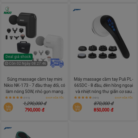
hơn.
- Máy massage chỉ có tác dụng thư giãn trong khoảng thời
gian ngắn. Không nên lạm dụng vì những tác động của máy
thường âm thầm chứ không xuất hiện ngay để người sử dụng
nhận biết.
Deal giá shock
Còn
02 Ngày 08:27:45
Súng massage cầm tay mini
Máy massage cầm tay Puli PL-
Nikio NK-173 - 7 đầu thay đổi, có
665DC - 8 đầu, đèn hồng ngoại
làm nóng 50W, nhỏ gọn mang
và nhiệt nóng thư giãn cơ sau
theo mọi lúc
ngày dài
(111)
SHIP HỎA TỐC
(101)
SHIP HỎA TỐC
1,290,000 đ
870,000 đ
790,000 đ
850,000 đ