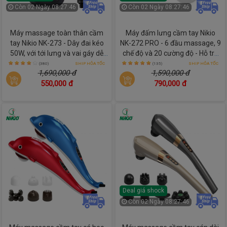
Còn
02 Ngày 08:27:45
Còn
02 Ngày 08:27:45
Máy massage toàn thân cầm
Máy đấm lưng cầm tay Nikio
tay Nikio NK-273 - Dây đai kéo
NK-272 PRO - 6 đầu massage, 9
50W, với tới lưng và vai gáy dễ
chế độ và 20 cường độ - Hỗ trợ
dàng
giảm đau nhức mỏi nhanh
(380)
SHIP HỎA TỐC
(135)
SHIP HỎA TỐC
1,690,000 đ
1,590,000 đ
chóng
550,000 đ
790,000 đ
Deal giá shock
Còn
02 Ngày 08:27:45