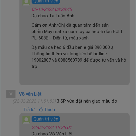
Quản trị viên
05-10-2022 08:28:45
Dạ chào Tạ Tuấn Anh
Cám ơn Anh/Chị đã quan tâm đến sản
phẩm
Máy mát xa cầm tay cá heo 6 đầu PULI
Điều khiển điện tử với nhiều chế độ rung
PL-608B - Điện tử, màu xanh
Nikio
NK-608B
sử dụng bảng điều khiển với các nút bấm điện
tử thông minh, cho phép người dùng dễ dàng tùy chỉnh nhiều
Dạ mẫu cá heo 6 đầu bên e giá 390.000 ạ
cấp độ tốc độ khác nhau theo nhu cầu. Nhờ thiết kế nút bấm
Thông tin thêm vui lòng liên hệ hotline
điện tử còn cung cấp nhiều chế độ rung linh hoạt, giúp bạn dễ
19002807 và 0888560789 để được tư vấn và hỗ
dàng lựa chọn mức độ phù hợp với cơ thể, mang đến trải
trợ.
nghiệm massage thoải mái và tối ưu hơn. Điều này không chỉ
giúp người dùng dễ thao tác mà còn tạo ra cảm giác thư giãn,
đáp ứng nhu cầu massage chuyên sâu.
V
Võ văn Liệt
(22-02-2022 11:51:53)
3 SP vừa đặt nên giao màu đo
Trả lời
Thích
Quản trị viên
22-02-2022 16:25:01
Dạ chào Võ Văn Liệt