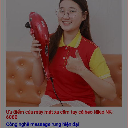
Ưu điểm của m
áy mát xa cầm tay cá heo Nikio NK-
608B
Công nghệ massage rung hiện đại