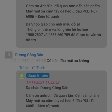
Cám ơn Anh/Chị đã quan tâm đến sản phẩm
Máy mát xa cầm tay cá heo 6 đầu PULI PL-
608B - Điện tử, xanh
Dạ Shop giao cho anh màu đỏ ạ!
Thông tin thêm vui lòng liên hệ hotline
1900.2807 và 0888.560.789 để được tư vấn và
hỗ trợ.
D
Dương Công Dân
(17-11-2021 11:48:32)
Có bán đầu mát xa không
Trả lời
Thích
Chế độ massage linh hoạt
Quản trị viên
Máy massage cầm tay cá heo
Nikio
NK-608B
được trang bị 3
17-11-2021 11:52:42
kiểu rung massage khác nhau, từ nhẹ nhàng thư giãn cho đến
Dạ chào Dương Công Dân
những nhịp rung mạnh mẽ nhằm tác động sâu vào các nhóm
Cám ơn anh/chị đã quan tâm đến sản phẩm
cơ mỏi. Đồng thời, thiết bị còn cho phép lựa chọn 6 cấp độ
Máy mát xa cầm tay cá heo 6 đầu PULI PL-
cường độ rung, giúp bạn dễ dàng điều chỉnh mức độ mạnh
608B - Điện tử, xanh
yếu phù hợp với nhu cầu của từng vùng cơ thể. Chế độ