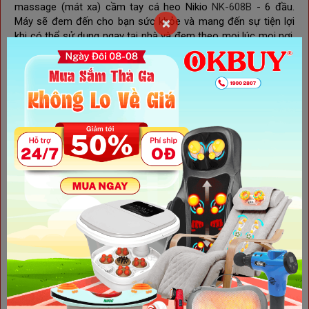
massage (mát xa) cầm tay cá heo Nikio
NK-608B
- 6 đầu.
Máy sẽ đem đến cho bạn sức khỏe và mang đến sự tiện lợi
×
khi có thể sử dụng ngay tại nhà và đem theo mọi lúc mọi nơi.
Máy mát xa cầm tay cá heo
Nikio
NK-608B
- 6 đầu là thiết bị
chăm sóc sức khỏe hoàn hảo cho bạn và gia đình bạn. Là
thiết bị thích hợp làm quà tặng cho người thân và bạn bè.