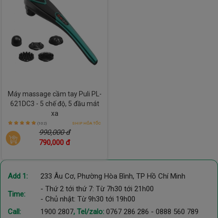
Máy massage cầm tay Puli PL-
621DC3 - 5 chế độ, 5 đầu mát
xa
(102)
SHIP HỎA TỐC
990,000 đ
790,000 đ
Add 1:
233 Âu Cơ, Phường Hòa Bình, TP Hồ Chí Minh
- Thứ 2 tới thứ 7: Từ 7h30 tới 21h00
Time:
- Chủ nhật: Từ 9h30 tới 19h00
Call:
1900 2807
, Tel/zalo:
0767 286 286
-
0888 560 789