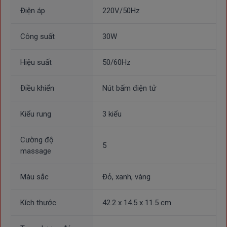
dùng có thể cầm máy dễ dàng, thoải mái và tận hưởng liệu
Điện áp
220V/50Hz
pháp massage thư giãn một cách trọn vẹn hơn.
Công suất
30W
Hiệu suất
50/60Hz
Điều khiển
Nút bấm điện tử
Kiểu rung
3 kiểu
Cường độ
5
massage
Màu sắc
Đỏ, xanh, vàng
Kích thước
42.2 x 14.5 x 11.5 cm