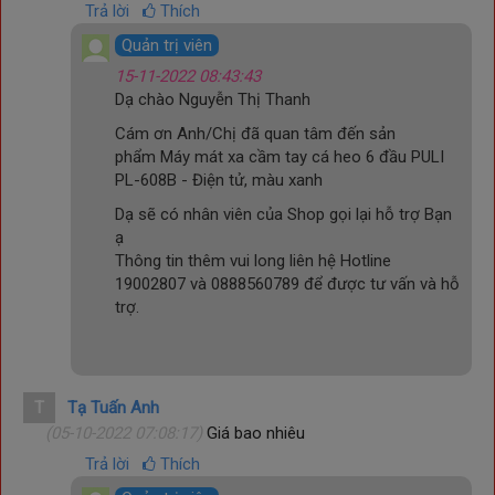
Trả lời
Thích
Đầu massage tròn:
thích hợp massage, xoa bóp cho toàn
bộ cơ thể, hỗ trợ giúp các cơ được thư giãn.
Quản trị viên
15-11-2022 08:43:43
Đầu massage 5 chấu:
thích hợp dùng để massage, xoa
Dạ chào Nguyễn Thị Thanh
bóp vòng eo, mông và đùi, hỗ trợ các cơ săn chắc.
Cám ơn Anh/Chị đã quan tâm đến sản
phẩm
Máy mát xa cầm tay cá heo 6 đầu PULI
PL-608B - Điện tử, màu xanh
Dạ sẽ có nhân viên của Shop gọi lại hỗ trợ Bạn
ạ
Thông tin thêm vui long liên hệ Hotline
19002807 và 0888560789 để được tư vấn và hỗ
trợ.
T
Tạ Tuấn Anh
(05-10-2022 07:08:17)
Giá bao nhiêu
Trả lời
Thích