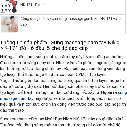
NK-171 - Đỏ tím
Công dụng thần kỳ của súng massage gun Nikio NK-171 vơi cơ
bắp
Thông tin sản phẩm : Súng massage cầm tay Nikio
NK-171 đỏ - 6 đầu, 5 chế độ cao cấp
Những ai nên dùng súng mát xa cầm tay này? Với những ai thường 
đau nhức mỏi hằng ngày như: Nhân viên văn phòng, người già, người 
lớn tuổi, người lao động chân tay... Đặc biệt các vận động viên đang 
tập luyện thể thao hoặc thi đấu, các bạn GYMer, tập luyện 
Yoga...Thường bị đau cơ, căng cơ trong quá trình tập luyện hoặc thi 
đấu với cường độ cao. Nên sử dụng sản phẩm này trước và sau khi 
tập luyện để tránh những cơn đau cơ đáng tiếc xảy ra. Ngoài ra 
súng 
massage cầm tay
 này được xem là cách khỏi động các nhóm cơ 
hiệu quả và ít tốn sức cho vận động viên trước các buổi tập hoặc thi 
đấu thể thao.
Súng massage cầm tay Nhật Bản Nikio NK-171 này có gì đặc biệt? 
Thường các dòng súng mát xa trên thị trường chỉ có một chế độ 