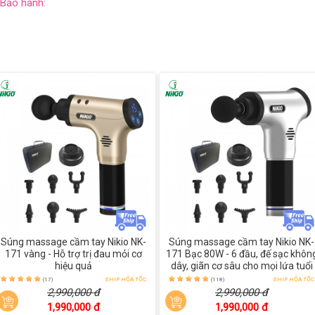
Bảo hành:
Súng massage cầm tay Nikio NK-
Súng massage cầm tay Nikio NK-
171 vàng - Hỗ trợ trị đau mỏi cơ
171 Bạc 80W - 6 đầu, đế sạc khôn
hiệu quả
dây, giãn cơ sâu cho mọi lứa tuổi
(17)
SHIP HỎA TỐC
(118)
SHIP HỎA TỐC
2,990,000 đ
2,990,000 đ
1,990,000 đ
1,990,000 đ