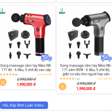
Súng massage cầm tay Nikio NK-
Súng massage cầm tay Nikio NK-
171 đỏ - 6 đầu, 5 chế độ cao cấp
171 xám 80W - 6 đầu, 5 chế độ,
giãn cơ sâu cho người hay vận
(8)
SHIP HỎA TỐC
động
2,990,000 đ
(120)
SHIP HỎA TỐC
2,990,000 đ
1,990,000 đ
1,990,000 đ
Hỏi, Đáp Bình Luận Video :