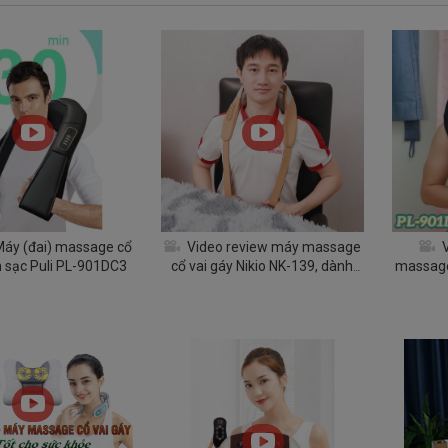
Máy (đai) massage cổ
Video review máy massage
V
n sạc Puli PL-901DC3
cổ vai gáy Nikio NK-139, dành
massage
cho dân văn phòng