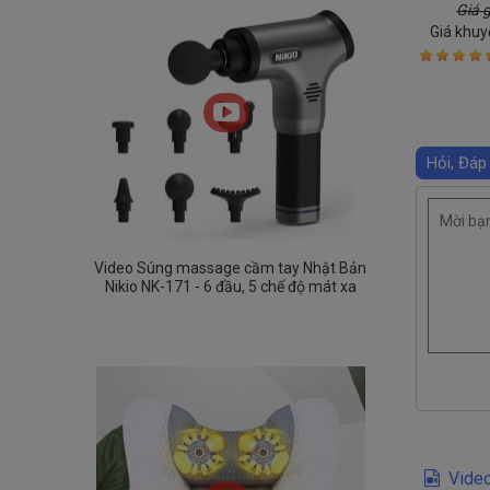
ấn mô phỏ
Giá 
hỗ trợ g
Giá khuy
n
Hỏi, Đáp
Video Súng massage cầm tay Nhật Bản
Nikio NK-171 - 6 đầu, 5 chế độ mát xa
Video