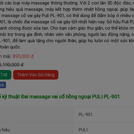
 với các loại máy massage thông thường. Với 2 con lăn 3D độc đáo, 
tăng hiệu quả massage, máy kết hợp thêm nhiệt hồng ngoại, giúp l
 massage cổ vai gáy Puli PL-901, có thể dùng để đấm bóp ở nhiều vị t
901, là chiếc đai massage cổ vai gáy tốt nhất hiện nay. Sở hữu Puli P
hanh chóng được xóa tan. Cho bạn cảm giác thư giãn, cơ thể khỏe m
 nội trợ trong gia đình, nhân viên văn phòng, người lao động nặng,
PL-901, để làm quà tặng cho người thân, giúp họ luôn có một sức k
toàn quốc. 
n mãi:
890,000 đ
 1,190,000 đ
Tiết
Thêm Vào Giỏ Hàng
ok
 kỹ thuật Đai massage vai cổ hồng ngoại PULI PL-901
PL-901
 hiệu
PULI