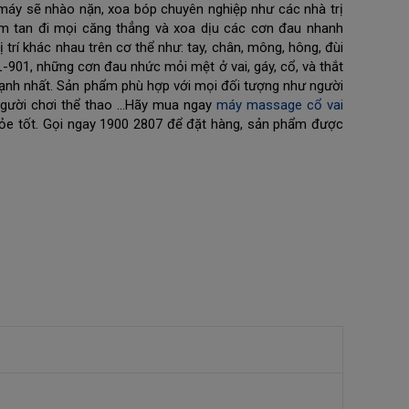
máy sẽ nhào nặn, xoa bóp chuyên nghiệp như các nhà trị 
àm tan đi mọi căng thẳng và xoa dịu các cơn đau nhanh 
rí khác nhau trên cơ thể như: tay, chân, mông, hông, đùi 
L-901, những cơn đau nhức mỏi mệt ở vai, gáy, cổ, và thắt 
ạnh nhất. Sản phẩm phù hợp với mọi đối tượng như người 
 người chơi thể thao …Hãy mua ngay 
máy massage cổ vai 
hỏe tốt. Gọi ngay 1900 2807 để đặt hàng, sản phẩm được 