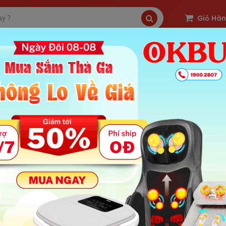
Giỏ Hà
SP Freeship
Sản Phẩm Hot
OKBUY Deal
 Máy massage xoa bóp dây ấn cổ vai gáy hồng ngoại PULI
 phòng