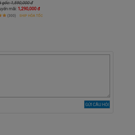
và nhiệt nóng
á gốc: 1,590,000 đ
uyến mãi:
1,290,000 đ
(300)
SHIP HỎA TỐC