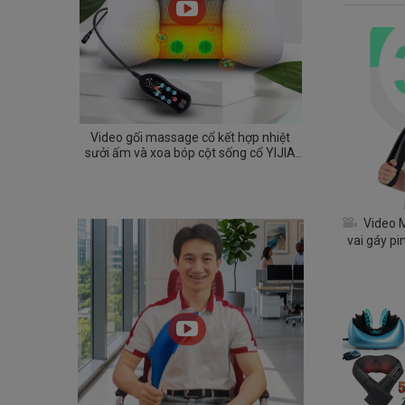
Video gối massage cổ kết hợp nhiệt
sưởi ấm và xoa bóp cột sống cổ YIJIA
YJ-A3
Video 
vai gáy pi