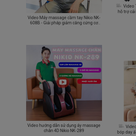
Video
hỗ trợ cải
nh
Video Máy massage cầm tay Nikio NK-
608B - Giải pháp giảm căng cứng cơ
cho dân văn phòng
Video hướng dẫn sử dụng áy massage
Vide
chân 4D Nikio NK-289
bóp day ấ