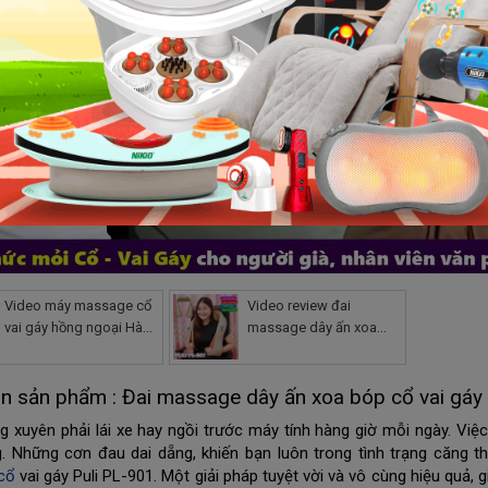
Video máy massage cổ
Video review đai
vai gáy hồng ngoại Hàn
massage dây ấn xoa
Quốc PULI PL-901 - 8 bi
bóp cổ vai gáy hồng
ngoại PULI PL-901
in sản phẩm : Đai massage dây ấn xoa bóp cổ vai gá
 xuyên phải lái xe hay ngồi trước máy tính hàng giờ mỗi ngày. Việc
. Những cơn đau dai dẵng, khiến bạn luôn trong tình trạng căng th
cổ
 vai gáy Puli PL-901. Một giải pháp tuyệt vời và vô cùng hiệu quả,