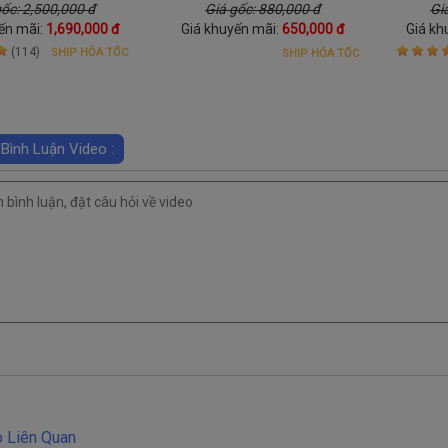
ng như bàn tay người
Quốc - nhiệt nóng hỗ trợ giảm
gốc: 2,500,000 đ
Giá gốc: 880,000 đ
Gi
iảm đau nhức và mỏi
đau nhức mỏi
ến mãi:
1,690,000 đ
Giá khuyến mãi:
650,000 đ
Giá kh
hanh chóng
(114)
SHIP HỎA TỐC
SHIP HỎA TỐC
 Bình Luận Video :
 Liên Quan