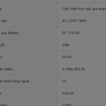
g
Cắm điện trực tiếp qua alapt
 vào
AC-220V/ 50Hz
 qua Alapter
DC 12V/2A
uất
24W
ệu
Da PU
ảo chiều
2 chiều 360 độ
e nhiệt hồng ngoại
có
c
màu be.
lượng
1700g