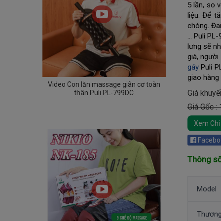
5 lần, so
liệu. Để 
chóng. Đai
… Puli PL-
lưng sẽ n
già, người
gáy
 Puli 
giao hàng 
Video Con lăn massage giãn cơ toàn
Giá khuyế
thân Puli PL-799DC
Giá Gốc :
Xem Chi 
Facebo
Thông số
Model
Thương