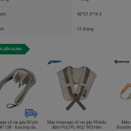
hước
42*21.5*16.5
nh
12 tháng
 LIÊN QUAN
ge cổ vai gáy 6D pin
Máy massage cổ vai gáy 99 kiểu
Máy 
NK-138 - Xoa bóp day
đấm PULI PL-902/ 903 Hàn
Booster