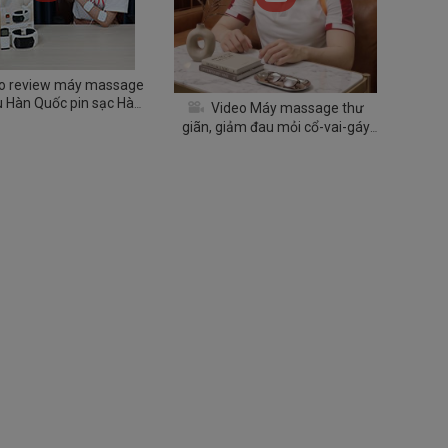
o review máy massage
iệu Hàn Quốc pin sạc Hàn
Video Máy massage thư
uốc Puli PL-758
giãn, giảm đau mỏi cổ-vai-gáy
Booster BT-36