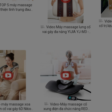
 TOP 5 máy massage
 thiện tình trạng đau
ức cổ vai gáy
Vide
cổ trị l
Video Máy massage lưng cổ
Q
vai gáy đa năng YIJIA YJ-M3 -
Rung và nóng đa năng
o máy massage xoa
Video-Máy massage cổ
n cổ vai gáy 6D Nikio
xung điện đa chức năng RED