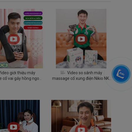
ideo giới thiệu máy
Video so sánh máy
 cổ vai gáy hồng ngoại
massage cổ xung điện Nikio NK-
Puli PL-901DC3
130 & Nikio NK-131