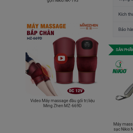
gọn Nikio NK-193
Kích t
Bảo hà
SẢN PHẨM
Video Máy massage đầu gối trị liệu
Ming Zhen MZ-669D
Máy massa
sạc Nikio 