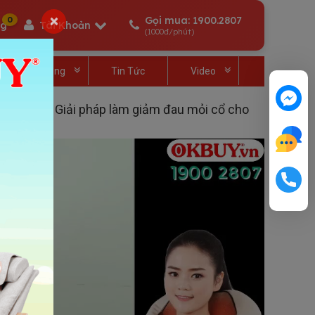
×
Gọi mua: 1900.2807
0
ng
Tài Khoản
(1000đ/phút)
Quà Tặng
Tin Tức
Video
 PL-901 - Giải pháp làm giảm đau mỏi cổ cho