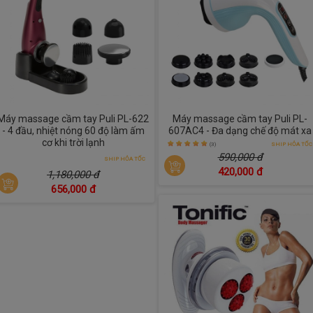
Máy massage cầm tay Puli PL-622
Máy massage cầm tay Puli PL-
- 4 đầu, nhiệt nóng 60 độ làm ấm
607AC4 - Đa dạng chế độ mát xa
cơ khi trời lạnh
(3)
SHIP HỎA TỐC
590,000 đ
SHIP HỎA TỐC
420,000 đ
1,180,000 đ
656,000 đ