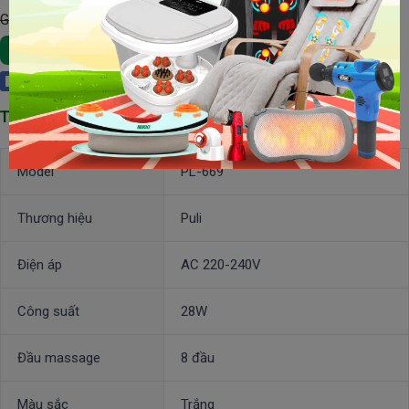
Giá Gốc : 650,000 đ
Xem Chi Tiết
Thêm Vào Giỏ Hàng
Facebook
Thông số kỹ thuật của máy massage cầm tay Puli PL-669
Model
PL-669
Thương hiệu
Puli
Điện áp
AC 220-240V
Công suất
28W
Đầu massage
8 đầu
Màu sắc
Trắng