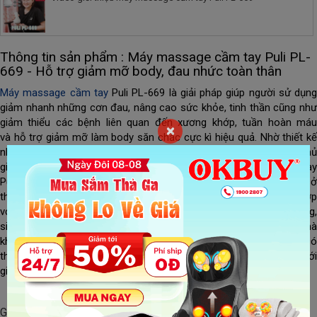
Thông tin sản phẩm : Máy massage cầm tay Puli PL-
669 - Hỗ trợ giảm mỡ body, đau nhức toàn thân
Máy massage cầm tay
Puli PL-669 là giải pháp giúp người sử dụng
giảm nhanh những cơn đau, nâng cao sức khỏe, tinh thần cũng như
giảm thiểu các bệnh liên quan đến xương khớp, tuần hoàn máu
×
và hỗ trợ giảm mỡ làm body săn chắc cực kì hiệu quả. Nhờ thiết kế
nhỏ gọn nên bạn
có thể mang đi theo mọi lúc mọi nơi để tranh th
giờ nghỉ trưa, giải lao để thư giãn.
Sử dụng máy massage cầm ta
Puli PL-669 bạn sẽ không mất thời gian và chi phí đi đến các cơ sở
thẩm mỹ hoặc phòng tập. Ngoài ra sản phẩm cũng đặc biệt phù hợp
với người bận rộn, ít thời gian chăm sóc bản thân, dân văn phòng,
sinh viên,…
Với những ưu điểm tuyệt vời trên, còn ngừng ngại gì m
không mua ngay cho mình
máy matxa cầm tay
Puli PL-669 để có
thể chăm sóc sức khỏe ngay tại nhà. Sản phẩm đang được bán với
giá ưu đãi, hãy nhanh tay đặt hàng nhé!
Giá khuyến mãi:
490,000 đ