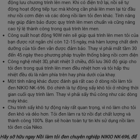
động lưu chương trình lên men. Khi có điện trở lại, nồi sẽ tự
động hoạt động tiếp tục mà không cần phải lên men lại từ đầu
như nồi cơm điện và các dòng nồi làm tỏi đen khác. Tính năng
này giúp đảm bảo được quy trình lên men chuẩn và cũng nâng
cao tỷ lệ thành công trong quá trình lên men.
Công suất hoạt động 90W nên sẽ giúp quá trình lên men tỏi của
bạn được rút ngắn chỉ còn 12-15 ngày, mà hàm lượng chất dinh
dưỡng của tỏi đen vẫn được đảm bảo. Thay vì phải mất tầm 30
đến 45 ngày theo phương pháp truyền thống bằng nồi cơm điện
Công nghệ nhiệt 3D, phát nhiệt 3 chiều, đối lưu 360 độ giúp cho
tỏi đen trong quá trình lên men đều nhiệt hơn và tỏi hấp thu
nhiệt đều dù là nằm phía trên hay phía dưới của khay.
Một tính năng khác được đánh giá rất cao ở dòng nồi làm tỏi
đen NIKIO NK-696. Đó chính là tự động sấy khô tỏi ở những thời
gian cuối quy trình làm. Thay vì phải sấy thủ công như các dòng
máy khác.
Chu trình sấy khô tự động này rất quan trọng, vì nó làm cho tỏi
đen khô và dẻo hơn. Tỏi đen làm ra từ nồi đạt chất lượng và
thành công 100%. Bạn sẽ hoàn toàn tự tin khi sử dụng nồi làm
tỏi đen của Nikio.
Hãy sỡ hữu ngay Nồi làm tỏi đen chuyên nghiệp NIKIO NK-696, để