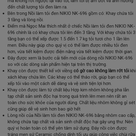
mà không rớt ngược lại vào tỏi, làm tỏi bị ẩm ướt và ảnh hưởng
đến chất lượng tỏi đen làm ra.
Bên trong Nồi làm tỏi đen NIKIO NK-696 gồm có: Khay chứa tỏi
3 tầng và lòng nồi.
Điểm mà Ngọc Mai thích nhất ở chiếc Nồi làm tỏi đen NIKIO NK-
696 chính là có khay chưa tỏi lên đến 3 tầng. Với khay chứa tỏi 3
tầng bạn có thể xếp được 1.5 đến 1.7 kg tỏi tươi cho 1 lần lên
men. Điều này giúp cho quý vị có thể làm được nhiều tỏi đen
hơn, vừa tiết kiệm được điện năng vừa tiết kiệm được thời gian.
Đây được xem là bước cải tiến mới của dòng nồi NIKIO NK-696
so với các dòng sản phẩm hiện tại trên thị trường.
Khay còn được thiết kế với viềng
có gờ cao không làm rớt tỏi
khi
xách khay chứa lên. Các khay có thể tháo rời, giúp bạn có thể
xếp tỏi vào một cách dễ dàng và vệ sinh tiện lợi hơn.
Khay còn được làm từ chất liệu Hợp kim nhôm không pha lẫn
tạp chất sản sinh độc hại trong quá trình lên men nên rất an
toàn cho sức khỏe của người dùng. Chất liệu nhôm không gỉ sét
cũng giúp dễ vệ sinh hơn bao giờ hết
Lòng nồi của Nồi làm tỏi đen NIKIO NK-696 bằng nhôm cao cấp,
không chứa tạp chất và sản sinh chất độc hại gây ung thư. Nên
quý vị hoàn toàn có thể yên tâm sử dụng. Đáy nồi còn được
tráng men sứ Ceramic chống dính tối ưu giúp công việc chùi rữa