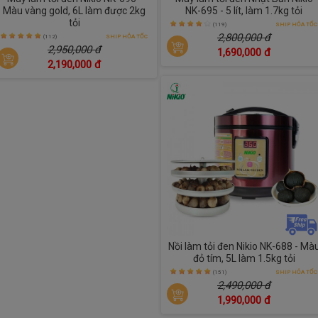
Màu vàng gold, 6L làm được 2kg
NK-695 - 5 lít, làm 1.7kg tỏi
tỏi
(119)
SHIP HỎA TỐC
2,800,000 đ
(112)
SHIP HỎA TỐC
2,950,000 đ
1,690,000 đ
2,190,000 đ
Nồi làm tỏi đen Nikio NK-688 - Mà
đỏ tím, 5L làm 1.5kg tỏi
(151)
SHIP HỎA TỐC
2,490,000 đ
1,990,000 đ