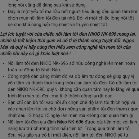
lòng nồi cũng dễ dàng sau khi sử dụng.
Đây là một yếu tố mà hầu hết người tiêu dùng đều quan tâm khi
chọn mua nồi làm tỏi đen tại nhà. Bởi vì một chiếc lòng nồi tốt
sẽ cho khả năng hấp thụ nhiệt và truyền nhiệt tốt.
Lợi ích tuyệt vời của chiếc nồi làm tỏi đen NIKIO NK-696 mang lại,
chính là tiết kiệm thời gian và có tỉ lệ thành công tuyệt đối. Ngọc
Mai và quý vị hãy cùng tìm hiểu xem công nghệ lên men tỏi của
chiếc nồi này có gì khác biệt nhé !
Nồi làm tỏi đen NIKIO NK-696 sở hữu công nghệ lên men hoàn
toàn tự động từ Nhật Bản.
Công nghệ cân bằng nhiệt độ và độ ẩm tự động sẽ giúp quý vị
yên tâm và thảnh thơi trong thời gian làm tỏi đen. Có nồi làm tỏi
đen NIKIO NK-696, quý vị không cần quan tâm hay lo lắng về quá
trình lên men tỏi đen, mà tỉ lệ thành công lại rất cao.
Bạn chỉ cần bỏ tỏi vào nồi ấn chọn chế độ làm tỏi thích hợp và
xác nhận làm tỏi và chờ đợi những sản phẩm tỏi đen thơm ngon
nhất sau 12 hoặc 15 ngày lên men mà không cần quan tâm gì.
Nồi làm tỏi đen gia đình
Nikio NK-696
được cải tiến mới, với tính
năng lưu trữ chương trình nấu tiện lợi. Trong quá trình làm tỏi
đen, nếu gặp sự cố bị mất điện, nồi làm tỏi đen NIKIO sẽ tự