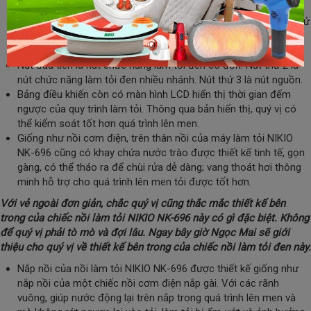
siêu nhạy. Qúy vị có thể nhìn thấy, bảng điều khiển chỉ có 3 nút
bấm vô cùng đơn giản, nên sẽ rất sử dụng. Dù quý vị mới mới sử
dụng lần đầu, nhưng Ngọc Mai bảo đảm rằng quý vị sẽ thấy dễ
dàng hơn bao giờ hết đấy.
Nút đầu tiên là nút chức năng làm tỏi đen cô đơn. Nút thứ 2 là
nút chức năng làm tỏi đen nhiều nhánh. Nút thứ 3 là nút nguồn.
Bảng điều khiến còn có màn hình LCD hiển thị thời gian đếm
ngược của quy trình làm tỏi. Thông qua bản hiển thị, quý vị có
thể kiểm soát tốt hơn quá trình lên men.
Giống như nồi cơm điện, trên thân nồi của máy làm tỏi NIKIO
NK-696 cũng có khay chứa nước trào được thiết kế tinh tế, gọn
gàng, có thể tháo ra để chùi rửa dễ dàng; vang thoát hơi thông
minh hỗ trợ cho quá trình lên men tỏi được tốt hơn.
Với vẻ ngoài đơn giản, chắc quý vị cũng thắc mắc thiết kế bên
trong của chiếc nồi làm tỏi NIKIO NK-696 này có gì đặc biệt. Không
để quý vị phải tò mò và đợi lâu. Ngay bây giờ Ngọc Mai sẽ giới
thiệu cho quý vị về thiết kế bên trong của chiếc nồi làm tỏi đen này.
Nắp nồi của nồi làm tỏi NIKIO NK-696 được thiết kế giống như
nắp nồi của một chiếc nồi cơm điện nắp gài. Với các rãnh
vuông, giúp nước động lại trên nắp trong quá trình lên men và