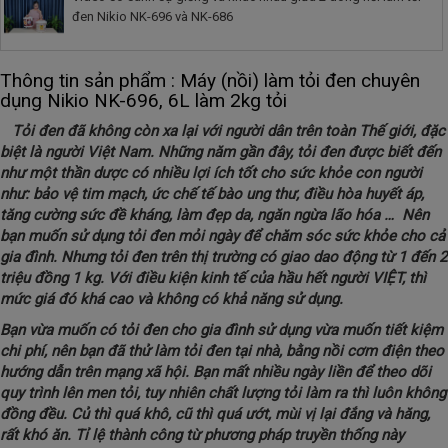
đen Nikio NK-696 và NK-686
Thông tin sản phẩm : Máy (nồi) làm tỏi đen chuyên
dụng Nikio NK-696, 6L làm 2kg tỏi
Tỏi đen đã không còn xa lại với người dân trên toàn Thế giới, đặc
biệt là người Việt Nam. Những năm gần đây, tỏi đen được biết đến
như một thần dược có nhiều lợi ích tốt cho sức khỏe con người
như: bảo vệ tim mạch, ức chế tế bào ung thư, điều hòa huyết áp,
tăng cường sức đề kháng, làm đẹp da, ngăn ngừa lão hóa … Nên
bạn muốn sử dụng tỏi đen mỏi ngày để chăm sóc sức khỏe cho cả
gia đình. Nhưng tỏi đen trên thị trường có giao dao động từ 1 đến 2
triệu đồng 1 kg. Với điều kiện kinh tế của hầu hết người VIỆT, thì
mức giá đó khá cao và không có khả năng sử dụng.
Bạn vừa muốn có tỏi đen cho gia đình sử dụng vừa muốn tiết kiệm
chi phí, nên bạn đã thử làm tỏi đen tại nhà, bằng nồi cơm điện theo
hướng dẫn trên mạng xã hội. Bạn mất nhiều ngày liền để theo dõi
quy trình lên men tỏi, tuy nhiên chất lượng tỏi làm ra thì luôn không
đồng đều. Củ thì quá khô, cũ thì quá ướt, mùi vị lại đắng và hăng,
rất khó ăn. Tỉ lệ thành công từ phương pháp truyền thống này