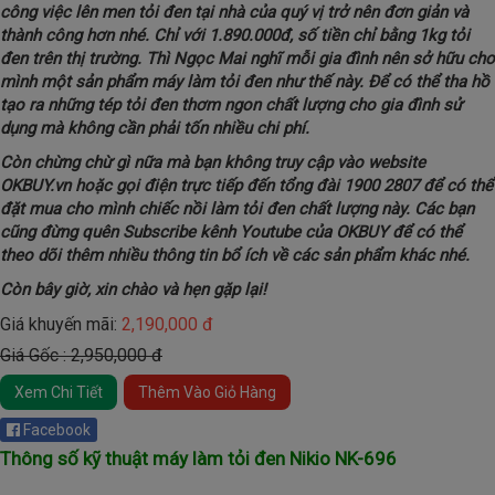
công việc lên men tỏi đen tại nhà của quý vị trở nên đơn giản và
thành công hơn nhé.
Chỉ với 1.890.000đ, số tiền chỉ bằng 1kg tỏi
đen trên thị trường. Thì Ngọc Mai nghĩ mỗi gia đình nên sở hữu cho
mình một sản phẩm máy làm tỏi đen như thế này. Để có thể tha hồ
tạo ra những tép tỏi đen thơm ngon chất lượng cho gia đình sử
dụng mà không cần phải tốn nhiều chi phí.
Còn chừng chừ gì nữa mà bạn không truy cập vào website
OKBUY.vn hoặc gọi điện trực tiếp đến tổng đài 1900 2807 để có thể
đặt mua cho mình chiếc nồi làm tỏi đen chất lượng này. Các bạn
cũng đừng quên Subscribe kênh Youtube của OKBUY để có thể
theo dõi thêm nhiều thông tin bổ ích về các sản phẩm khác nhé.
Còn bây giờ, xin chào và hẹn gặp lại!
Giá khuyến mãi:
2,190,000 đ
Giá Gốc : 2,950,000 đ
Xem Chi Tiết
Thêm Vào Giỏ Hàng
Facebook
Thông số kỹ thuật máy làm tỏi đen Nikio NK-696