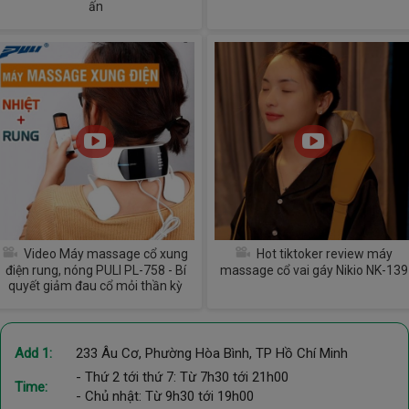
ấn
Video Máy massage cổ xung
Hot tiktoker review máy
điện rung, nóng PULI PL-758 - Bí
massage cổ vai gáy Nikio NK-139
quyết giảm đau cổ mỏi thần kỳ
Add 1:
233 Âu Cơ, Phường Hòa Bình, TP Hồ Chí Minh
- Thứ 2 tới thứ 7: Từ 7h30 tới 21h00
Time:
- Chủ nhật: Từ 9h30 tới 19h00