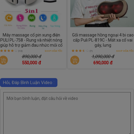
Máy massage cổ pin xung điện
Gối massage hồng ngoại 4 bi cao
PULI PL-758 - Rung và nhiệt nóng
cấp Puli PL-819C - Mát xa cổ vai
giúp hỗ trợ giảm đau nhức mỏi cổ
gáy, lưng
(13)
SHIP HỎA TỐC
(7)
SHIP HỎA TỐC
890,000 đ
1,090,000 đ
550,000 đ
690,000 đ
Hỏi, Đáp Bình Luận Video :