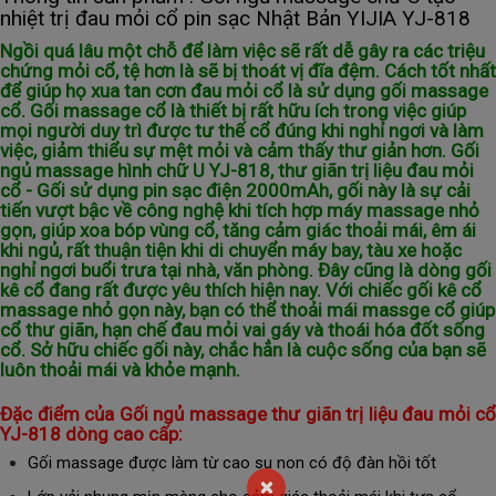
nhiệt trị đau mỏi cổ pin sạc Nhật Bản YIJIA YJ-818
Ngồi quá lâu một chỗ để làm việc sẽ rất dễ gây ra các triệu
chứng mỏi cổ, tệ hơn là sẽ bị thoát vị đĩa đệm. Cách tốt nhất
để giúp họ xua tan cơn đau mỏi cổ là sử dụng gối massage
cổ. Gối massage cổ là thiết bị rất hữu ích trong việc giúp
mọi người duy trì được tư thế cổ đúng khi nghỉ ngơi và làm
việc, giảm thiểu sự mệt mỏi và cảm thấy thư giản hơn. Gối
ngủ massage hình chữ U YJ-818, thư giãn trị liệu đau mỏi
cổ - Gối sử dụng pin sạc điện 2000mAh, gối này là sự cải
tiến vượt bậc về công nghệ khi tích hợp máy massage nhỏ
gọn, giúp xoa bóp vùng cổ, tăng cảm giác thoải mái, êm ái
khi ngủ, rất thuận tiện khi di chuyển máy bay, tàu xe hoặc
nghỉ ngơi buổi trưa tại nhà, văn phòng. Đây cũng là dòng gối
kê cổ đang rất được yêu thích hiện nay. Với chiếc gối kê cổ
massage nhỏ gọn này, bạn có thể thoải mái massge cổ giúp
cổ thư giãn, hạn chế đau mỏi vai gáy và thoái hóa đốt sống
cổ. Sở hữu chiếc gối này, chắc hẳn là cuộc sống của bạn sẽ
luôn thoải mái và khỏe mạnh.
Đặc điểm của
Gối ngủ massage thư giãn trị liệu đau mỏi cổ
YJ-818 dòng cao cấp:
Gối massage được làm từ cao su non có độ đàn hồi tốt
×