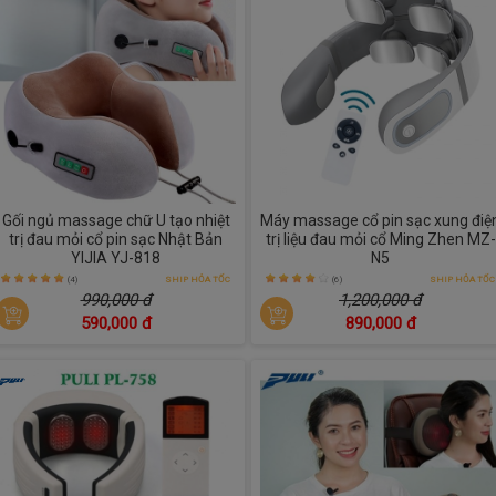
Gối ngủ massage chữ U tạo nhiệt
Máy massage cổ pin sạc xung điệ
trị đau mỏi cổ pin sạc Nhật Bản
trị liệu đau mỏi cổ Ming Zhen MZ-
YIJIA YJ-818
N5
(4)
SHIP HỎA TỐC
(6)
SHIP HỎA TỐC
990,000 đ
1,200,000 đ
590,000 đ
890,000 đ