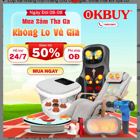
Lớp vải nhung mịn màng cho cảm giác thoải mái khi tựa cổ.
Thiết kế rãnh để nâng đỡ cổ, thoải mái nghiên trái và nghiên
phải.
Có khóa cải tiến giúp cố định gối trên cổ, tránh rới khi ngủ
Massage nhiệt hồng ngoại, với 3 chế độ đèn sáng tùy chỉnh
Kiểu dáng chữ U phù hợp với độ cong sinh lý của cổ, ôm trọn
phần cổ
Động cơ mạnh mẽ với công suất 7W, vận hành êm ái với độ ồn
45dB
Massage rung nhiều nấc và động cơ xoay 2 chiều linh hoạt 360
độ
Động cơ tự động đổi chiều xoay linh hoạt với chu kì 1 phút 1 lần
Cài đặt thời gian massage mặc định, sẽ dừng lại sau 15 phút
Pin sạc dung lượng lớn 2000mAh, tiện lợi khi sử dụng và mang đi
mọi lúc mọi nơi.
Nhỏ gọn và không chiếm diện tích vali, có thể đeo ngoài balo du
lịch (có túi đựng theo kèm máy)