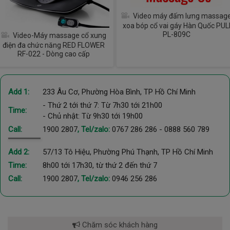
Video máy đấm lưng massag
xoa bóp cổ vai gáy Hàn Quốc PUL
PL-809C
Video-Máy massage cổ xung
điện đa chức năng RED FLOWER
RF-022 - Dòng cao cấp
Add 1:
233 Âu Cơ, Phường Hòa Bình, TP Hồ Chí Minh
- Thứ 2 tới thứ 7: Từ 7h30 tới 21h00
Time:
- Chủ nhật: Từ 9h30 tới 19h00
Call:
1900 2807
, Tel/zalo:
0767 286 286
-
0888 560 789
Add 2:
57/13 Tô Hiệu, Phường Phú Thạnh, TP Hồ Chí Minh
Time:
8h00 tới 17h30, từ thứ 2 đến thứ 7
Call:
1900 2807
, Tel/zalo:
0946 256 286
Chăm sóc khách hàng