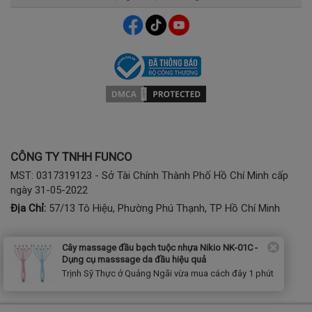
CÔNG TY TNHH FUNCO
MST: 0317319123 - Sở Tài Chính Thành Phố Hồ Chí Minh cấp
ngày 31-05-2022
Địa Chỉ:
57/13 Tô Hiệu, Phường Phú Thạnh, TP Hồ Chí Minh
Mua hàng:
1900 2807 - (028) 7777 2807 (phím 1)
Cây massage đầu bạch tuộc nhựa Nikio NK-01C -
Dụng cụ masssage da đầu hiệu quả
Bảo hành, kỹ thuật:
(028) 3974 2186; Tel/Zalo: 0941797286
Trịnh Sỹ Thực ở Quảng Ngãi vừa mua cách đây 1 phút
Khách Hàng Dự Án:
0368788855