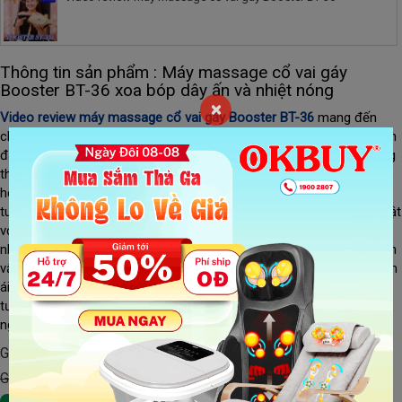
Thông tin sản phẩm : Máy massage cổ vai gáy
Booster BT-36 xoa bóp dây ấn và nhiệt nóng
×
Video review máy massage cổ vai gáy Booster BT-36
 mang đến 
cho bạn cái nhìn chân thực về một thiết bị chăm sóc sức khỏe hiện 
đại, hỗ trợ giảm đau mỏi nhanh chóng sau những giờ làm việc căng 
thẳng. Với thiết kế công thái học, máy ôm sát vùng cổ vai gáy, kết 
hợp các chế độ rung, xung điện và nhiệt hồng ngoại giúp kích thích 
tuần hoàn máu, thư giãn cơ bắp hiệu quả. Booster BT-36
 còn nổi bật 
với nhiều mức cường độ massage, phù hợp cho cả nam và nữ, từ 
nhân viên văn phòng, người lớn tuổi cho đến những ai thường xuyên 
vận động mạnh. Trong video, bạn sẽ thấy rõ cách máy vận hành êm 
ái, dễ sử dụng, nhỏ gọn và tiện lợi mang theo. Đây là lựa chọn lý 
tưởng để cải thiện giấc ngủ, giảm stress và chăm sóc sức khỏe 
ngay tại nhà.
Giá khuyến mãi:
1,290,000 đ
Giá Gốc : 1,590,000 đ