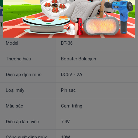
Xem Chi Tiết
Thêm Vào Giỏ Hàng
Facebook
Thông số kỹ thuật đai massage cổ vai gáy
Booster BT-36
Model
BT-36
Thương hiệu
Booster Boluojun
Điện áp định mức
DC5V - 2A
Loại máy
Pin sạc
Màu sắc
Cam trắng
Điện áp làm việc
7.4V
Công suất định mức
10W