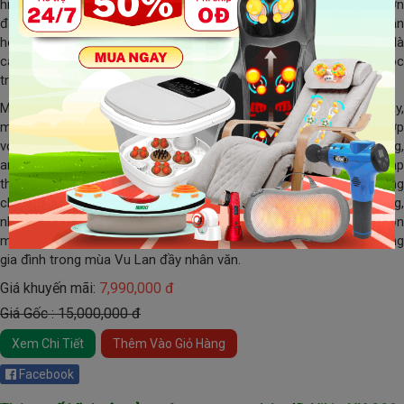
hiện đại, công nghệ tiên tiến, máy massage Nikio giúp xoa dịu cơn
đau nhức, giảm mệt mỏi sau một ngày dài, đồng thời cải thiện tuần
hoàn máu, hỗ trợ giấc ngủ ngon và tinh thần thư thái. Đây chính là
cách bạn mang đến cho đấng sinh thành sự quan tâm chăm sóc
trọn vẹn, thay lời tri ân sâu sắc.
Máy massage Nikio đa dạng mẫu mã: từ máy massage cổ vai gáy,
máy massage bàn tay, chân đến ghế massage toàn thân, phù hợp
với nhiều nhu cầu và độ tuổi. Đặc biệt, thiết bị nhỏ gọn, dễ sử dụng,
an toàn và bền bỉ, giúp người lớn tuổi dễ dàng trải nghiệm liệu pháp
thư giãn ngay tại nhà. Tặng máy massage Nikio dịp Vu Lan không
chỉ là món quà sức khỏe mà còn gửi gắm thông điệp yêu thương,
nhắc nhở cha mẹ luôn được con cái quan tâm, chăm sóc. Hãy chọn
máy massage Nikio – món quà báo hiếu ý nghĩa, gắn kết yêu thương
gia đình trong mùa Vu Lan đầy nhân văn.
Giá khuyến mãi:
7,990,000 đ
Giá Gốc : 15,000,000 đ
Xem Chi Tiết
Thêm Vào Giỏ Hàng
Facebook