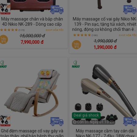
Máy massage chân và bắp chân
Máy massage cổ vai gáy Nikio NK
4D Nikio NK-289 - Dòng cao cấp
139 - Pin sạc, tặng túi xách, nhiệt
nóng, động cơ không chổi than ê
(119)
SHIP HỎA TỐC
ái bền bỉ
15,000,000 đ
(136)
SHIP HỎA TỐC
1,990,000 đ
7,990,000 đ
1,390,000 đ
Deal giá shock
Còn
01 Ngày 01:10:21
Ghế đệm massage cổ vay gáy và
Máy massage cầm tay cán dài
toàn thân, ghế bập bênh thư giãn
Nikio NK-177 - 7 đầu, 18W chạy