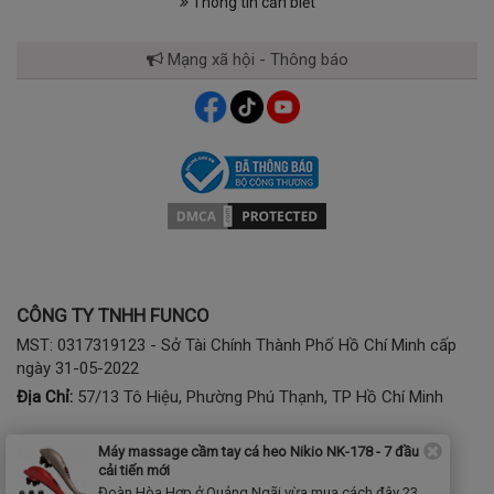
Thông tin cần biết
Mạng xã hội - Thông báo
CÔNG TY TNHH FUNCO
MST: 0317319123 - Sở Tài Chính Thành Phố Hồ Chí Minh cấp
ngày 31-05-2022
Địa Chỉ:
57/13 Tô Hiệu, Phường Phú Thạnh, TP Hồ Chí Minh
Máy massage cầm tay cá heo Nikio NK-178 - 7 đầu
Mua hàng:
1900 2807 - (028) 7777 2807 (phím 1)
cải tiến mới
Bảo hành, kỹ thuật:
(028) 3974 2186; Tel/Zalo: 0941797286
Đoàn Hòa Hợp ở Quảng Ngãi vừa mua cách đây 23