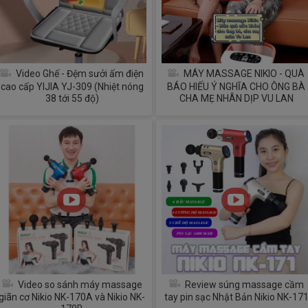
Video Ghế - Đệm sưởi ấm điện
MÁY MASSAGE NIKIO - QUÀ
cao cấp YIJIA YJ-309 (Nhiệt nóng
BÁO HIẾU Ý NGHĨA CHO ÔNG BÀ
38 tới 55 độ)
CHA MẸ NHÂN DỊP VU LAN
Video so sánh máy massage
Review súng massage cầm
giãn cơ Nikio NK-170A và Nikio NK-
tay pin sạc Nhật Bản Nikio NK-17