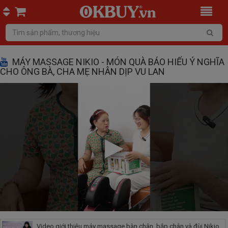
MÁY MASSAGE NIKIO - MÓN QUÀ BÁO HIẾU Ý NGHĨA
CHO ÔNG BÀ, CHA MẸ NHÂN DỊP VU LAN
Video giới thiệu máy massage bàn chân, bắp chân và đùi Nikio