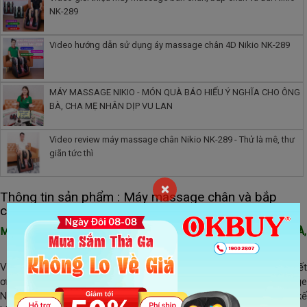
NK-289
Video hướng dẫn sử dụng áy massage chân 4D Nikio NK-289
MÁY MASSAGE NIKIO - MÓN QUÀ BÁO HIẾU Ý NGHĨA CHO ÔNG
BÀ, CHA MẸ NHÂN DỊP VU LAN
Video review máy massage chân Nikio NK-289 - Thử là mê, thư
giãn tức thì
×
Thông tin sản phẩm : Máy massage chân và bắp
chân 4D Nikio NK-289 - Dòng cao cấp
MÁY MASSAGE NIKIO - MÓN QUÀ BÁO HIẾU Ý NGHĨA CHO ÔNG BÀ,
CHA MẸ NHÂN DỊP VU LAN
Vu Lan là dịp để mỗi người con thể hiện tình yêu thương và lòng biết
ơn đến cha mẹ, ông bà. Trong muôn vàn món quà, máy massage
Nikio nổi bật như một lựa chọn thiết thực và ý nghĩa. Với thiết kế