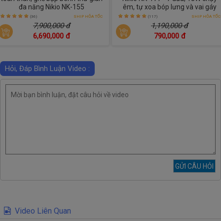
đa năng Nikio NK-155
êm, tự xoa bóp lưng và vai gáy
(36)
SHIP HỎA TỐC
(117)
SHIP HỎA TỐC
7,900,000 đ
1,190,000 đ
6,690,000 đ
790,000 đ
Hỏi, Đáp Bình Luận Video :
Video Liên Quan