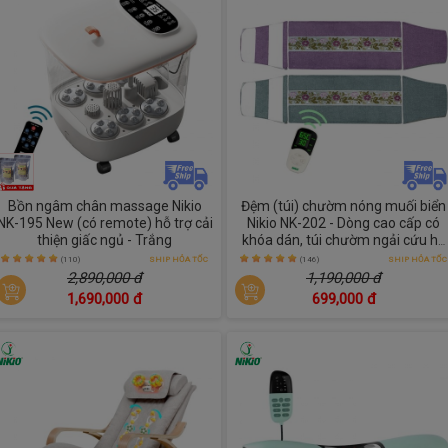
Bồn ngâm chân massage Nikio
Đệm (túi) chườm nóng muối biển
NK-195 New (có remote) hỗ trợ cải
Nikio NK-202 - Dòng cao cấp có
thiện giấc ngủ - Trắng
khóa dán, túi chườm ngải cứu hỗ
trợ giảm đau nhức toàn thân
(110)
SHIP HỎA TỐC
(146)
SHIP HỎA TỐC
2,890,000 đ
1,190,000 đ
1,690,000 đ
699,000 đ