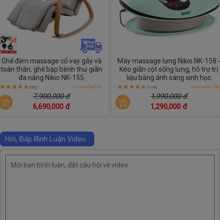
Ghế đệm massage cổ vay gáy và
Máy massage lưng Nikio NK-158 
toàn thân, ghế bập bênh thư giãn
Kéo giãn cột sống lưng, hỗ trợ trị
đa năng Nikio NK-155
liệu bằng ánh sáng sinh học
(36)
SHIP HỎA TỐC
(119)
SHIP HỎA TỐC
7,900,000 đ
1,990,000 đ
6,690,000 đ
1,290,000 đ
Hỏi, Đáp Bình Luận Video :