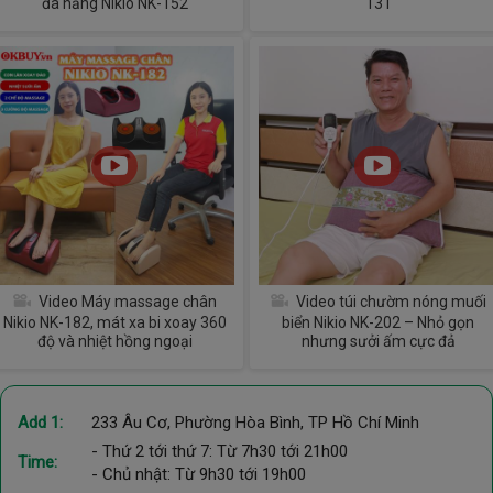
đa năng Nikio NK-152
131
Video Máy massage chân
Video túi chườm nóng muối
Nikio NK-182, mát xa bi xoay 360
biển Nikio NK-202 – Nhỏ gọn
độ và nhiệt hồng ngoại
nhưng sưởi ấm cực đả
Add 1:
233 Âu Cơ, Phường Hòa Bình, TP Hồ Chí Minh
- Thứ 2 tới thứ 7: Từ 7h30 tới 21h00
Time:
- Chủ nhật: Từ 9h30 tới 19h00