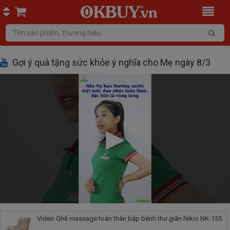
Gợi ý quà tặng sức khỏe ý nghĩa cho Mẹ ngày 8/3
Video Ghế massage toàn thân bập bênh thư giãn Nikio NK-155