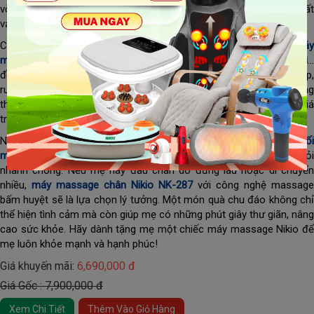
vời, giúp mẹ thư giãn và giảm đau nhức sau những ngày làm việc vất
vả.
Các sản phẩm máy massage Nikio nổi bật như
ghế massage
,
má
massage chân
,
máy massage cầm tay
,
gối massage hồng ngoại
đều được thiết kế hiện đại, tích hợp nhiều tính năng như xoa bóp,
rung, nhiệt hồng ngoại, giúp cải thiện tuần hoàn máu, giảm căng
thẳng và hỗ trợ giấc ngủ ngon. Đây không chỉ là món quà mang giá
trị tinh thần mà còn giúp mẹ chăm sóc sức khỏe mỗi ngày.
Nếu mẹ thường xuyên bị đau mỏi vai gáy, bạn có thể tặng
gối
massage Nikio NK-186
, giúp thư giãn cơ bắp và giảm nhức mỏ
nhanh chóng. Nếu mẹ hay đau chân do đứng lâu hoặc di chuyển
nhiều,
máy massage chân Nikio NK-287
với công nghệ massage
bấm huyệt sẽ là lựa chọn lý tưởng.
Một món quà chu đáo không ch
thể hiện tình cảm mà còn giúp mẹ có những phút giây thư giãn, nâng
cao sức khỏe. Hãy dành tặng mẹ một chiếc máy massage Nikio để
mẹ luôn khỏe mạnh và hạnh phúc!
Giá khuyến mãi:
6,690,000 đ
Giá Gốc : 7,900,000 đ
Xem Chi Tiết
Thêm Vào Giỏ Hàng