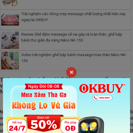
Trải nghiệm các dòng máy massage chất lượng nhất hiện nay
ngay tại OKBUY
​Review Ghế đệm massage cổ vai gáy và toàn thân, ghế bập
bênh thư giãn đa năng Nikio NK-155
Video trải nghiệm ghế bập bênh massage toàn thân Nikio NK-
155
×
Thông tin sản phẩm : Ghế đệm massage cổ vay gáy
và toàn thân, ghế bập bênh thư giãn đa năng Nikio
NK-155
Gợi ý quà tặng sức khỏe ý nghĩa cho Mẹ ngày 8/3
Ngày 8/3 là dịp đặc biệt để bày tỏ tình yêu thương và sự biết ơn đối
với mẹ – người phụ nữ vĩ đại nhất trong cuộc đời mỗi người. Thay vì
những món quà truyền thống như hoa hay mỹ phẩm, một thiết bị
chăm sóc sức khỏe như
máy massage Nikio
sẽ là lựa chọn tuyệ