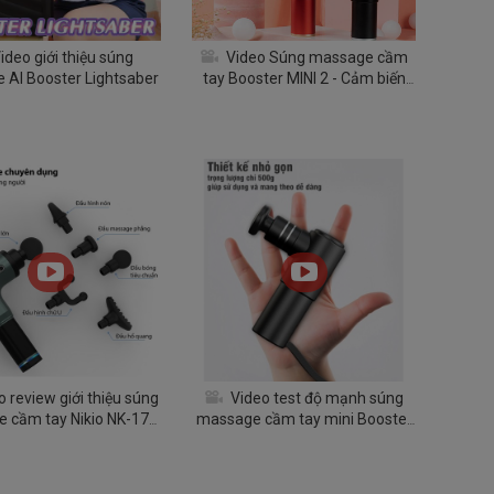
ideo giới thiệu súng
Video Súng massage cầm
 AI Booster Lightsaber
tay Booster MINI 2 - Cảm biến
lực đấm Ai thông minh
 review giới thiệu súng
Video test độ mạnh súng
 cầm tay Nikio NK-172
massage cầm tay mini Booster
model 2020
- Nhỏ mà có võ, mạnh không
tưởng