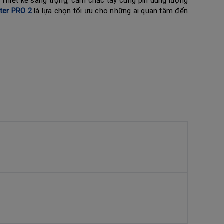
Thiết kế sang trọng, cầm chắc tay cùng pin dung lượng
ter PRO 2
là lựa chọn tối ưu cho những ai quan tâm đến