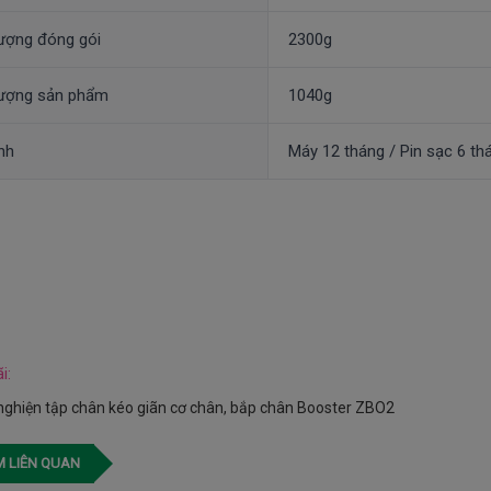
ượng đóng gói
2300g
lượng sản phẩm
1040g
nh
Máy 12 tháng / Pin sạc 6 th
i:
ghiện tập chân kéo giãn cơ chân, bắp chân Booster ZBO2
 LIÊN QUAN