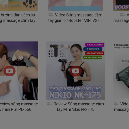
 hướng dẫn cách sử
Video Súng massage cầm
V
g massage cầm tay
tay giãn cơ Booster MINI V2 - 4
massage
ikio NK-175
đầu, 4 tốc độ
review súng massage
Review Súng massage cầm
Video
 mini Puli PL-656
tay Mini Nikio NK-175
massage