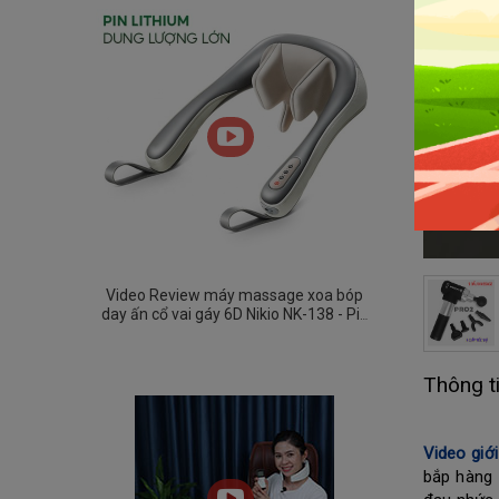
Video Review máy massage xoa bóp
day ấn cổ vai gáy 6D Nikio NK-138 - Pin
sạc
Thông t
Video giớ
bắp hàng 