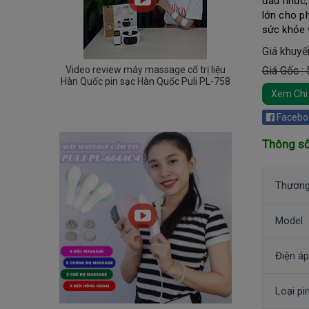
đau nhức,
lớn cho ph
sức khỏe v
Giá khuyế
Video review máy massage cổ trị liệu
Giá Gốc :
Hàn Quốc pin sạc Hàn Quốc Puli PL-758
Xem Chi 
Facebo
Thông số
Thương
Model
Điện áp
Loại pi