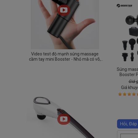
Video test độ mạnh súng massage
cầm tay mini Booster - Nhỏ mà có võ,
mạnh không tưởng
Súng mass
Booster 
chính h
Giá 
Giá khuy
Hỏi, Đáp