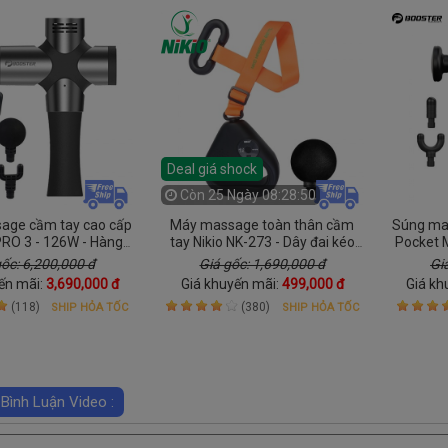
Deal giá shock
Còn
25 Ngày 08:28:49
age cầm tay cao cấp
Máy massage toàn thân cầm
Súng ma
PRO 3 - 126W - Hàng
tay Nikio NK-273 - Dây đai kéo
Pocket M
ãng, lực đấm mạnh
50W, với tới lưng và vai gáy dễ
gốc: 6,200,000 đ
Giá gốc: 1,690,000 đ
Gi
dàng
ến mãi:
3,690,000 đ
Giá khuyến mãi:
499,000 đ
Giá kh
(118)
(380)
SHIP HỎA TỐC
SHIP HỎA TỐC
 Bình Luận Video :