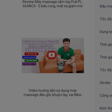
Review Máy massage cầm tay Puli PL-
664AC4 - 5 kiểu rung, mát xa giảm mỡ
Đầu m
Tốc độ
Dung lư
Thời gi
Thời gi
Tốc độ 
Stroke
Video hướng dẫn sử dụng máy
massage đầu gối, khuỷu tay, vai Nikio
Công s
NK-185D
Kích t