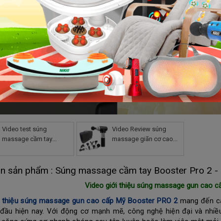
Video test súng
Video Review súng
massage cầm tay
massage giãn cơ cao
Booster PRO 2 tới 9 cấp
cấp từ Mỹ Booster PRO
độ
2 chính hãng có gì hot
in sản phẩm : Súng massage cầm tay Booster Pro 2 -
Video giới thiệu súng massage gun cao 
i thiệu súng massage gun cao cấp Mỹ Booster PRO 2
mang đến cái 
đầu hiện nay. Với động cơ mạnh mẽ, công nghệ hiện đại và nhi