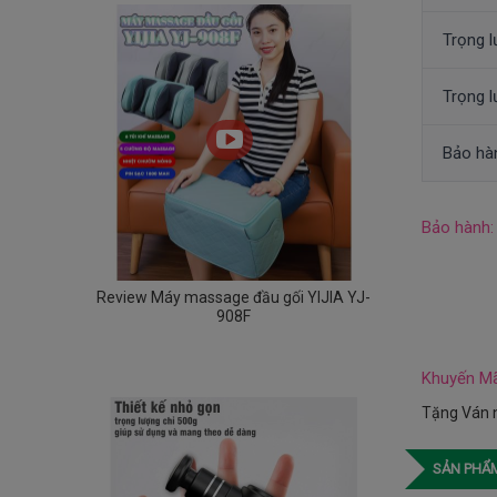
Trọng l
Trọng 
Bảo hà
Bảo hành:
Review Máy massage đầu gối YIJIA YJ-
908F
Khuyến Mã
Tặng Ván n
SẢN PHẨM