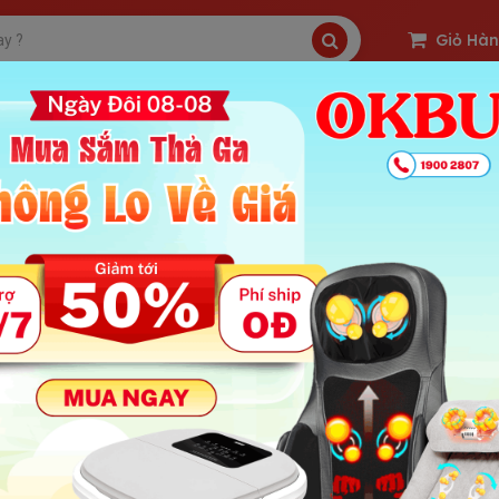
Giỏ Hà
SP Freeship
Sản Phẩm Hot
OKBUY Deal
 giới thiệu súng massage gun cao cấp Mỹ Booster PRO 2