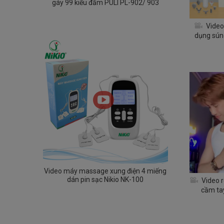
gáy 99 kiểu đấm PULI PL-902/ 903
Video
dụng sún
N
Video máy massage xung điện 4 miếng
dán pin sạc Nikio NK-100
Video 
cầm tay