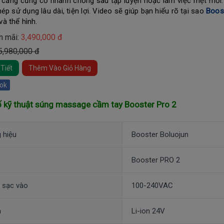
 căng cứng cơ nhanh chóng sau tập luyện hoặc làm việc mệt mỏi. 
ép sử dụng lâu dài, tiện lợi. Video sẽ giúp bạn hiểu rõ tại sao
Boos
à thể hình.
n mãi:
3,490,000 đ
 5,980,000 đ
Tiết
Thêm Vào Giỏ Hàng
ok
 kỹ thuật
súng massage cầm tay Booster Pro 2
 hiệu
Booster Boluojun
Booster PRO 2
 sạc vào
100-240VAC
n
Li-ion 24V