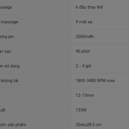
assage
6 đầu thay thế
 massage
9 mát xa
ợng pin
2000mAh
an sạc
90 phút
an sử dụng
2 - 4 giờ
không tải
1800-3400 RPM max
12-13mm
uất
135W
hước sản phẩm
20x6x28.5 cm