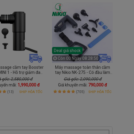
Deal giá shock
Còn
00 Ngày 08:28:49
ssage cầm tay Booster
Máy massage toàn thân cầm
INI 1 - Hỗ trợ giảm đau
tay Nikio NK-275 - Có đầu làm
nhức toàn thân
nóng, pin sạc, dùng cho cổ vai
á gốc: 2,580,000 đ
Giá gốc: 2,090,000 đ
gáy và lưng
uyến mãi:
1,990,000 đ
Giá khuyến mãi:
790,000 đ
(13)
(705)
SHIP HỎA TỐC
SHIP HỎA TỐC