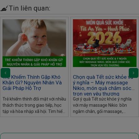
Tin liên quan:
Trẻ Khiếm Thính Gặp Khó
Chọn quà Tết sức khỏe và
Khăn Gì? Nguyên Nhân Và
ý nghĩa – Máy massage
Giải Pháp Hỗ Trợ
Nikio, món quà chăm sóc
trọn vẹn yêu thương
Trẻ khiếm thính đối mặt với nhiều
Gợi ý quà Tết sức khỏe ý nghĩa
thách thức trong giao tiếp, học
với máy massage Nikio: bồn
tập và hòa nhập xã hội. Tìm hiểu
ngâm chân, gối massage,
nguyên nhân, dấu hiệu nhận biết
massage lưng, khớp gối, đầu –
và giải pháp hỗ trợ hiệu quả nhất
phù hợp mọi đối tượng.
cho trẻ.