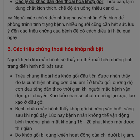
Các lý do khác dẫn đến thoái hóa khớp gối:
Thừa cân, lạm
dụng chất kích thích, chế độ ăn uống thiếu canxi, ...
=> Ngoài việc chú ý đến những nguyên nhân điển hình để
phòng tránh tình trạng bệnh, nhiều người cũng cần hết sức lưu
ý đến các triệu chứng của bệnh để có cách điều trị hiệu quả
ngay.
3. Các triệu chứng thoái hóa khớp nổi bật
Người bệnh khi mắc bệnh sẽ thấy cơ thể xuất hiện những tình
trạng điển hình nổi bật sau:
Triệu chứng thoái hóa khớp gối đầu tiên được nhận thấy
đó là xuất hiện những cơn đau âm ỉ ở khớp gối, cường độ
cơn đau tăng dần theo thời gian khi người mắc bệnh vận
động, di chuyển. Khi duỗi chân sẽ phát ra tiếng lạo xạo, lạo
xạo ở đầu gối.
Bệnh nhân mắc bệnh thấy khớp gối bị cứng vào buổi sáng
sau khi ngủ dậy. Lúc này bệnh nhân không thể vận động
bình thường, phải mất khoảng 15 - 20 phút khớp mới được
thư giãn.
Do khớp gối bị cứng khiến hoạt động của chi dưới bị giảm,