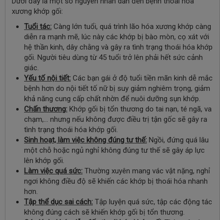
Dưới đây là một số nguyên nhân dẫn đến bệnh thoái hóa
xương khớp gối:
Tuổi tác:
Càng lớn tuổi, quá trình lão hóa xương khớp càng
diễn ra mạnh mẽ, lúc này các khớp bị bào mòn, cọ xát với
hệ thần kinh, dây chằng và gây ra tình trạng thoái hóa khớp
gối. Người tiêu dùng từ 45 tuổi trở lên phải hết sức cảnh
giác.
Yếu tố nội tiết:
Các bạn gái ở độ tuổi tiền mãn kinh dễ mắc
bệnh hơn do nội tiết tố nữ bị suy giảm nghiêm trọng, giảm
khả năng cung cấp chất nhờn để nuôi dưỡng sụn khớp.
Chấn thương:
Khớp gối bị tổn thương do tai nạn, té ngã, va
chạm,… nhưng nếu không được điều trị tận gốc sẽ gây ra
tình trạng thoái hóa khớp gối.
Sinh hoạt, làm việc không đúng tư thế:
Ngồi, đứng quá lâu
một chỗ hoặc ngủ nghỉ không đúng tư thế sẽ gây áp lực
lên khớp gối.
Làm việc quá sức:
Thường xuyên mang vác vật nặng, nghỉ
ngơi không điều độ sẽ khiến các khớp bị thoái hóa nhanh
hơn.
Tập thể dục sai cách:
Tập luyện quá sức, tập các động tác
không đúng cách sẽ khiến khớp gối bị tổn thương.