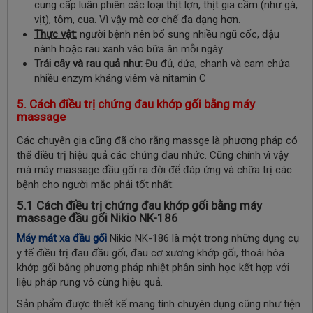
cung cấp luân phiên các loại thịt lợn, thịt gia cầm (như gà,
vịt), tôm, cua. Vì vậy mà cơ chế đa dạng hơn.
Thực vật:
người bệnh nên bổ sung nhiều ngũ cốc, đậu
nành hoặc rau xanh vào bữa ăn mỗi ngày.
Trái cây và rau quả như:
Đu đủ, dứa, chanh và cam chứa
nhiều enzym kháng viêm và nitamin C
5. Cách điều trị chứng đau khớp gối bằng máy
massage
Các chuyên gia cũng đã cho rằng massge là phương pháp có
thể điều trị hiệu quả các chứng đau nhức. Cũng chính vì vậy
mà máy massage đầu gối ra đời để đáp ứng và chữa trị các
bệnh cho người mắc phải tốt nhất:
5.1
Cách điều trị chứng đau khớp gối bằng máy
massage đầu gối
Nikio NK-186
Máy mát xa đầu gối
Nikio NK-186 là một trong những dụng cụ
y tế điều trị đau đầu gối, đau cơ xương khớp gối, thoái hóa
khớp gối bằng phương pháp nhiệt phân sinh học kết hợp với
liệu pháp rung vô cùng hiệu quả.
Sản phẩm được thiết kế mang tính chuyên dụng cũng như tiện