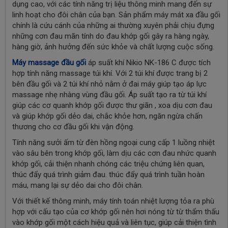
dụng cao, với các tính năng trị liệu thông minh mang đến sự
linh hoạt cho đôi chân của bạn. Sản phẩm máy mát xa đầu gối
chính là cứu cánh của những ai thường xuyên phải chịu đựng
những cơn đau mãn tính do đau khớp gối gây ra hàng ngày,
hàng giờ, ảnh hưởng đến sức khỏe và chất lượng cuộc sống.
Máy massage đầu gối
áp suất khí Nikio NK-186 C được tích
hợp tính năng massage túi khí. Với 2 túi khí được trang bị 2
bên đầu gối và 2 túi khí nhỏ nằm ở đai máy giúp tạo áp lực
massage nhẹ nhàng vùng đầu gối. Á
p suất tạo ra từ túi khí
giúp các cơ quanh khớp gối được
thư giãn
, xoa dịu cơn đau
và giúp khớp gối dẻo dai, chắc khỏe hơn, ngăn ngừa chấn
thương cho cơ đầu gối khi vận động.
Tính năng sưởi ấm từ đèn hồng ngoại cung cấp 1 luồng nhiệt
vào sâu bên trong khớp gối, làm dịu các cơn đau nhức quanh
khớp gối, cải thiện nhanh chóng các triệu chứng liên quan,
thúc đẩy quá trình giảm đau. thúc đẩy quá trình tuần hoàn
máu, mang lại sự dẻo dai cho đôi chân.
Với thiết kế thông minh, máy tính toán nhiệt lượng tỏa ra phù
hợp với cấu tạo của cơ khớp gối nên hơi nóng từ từ thẩm thấu
vào khớp gối một cách hiệu quả và liên tục, giúp cải thiện tình