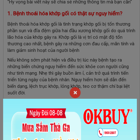
"Hy vọng bài viết này sẽ chia sẻ những thông tin mà bạn cần"
1. Bệnh thoái hóa khớp gối có thật sự nguy hiểm?
Bệnh thoái hóa khớp gối là tình trạng khớp gối bị tổn thương
phần sụn và đĩa đệm giữa hai đầu xương khớp gối do quá trình
lão hóa của khớp gây ra. Khớp gối là vị trí có mật độ tổn
thương cao nhất, bệnh gây ra những cơn đau cấp, mãn tính và
làm giảm sinh hoạt của người bệnh
Nếu không sớm phát hiện và điều trị lúc này bệnh tạo ra
những biến chứng nguy hiểm đến sức khỏe con người cũng
như tính mạng. Nhẹ thì gây buồn âm ỉ, cản trở quá trình tiến
triển từng ngày của bệnh nhân. Nguy hiểm hơn sẽ dẫn đến
biến dạng, lệch trục khớp, lỏng khớp, teo cơ thậm chí bại liệt
×
suốt đời.
Trên thực tế, bệnh thoái hóa khớp gối không khó để điều trị
dứt điểm, tuy nhiên, người bệnh cần chú ý đến nguyên nhân,
triệu chứng của bệnh để thăm khám, có phác đồ điều trị dứt
điểm để nâng cao hiệu quả điều trị.
>>> THAM KHẢO THÊM: