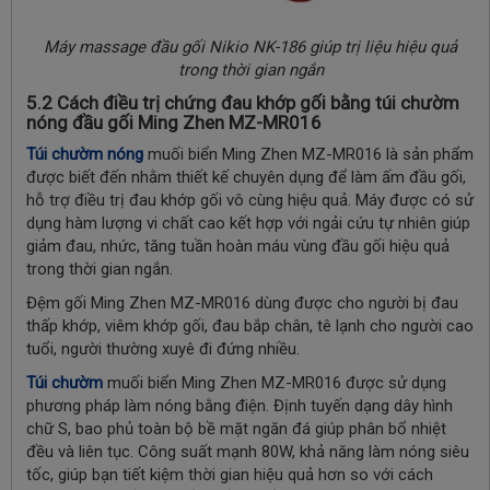
Máy massage đầu gối Nikio NK-186 giúp trị liệu hiệu quả
trong thời gian ngắn
5.2 Cách điều trị chứng đau khớp gối bằng túi chườm
nóng đầu gối
Ming Zhen MZ-MR016
Túi chườm nóng
muối biển Ming Zhen MZ-MR016 là sản phẩm
được biết đến nhằm thiết kế chuyên dụng để làm ấm đầu gối,
hỗ trợ điều trị đau khớp gối vô cùng hiệu quả. Máy được có sử
dụng hàm lượng vi chất cao kết hợp với ngải cứu tự nhiên giúp
giảm đau, nhức, tăng tuần hoàn máu vùng đầu gối hiệu quả
trong thời gian ngắn.
Đệm gối Ming Zhen MZ-MR016 dùng được cho người bị đau
thấp khớp, viêm khớp gối, đau bắp chân, tê lạnh cho người cao
tuổi, người thường xuyê đi đứng nhiều.
Túi chườm
muối biển Ming Zhen MZ-MR016 được sử dụng
phương pháp làm nóng bằng điện. Định tuyến dạng dây hình
chữ S, bao phủ toàn bộ bề mặt ngăn đá giúp phân bổ nhiệt
đều và liên tục. Công suất mạnh 80W, khả năng làm nóng siêu
tốc, giúp bạn tiết kiệm thời gian hiệu quả hơn so với cách